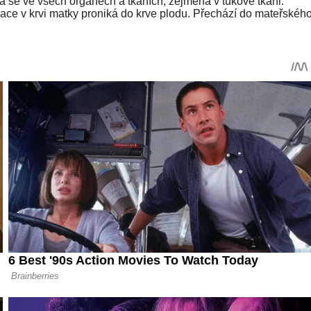
 se ve všech orgánech a tkáních, zejména v tukové tkáni.
ce v krvi matky proniká do krve plodu. Přechází do mateřskéh