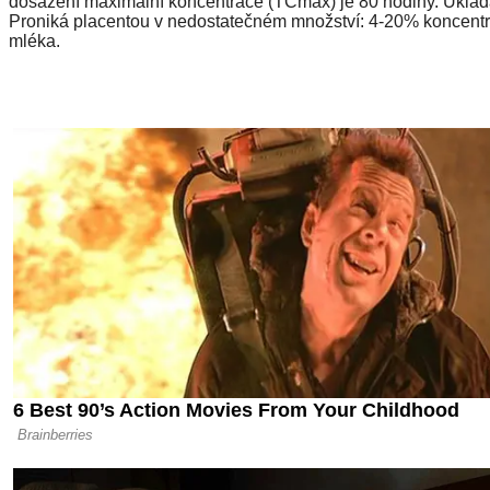
dosažení maximální koncentrace (TCmax) je 80 hodiny. Ukládá
Proniká placentou v nedostatečném množství: 4-20% koncentra
mléka.