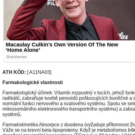
ATH KÓD:
[ A11NA03]
Farmakologické vlastnosti
Farmakologický účinek.
Vitamín rozpustný v tucích, jehož funk
radikálů, zabraňuje tvorbě peroxidů poškozujících buněčné a 
normální funkci nervového a svalového systému. Spolu se sel
mikrosomálního elektronového transportního systému) a zabr
systémů.
Farmakokinetika
Absorpce z duodena (vyžaduje přítomnost žluč
Váže se na krevní beta-lipoproteiny. Když je metabolismus bíl