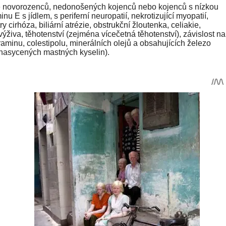
ně novorozenců, nedonošených kojenců nebo kojenců s nízkou
 E s jídlem, s periferní neuropatií, nekrotizující myopatií,
 cirhóza, biliární atrézie, obstrukční žloutenka, celiakie,
živa, těhotenství (zejména vícečetná těhotenství), závislost na
raminu, colestipolu, minerálních olejů a obsahujících železo
enasycených mastných kyselin).