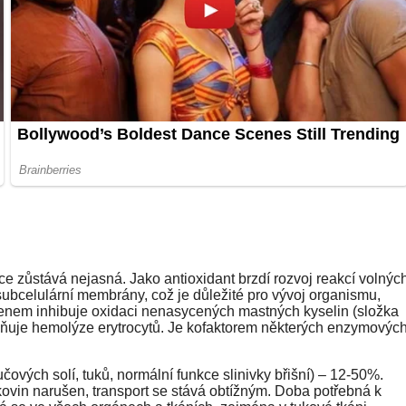
ce zůstává nejasná. Jako antioxidant brzdí rozvoj reakcí volnýc
subcelulární membrány, což je důležité pro vývoj organismu,
enem inhibuje oxidaci nenasycených mastných kyselin (složka
aňuje hemolýze erytrocytů. Je kofaktorem některých enzymovýc
ových solí, tuků, normální funkce slinivky břišní) – 12-50%.
kovin narušen, transport se stává obtížným. Doba potřebná k