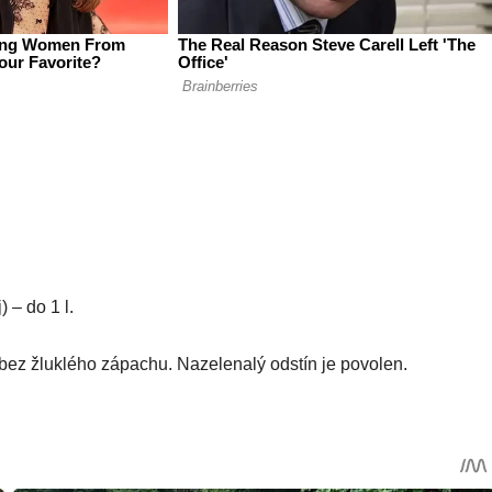
 – do 1 l.
y bez žluklého zápachu. Nazelenalý odstín je povolen.