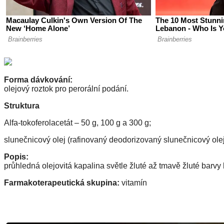
Forma dávkování:
olejový roztok pro perorální podání.
Struktura
Alfa-tokoferolacetát – 50 g, 100 g a 300 g;
slunečnicový olej (rafinovaný deodorizovaný slunečnicový olej)
Popis:
průhledná olejovitá kapalina světle žluté až tmavě žluté barv
Farmakoterapeutická skupina:
vitamín