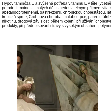
Hypovitaminóza E a zvýšená potřeba vitaminu E v těle (včet
porodní hmotností, malých dětí s nedostatečným příjmem vitaminu
abetalipoproteinemií, gastrektomií, chronickou cholestázou, játry
tropická sprue, Crohnova choroba, malabsorpce, parenterální vý
nikotinu, drogová závislost, během kojení, při užívání cholesty
produkty, při předepisování stravy s vysokým obsahem polyn