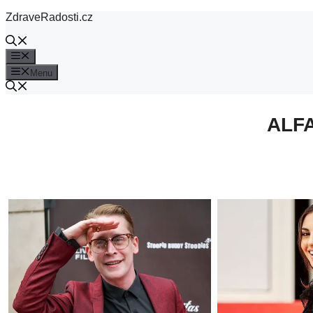
Přeskočit
ZdraveRadosti.cz
na
obsah
Menu
Menu
ALFA