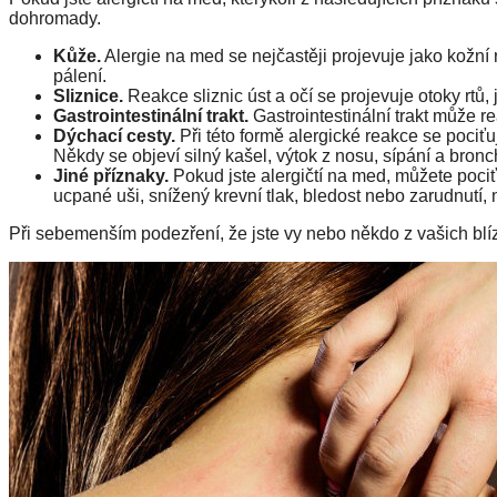
dohromady.
Kůže.
Alergie na med se nejčastěji projevuje jako kožní 
pálení.
Sliznice.
Reakce sliznic úst a očí se projevuje otoky rtů,
Gastrointestinální trakt.
Gastrointestinální trakt může r
Dýchací cesty.
Při této formě alergické reakce se pociťu
Někdy se objeví silný kašel, výtok z nosu, sípání a bro
Jiné příznaky.
Pokud jste alergičtí na med, můžete pociť
ucpané uši, snížený krevní tlak, bledost nebo zarudnutí, 
Při sebemenším podezření, že jste vy nebo někdo z vašich blí