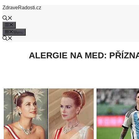
Přeskočit
ZdraveRadosti.cz
na
obsah
Menu
Menu
ALERGIE NA MED: PŘÍZN