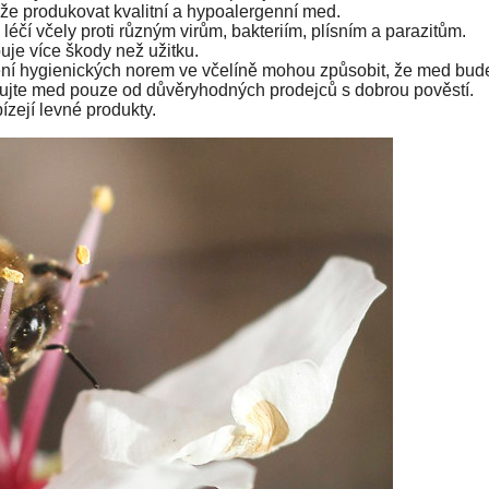
že produkovat kvalitní a hypoalergenní med.
 léčí včely proti různým virům, bakteriím, plísním a parazitům.
uje více škody než užitku.
ení hygienických norem ve včelíně mohou způsobit, že med bud
pujte med pouze od důvěryhodných prodejců s dobrou pověstí.
ízejí levné produkty.