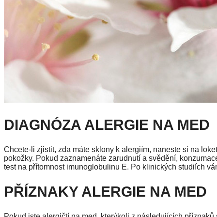
DIAGNÓZA ALERGIE NA MED
Chcete-li zjistit, zda máte sklony k alergiím, naneste si na lo
pokožky. Pokud zaznamenáte zarudnutí a svědění, konzumace 
test na přítomnost imunoglobulinu E. Po klinických studiích 
PŘÍZNAKY ALERGIE NA MED
Pokud jste alergičtí na med, kterýkoli z následujících přízn