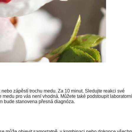
ket nebo zápěstí trochu medu. Za 10 minut. Sledujte reakci své
medu pro vás není vhodná. Můžete také podstoupit laboratorn
vám bude stanovena přesná diagnóza.
aků se může objevit samostatně, v kombinaci nebo dokonce všech