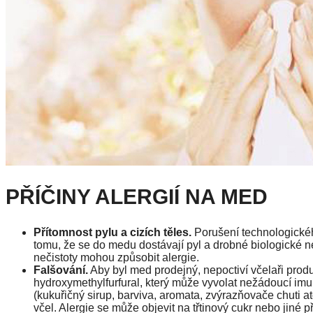
PŘÍČINY ALERGIÍ NA MED
Přítomnost pylu a cizích těles.
Porušení technologickéh
tomu, že se do medu dostávají pyl a drobné biologické ne
nečistoty mohou způsobit alergie.
Falšování.
Aby byl med prodejný, nepoctiví včelaři produ
hydroxymethylfurfural, který může vyvolat nežádoucí imu
(kukuřičný sirup, barviva, aromata, zvýrazňovače chuti at
včel. Alergie se může objevit na třtinový cukr nebo jiné 