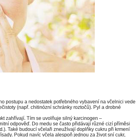
o postupu a nedostatek potřebného vybavení na včelnici vede 
čistoty (např. chitinózní schránky roztočů). Pyl a drobné
kt zahřívají. Tím se uvolňuje silný karcinogen –
nitní odpověď. Do medu se často přidávají různé cizí příměsi
d.). Také budoucí včelaři zneužívají doplňky cukru při krmení
přísady. Pokud navíc včela alespoň jednou za život sní cukr,