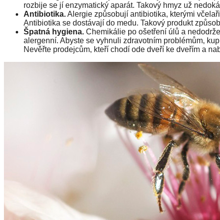
rozbije se jí enzymatický aparát. Takový hmyz už nedoká
Antibiotika.
Alergie způsobují antibiotika, kterými včelaři
Antibiotika se dostávají do medu. Takový produkt způsob
Špatná hygiena.
Chemikálie po ošetření úlů a nedodrž
alergenní. Abyste se vyhnuli zdravotním problémům, ku
Nevěřte prodejcům, kteří chodí ode dveří ke dveřím a nab