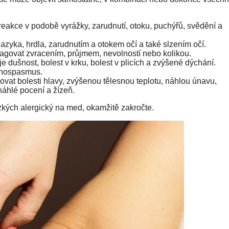
reakce v podobě vyrážky, zarudnutí, otoku, puchýřů, svědění a
 jazyka, hrdla, zarudnutím a otokem očí a také slzením očí.
eagovat zvracením, průjmem, nevolností nebo kolikou.
je dušnost, bolest v krku, bolest v plicích a zvýšené dýchání.
nchospasmus.
ovat bolesti hlavy, zvýšenou tělesnou teplotu, náhlou únavu,
náhlé pocení a žízeň.
zkých alergický na med, okamžitě zakročte.