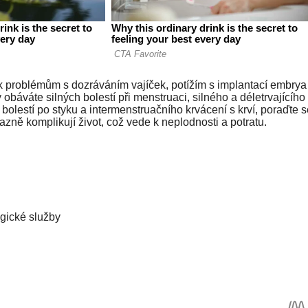
problémům s dozráváním vajíček, potížím s implantací embrya
obáváte silných bolestí při menstruaci, silného a déletrvajícího
olestí po styku a intermenstruačního krvácení s krví, poraďte s
zně komplikují život, což vede k neplodnosti a potratu.
gické služby