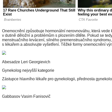
Onemocnění způsobuje hormonální nerovnováhu, která vede k 
v dutině děložní a problémům s plozením dítěte. Pokud se tedy 
menstruačního krvácení, silného premenstruačního syndromu, b
s lékařem a absolvujte vyšetření. Těžké formy onemocnění výra
Abesadze Leri Georgievich
Gynekolog nejvyšší kategorie
Zástupce hlavního lékaře pro gynekologii, přednosta gynekolo
Gabbasov Vasim Fanisovič