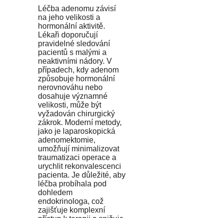
Léčba adenomu závisí
na jeho velikosti a
hormonální aktivitě.
Lékaři doporučují
pravidelné sledování
pacientů s malými a
neaktivními nádory. V
případech, kdy adenom
způsobuje hormonální
nerovnováhu nebo
dosahuje významné
velikosti, může být
vyžadován chirurgický
zákrok. Moderní metody,
jako je laparoskopická
adenomektomie,
umožňují minimalizovat
traumatizaci operace a
urychlit rekonvalescenci
pacienta. Je důležité, aby
léčba probíhala pod
dohledem
endokrinologa, což
zajišťuje komplexní