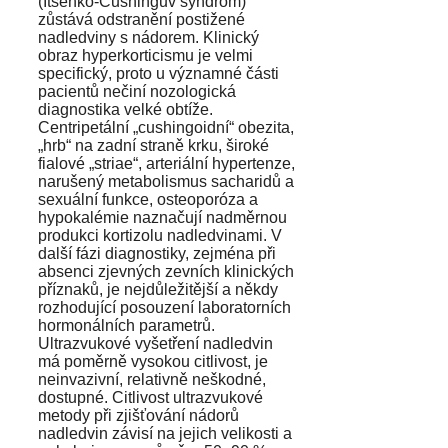
(Itsenko-Cushingův syndrom)
zůstává odstranění postižené
nadledviny s nádorem. Klinický
obraz hyperkorticismu je velmi
specifický, proto u významné části
pacientů nečiní nozologická
diagnostika velké obtíže.
Centripetální „cushingoidní“ obezita,
„hrb“ na zadní straně krku, široké
fialové „striae“, arteriální hypertenze,
narušený metabolismus sacharidů a
sexuální funkce, osteoporóza a
hypokalémie naznačují nadměrnou
produkci kortizolu nadledvinami. V
další fázi diagnostiky, zejména při
absenci zjevných zevních klinických
příznaků, je nejdůležitější a někdy
rozhodující posouzení laboratorních
hormonálních parametrů.
Ultrazvukové vyšetření nadledvin
má poměrně vysokou citlivost, je
neinvazivní, relativně neškodné,
dostupné. Citlivost ultrazvukové
metody při zjišťování nádorů
nadledvin závisí na jejich velikosti a