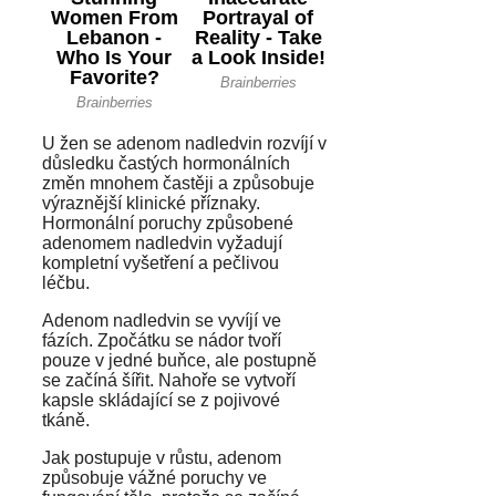
U žen se adenom nadledvin rozvíjí v
důsledku častých hormonálních
změn mnohem častěji a způsobuje
výraznější klinické příznaky.
Hormonální poruchy způsobené
adenomem nadledvin vyžadují
kompletní vyšetření a pečlivou
léčbu.
Adenom nadledvin se vyvíjí ve
fázích. Zpočátku se nádor tvoří
pouze v jedné buňce, ale postupně
se začíná šířit. Nahoře se vytvoří
kapsle skládající se z pojivové
tkáně.
Jak postupuje v růstu, adenom
způsobuje vážné poruchy ve