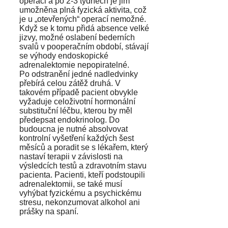
operaci a po 2-3 týdnech je jim
umožněna plná fyzická aktivita, což
je u „otevřených“ operací nemožné.
Když se k tomu přidá absence velké
jizvy, možné oslabení bederních
svalů v pooperačním období, stávají
se výhody endoskopické
adrenalektomie nepopiratelné.
Po odstranění jedné nadledvinky
přebírá celou zátěž druhá. V
takovém případě pacient obvykle
vyžaduje celoživotní hormonální
substituční léčbu, kterou by měl
předepsat endokrinolog. Do
budoucna je nutné absolvovat
kontrolní vyšetření každých šest
měsíců a poradit se s lékařem, který
nastaví terapii v závislosti na
výsledcích testů a zdravotním stavu
pacienta. Pacienti, kteří podstoupili
adrenalektomii, se také musí
vyhýbat fyzickému a psychickému
stresu, nekonzumovat alkohol ani
prášky na spaní.