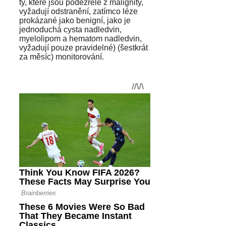
ty, které jsou podezřelé z malignity,
vyžadují odstranění, zatímco léze
prokázané jako benigní, jako je
jednoduchá cysta nadledvin,
myelolipom a hematom nadledvin,
vyžadují pouze pravidelné) (šestkrát
za měsíc) monitorování.