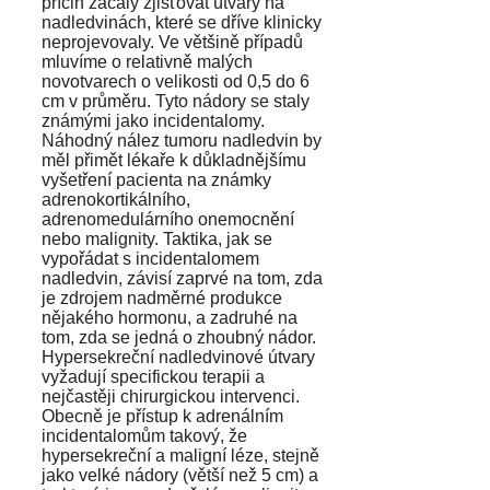
příčin začaly zjišťovat útvary na
nadledvinách, které se dříve klinicky
neprojevovaly. Ve většině případů
mluvíme o relativně malých
novotvarech o velikosti od 0,5 do 6
cm v průměru. Tyto nádory se staly
známými jako incidentalomy.
Náhodný nález tumoru nadledvin by
měl přimět lékaře k důkladnějšímu
vyšetření pacienta na známky
adrenokortikálního,
adrenomedulárního onemocnění
nebo malignity. Taktika, jak se
vypořádat s incidentalomem
nadledvin, závisí zaprvé na tom, zda
je zdrojem nadměrné produkce
nějakého hormonu, a zadruhé na
tom, zda se jedná o zhoubný nádor.
Hypersekreční nadledvinové útvary
vyžadují specifickou terapii a
nejčastěji chirurgickou intervenci.
Obecně je přístup k adrenálním
incidentalomům takový, že
hypersekreční a maligní léze, stejně
jako velké nádory (větší než 5 cm) a