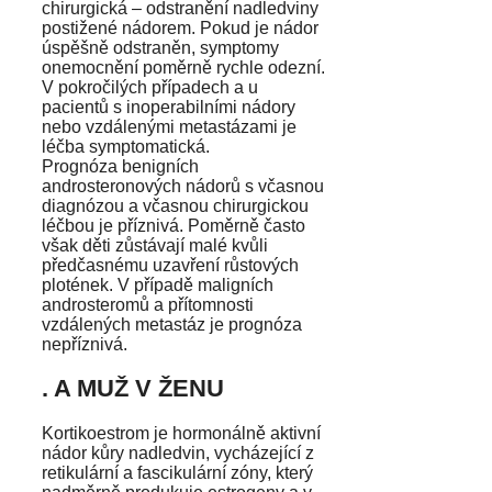
chirurgická – odstranění nadledviny
postižené nádorem. Pokud je nádor
úspěšně odstraněn, symptomy
onemocnění poměrně rychle odezní.
V pokročilých případech a u
pacientů s inoperabilními nádory
nebo vzdálenými metastázami je
léčba symptomatická.
Prognóza benigních
androsteronových nádorů s včasnou
diagnózou a včasnou chirurgickou
léčbou je příznivá. Poměrně často
však děti zůstávají malé kvůli
předčasnému uzavření růstových
plotének. V případě maligních
androsteromů a přítomnosti
vzdálených metastáz je prognóza
nepříznivá.
. A MUŽ V ŽENU
Kortikoestrom je hormonálně aktivní
nádor kůry nadledvin, vycházející z
retikulární a fascikulární zóny, který