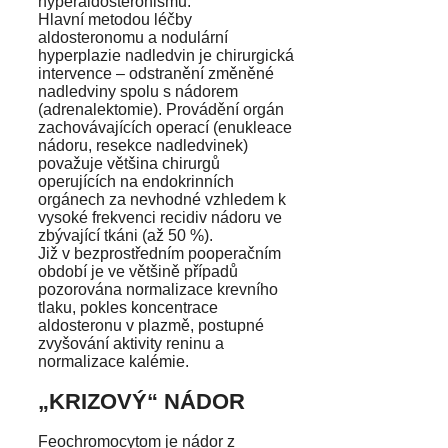
hyperaldosteronismu.
Hlavní metodou léčby
aldosteronomu a nodulární
hyperplazie nadledvin je chirurgická
intervence – odstranění změněné
nadledviny spolu s nádorem
(adrenalektomie). Provádění orgán
zachovávajících operací (enukleace
nádoru, resekce nadledvinek)
považuje většina chirurgů
operujících na endokrinních
orgánech za nevhodné vzhledem k
vysoké frekvenci recidiv nádoru ve
zbývající tkáni (až 50 %).
Již v bezprostředním pooperačním
období je ve většině případů
pozorována normalizace krevního
tlaku, pokles koncentrace
aldosteronu v plazmě, postupné
zvyšování aktivity reninu a
normalizace kalémie.
„KRIZOVÝ“ NÁDOR
Feochromocytom je nádor z