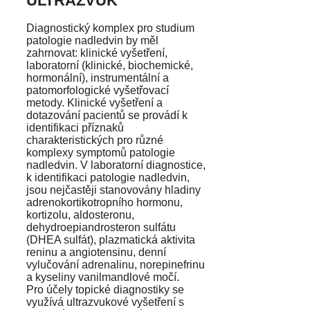
ULTRAZVUK
Diagnostický komplex pro studium
patologie nadledvin by měl
zahrnovat: klinické vyšetření,
laboratorní (klinické, biochemické,
hormonální), instrumentální a
patomorfologické vyšetřovací
metody. Klinické vyšetření a
dotazování pacientů se provádí k
identifikaci příznaků
charakteristických pro různé
komplexy symptomů patologie
nadledvin. V laboratorní diagnostice,
k identifikaci patologie nadledvin,
jsou nejčastěji stanovovány hladiny
adrenokortikotropního hormonu,
kortizolu, aldosteronu,
dehydroepiandrosteron sulfátu
(DHEA sulfát), plazmatická aktivita
reninu a angiotensinu, denní
vylučování adrenalinu, norepinefrinu
a kyseliny vanilmandlové močí.
Pro účely topické diagnostiky se
využívá ultrazvukové vyšetření s