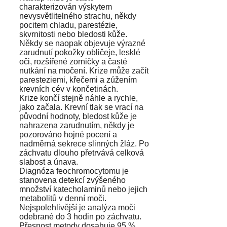
charakterizován výskytem
nevysvětlitelného strachu, někdy
pocitem chladu, parestézie,
skvrnitosti nebo bledosti kůže.
Někdy se naopak objevuje výrazné
zarudnutí pokožky obličeje, lesklé
oči, rozšířené zorničky a časté
nutkání na močení. Krize může začít
paresteziemi, křečemi a zúžením
krevních cév v končetinách.
Krize končí stejně náhle a rychle,
jako začala. Krevní tlak se vrací na
původní hodnoty, bledost kůže je
nahrazena zarudnutím, někdy je
pozorováno hojné pocení a
nadměrná sekrece slinných žláz. Po
záchvatu dlouho přetrvává celková
slabost a únava.
Diagnóza feochromocytomu je
stanovena detekcí zvýšeného
množství katecholaminů nebo jejich
metabolitů v denní moči.
Nejspolehlivější je analýza moči
odebrané do 3 hodin po záchvatu.
Přesnost metody dosahuje 95 %.