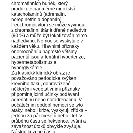
chromafinních buněk, který
produkuje nadměrné množství
katecholaminů (adrenalin,
norepinefrin a dopamin).
Feochromocytom se může vyvinout
z chromafinní tkáně dřeně nadledvin
(90 %) a může být lokalizován mimo
nadledvinu. Nemoc se vyskytuje v
každém věku. Hlavními příznaky
onemocnění u naprosté většiny
pacientů jsou arteriální hypertenze,
hypermetabolismus a
hyperglykémie.
Za klasický klinický obraz je
považováno periodické zvýšení
krevního tlaku, doprovázené
některými vegetativními příznaky
připomínajícími účinky podávání
adrenalinu nebo noradrenalinu. V
počátečním období nemoci se tyto
ataky, neboli krize, vyskytují zřídka –
jednou za pár měsíců nebo i let. V
průběhu času se frekvence, trvání a
závažnost útoků obvykle zvyšuje.
Nástup krize je často