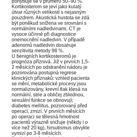
pohybuje se v průměru 50–90 %.
Kortikosterom se jeví jako kulatý
útvar různých velikostí s nejasným
pouzdrem. Akustická hustota se zdá
být poněkud snížena ve srovnání s
normálními nadledvinami. CT je
vysoce účinné při diagnostice
onemocnění nadledvin. V případě
adenomů nadledvin dosahuje
senzitivita metody 98 %.
U benigních kortikosteromů je
prognóza příznivá. Již v prvních 1,5-
2 měsících po odstranění nádoru je
pozorována postupná regrese
klinických příznaků: vzhled pacienta
se mění, metabolické procesy jsou
normalizovány, krevní tlak klesá na
normální, strie a obličej zblednou,
sexuální funkce se obnovují;
diabetes mellitus, pozorovaný před
operací, zmizí. V prvních měsících
po operaci se tělesná hmotnost
pacientů výrazně snižuje (někdy i o
více než 20 kg), hirsutismus obvykle
vymizí po 3-8 měsících.