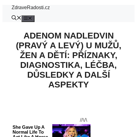
Přeskočit
ZdraveRadosti.cz
na
obsah
Menu
ADENOM NADLEDVIN
(PRAVÝ A LEVÝ) U MUŽŮ,
ŽEN A DĚTÍ: PŘÍZNAKY,
DIAGNOSTIKA, LÉČBA,
DŮSLEDKY A DALŠÍ
ASPEKTY