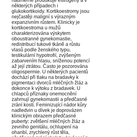
nadměrně produkuje estrogeny a v
některých případech i
glukokortikoidy. Kortikoestromy jsou
nejčastěji maligní s výrazným
expanzivním růstem. Klinicky je
kortikoestroma u mužů
charakterizována výskytem
oboustranné gynekomastie,
redistribucí tukové tkáně a růstu
vlasů podle ženského typu,
testikulární hypotrofií, zvýšeným
zabarvením hlasu, sníženou potencí
až její ztrátou. Často je pozorována
oligospermie. U některých pacientů
dochází při tlaku na bradavky k
pigmentaci dvorců mléčných žláz a
dokonce k výtoku z bradavek. U
chlapců příznaky onemocnění
zahrnují gynekomastii a předčasné
zrání kostí. Feminizující nádor kůry
nadledvin u dívek je doprovázen
klinickým obrazem předčasné
puberty: zvětšení mléčných žláz a
zevního genitálu, ochlupení na
ohanbí, zrychlený růst těla,