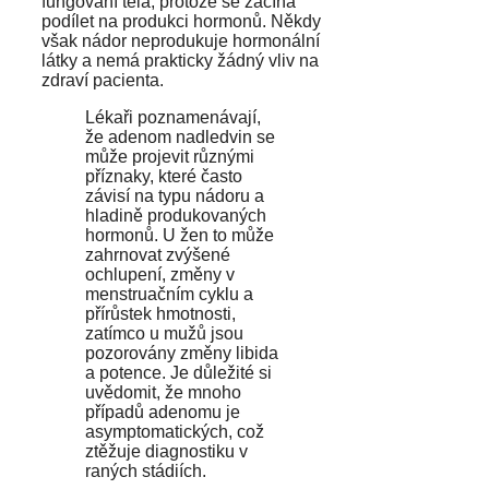
fungování těla, protože se začíná
podílet na produkci hormonů. Někdy
však nádor neprodukuje hormonální
látky a nemá prakticky žádný vliv na
zdraví pacienta.
Lékaři poznamenávají,
že adenom nadledvin se
může projevit různými
příznaky, které často
závisí na typu nádoru a
hladině produkovaných
hormonů. U žen to může
zahrnovat zvýšené
ochlupení, změny v
menstruačním cyklu a
přírůstek hmotnosti,
zatímco u mužů jsou
pozorovány změny libida
a potence. Je důležité si
uvědomit, že mnoho
případů adenomu je
asymptomatických, což
ztěžuje diagnostiku v
raných stádiích.