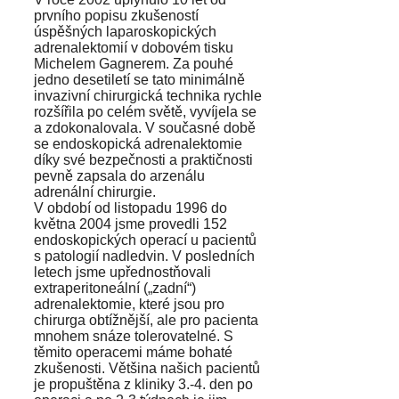
prvního popisu zkušeností
úspěšných laparoskopických
adrenalektomií v dobovém tisku
Michelem Gagnerem. Za pouhé
jedno desetiletí se tato minimálně
invazivní chirurgická technika rychle
rozšířila po celém světě, vyvíjela se
a zdokonalovala. V současné době
se endoskopická adrenalektomie
díky své bezpečnosti a praktičnosti
pevně zapsala do arzenálu
adrenální chirurgie.
V období od listopadu 1996 do
května 2004 jsme provedli 152
endoskopických operací u pacientů
s patologií nadledvin. V posledních
letech jsme upřednostňovali
extraperitoneální („zadní“)
adrenalektomie, které jsou pro
chirurga obtížnější, ale pro pacienta
mnohem snáze tolerovatelné. S
těmito operacemi máme bohaté
zkušenosti. Většina našich pacientů
je propuštěna z kliniky 3.-4. den po