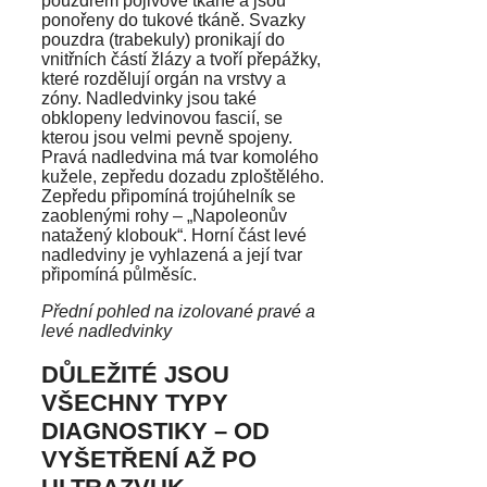
pouzdrem pojivové tkáně a jsou
ponořeny do tukové tkáně. Svazky
pouzdra (trabekuly) pronikají do
vnitřních částí žlázy a tvoří přepážky,
které rozdělují orgán na vrstvy a
zóny. Nadledvinky jsou také
obklopeny ledvinovou fascií, se
kterou jsou velmi pevně spojeny.
Pravá nadledvina má tvar komolého
kužele, zepředu dozadu zploštělého.
Zepředu připomíná trojúhelník se
zaoblenými rohy – „Napoleonův
natažený klobouk“. Horní část levé
nadledviny je vyhlazená a její tvar
připomíná půlměsíc.
Přední pohled na izolované pravé a
levé nadledvinky
DŮLEŽITÉ JSOU
VŠECHNY TYPY
DIAGNOSTIKY – OD
VYŠETŘENÍ AŽ PO