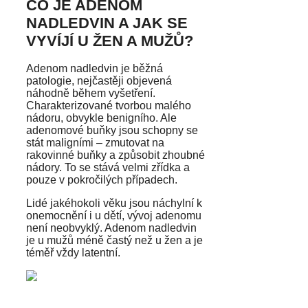
CO JE ADENOM
NADLEDVIN A JAK SE
VYVÍJÍ U ŽEN A MUŽŮ?
Adenom nadledvin je běžná
patologie, nejčastěji objevená
náhodně během vyšetření.
Charakterizované tvorbou malého
nádoru, obvykle benigního. Ale
adenomové buňky jsou schopny se
stát maligními – zmutovat na
rakovinné buňky a způsobit zhoubné
nádory. To se stává velmi zřídka a
pouze v pokročilých případech.
Lidé jakéhokoli věku jsou náchylní k
onemocnění i u dětí, vývoj adenomu
není neobvyklý. Adenom nadledvin
je u mužů méně častý než u žen a je
téměř vždy latentní.