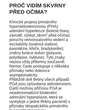
PROČ VIDÍM SKVRNY
PŘED OČIMA?
Klinické projevy primárního
hyperaldosteronismu (PHA):
arteriální hypertenze (bolesti hlavy,
závratě, výskyt „skvrn“ před očima);
poruchy nervosvalového vedení a
excitability (svalová slabost,
parestézie, křeče, bradykardie);
změny funkce ledvin (polyurie,
polydipsie, nykturie). Tyto znaky
nejsou vždy přítomny současně;
Nemoc často postupuje s několika
příznaky nebo dokonce
asymptomaticky.
Přibližně dvě třetiny všech případů
PGA jsou způsobeny aldosteronem.
Další možnou příčinou PGA je
neadenomatózní bilaterální
adrenální hyperplazie, která se
vyskytuje u jedné třetiny pacientů s
příznaky idiopatického primárního