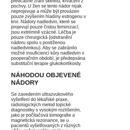
předčasné zrání skeletu, krvácení z
pochvy. U žen se tento nádor nijak
neprojevuje a může být provázen
pouze zvýšením hladiny estrogenu v
krvi. Nádory nadledvin, které se
projevují pouze čistou feminizací,
jsou extrémně vzácné. Léčba je
pouze chirurgická (odstranění
nádoru spolu s postiženou
nadledvinkou). Aby se zabránilo
možné insuficienci kůry nadledvin v
pooperačním období, je předepsána
substituční terapie glukokortikoidy.
NÁHODOU OBJEVENÉ
NÁDORY
Se zavedením ultrazvukového
vyšetření do lékařské praxe,
radiologických metod topické
diagnostiky s vysokým rozlišením,
jako je počítačová tomografie a
magnetická rezonance, se u
pacientů vyšetřovaných z různých