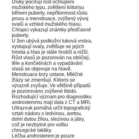
Dívky pociťují růst ochlupení
mužského typu, zvětšení klitorisu
během puberty, nepřítomnost růstu
prsou a menstruace, zvýšený vývoj
svalů a vzhled mužského hlasu.
Chlapci vykazují známky předčasné
puberty.
U žen ubývá podkožní tuková vrstva,
vystupují svaly, zvětšuje se jejich
hmota a hlas je stále hrubší a nižší.
Růst vlasů je pozorován na obličeji,
těle a končetinách a vypadávání
vlasů se objevuje na hlavě.
Menstruace brzy ustane. Mléčné
žlázy se zmenšují. Klitoris se
výrazně zvyšuje. Ve většině případů
je pozorováno zvýšené libido.
Rozhodující význam pro diagnostiku
androsteromu mají data z CT a MRI.
Ultrazvuk pomáhá určit topografický
vztah nádoru s ledvinou, aortou,
dolní dutou žílou, slezinou a játry,
což je nezbytné pro volbu
chirurgické taktiky.
Léčba androsterem je pouze