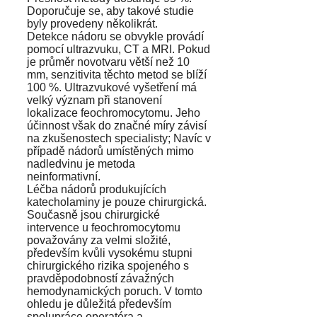
Doporučuje se, aby takové studie
byly provedeny několikrát.
Detekce nádoru se obvykle provádí
pomocí ultrazvuku, CT a MRI. Pokud
je průměr novotvaru větší než 10
mm, senzitivita těchto metod se blíží
100 %. Ultrazvukové vyšetření má
velký význam při stanovení
lokalizace feochromocytomu. Jeho
účinnost však do značné míry závisí
na zkušenostech specialisty; Navíc v
případě nádorů umístěných mimo
nadledvinu je metoda
neinformativní.
Léčba nádorů produkujících
katecholaminy je pouze chirurgická.
Současně jsou chirurgické
intervence u feochromocytomu
považovány za velmi složité,
především kvůli vysokému stupni
chirurgického rizika spojeného s
pravděpodobností závažných
hemodynamických poruch. V tomto
ohledu je důležitá především
spolupráce operatéra a