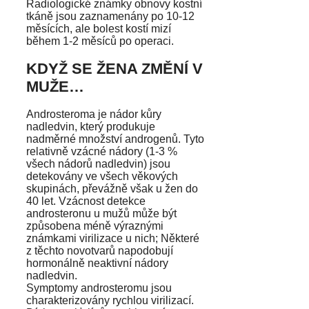
Radiologické známky obnovy kostní
tkáně jsou zaznamenány po 10-12
měsících, ale bolest kostí mizí
během 1-2 měsíců po operaci.
KDYŽ SE ŽENA ZMĚNÍ V
MUŽE…
Androsteroma je nádor kůry
nadledvin, který produkuje
nadměrné množství androgenů. Tyto
relativně vzácné nádory (1-3 %
všech nádorů nadledvin) jsou
detekovány ve všech věkových
skupinách, převážně však u žen do
40 let. Vzácnost detekce
androsteronu u mužů může být
způsobena méně výraznými
známkami virilizace u nich; Některé
z těchto novotvarů napodobují
hormonálně neaktivní nádory
nadledvin.
Symptomy androsteromu jsou
charakterizovány rychlou virilizací.