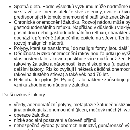
Špatná dieta. Podle výsledků výzkumu může nadměrné mn
ve stravě, ale i nedostatek čerstvé zeleniny, ovoce a živ
predisponující k tomuto onemocnění patří také zneužívání
Chronická onemocnění žaludku. Rozvoj nádoru může být 
gastroduodenálního refluxu. Například v důsledku vleklýc
gastritidou) nebo gastroduodenálního refluxu, charakte
dochází k přeměně žaludečního epitelu na střevní. Tento 
rozvoj maligních nádorů.
Polypy, které se transformují do maligní formy, jsou dalš
Dědičnost. Riziko onemocnění rakovinou žaludku je vyšší u 
vlastnostem tato rakovina postihuje více mužů než žen. Ex
rakoviny žaludku a národností, krevní skupinou (u pacient
dalšími faktory. Riziko zvyšují i ​​některá dědičná one
rakovina tlustého střeva) a také věk nad 70 let.
Helicobacter pylori (H. Pylori). Tato bakterie způsobuje
vzniku zhoubného nádoru v žaludku.
Další rizikové faktory:
vředy, adenomatózní polypy, metaplazie žaludeční slizni
jiná onkologická onemocnění (jícen, močový měchýř, varla
operace žaludku;
nízké sociální postavení a úroveň příjmů;
nebezpečná výroba (v oborech hutnictví, gumárenské vý