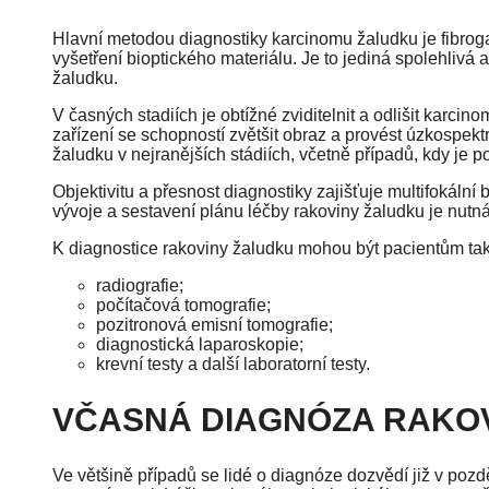
Hlavní metodou diagnostiky karcinomu žaludku je fibroga
vyšetření bioptického materiálu. Je to jediná spolehliv
žaludku.
V časných stadiích je obtížné zviditelnit a odlišit karcin
zařízení se schopností zvětšit obraz a provést úzkospekt
žaludku v nejranějších stádiích, včetně případů, kdy je po
Objektivitu a přesnost diagnostiky zajišťuje multifokální b
vývoje a sestavení plánu léčby rakoviny žaludku je nutn
K diagnostice rakoviny žaludku mohou být pacientům ta
radiografie;
počítačová tomografie;
pozitronová emisní tomografie;
diagnostická laparoskopie;
krevní testy a další laboratorní testy.
VČASNÁ DIAGNÓZA RAKOV
Ve většině případů se lidé o diagnóze dozvědí již v pozd