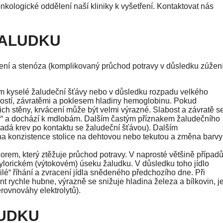
kologické oddělení naší kliniky k vyšetření. Kontaktovat nás
ŽALUDKU
ení a stenóza (komplikovaný průchod potravy v důsledku zúžen
em kyselé žaludeční šťávy nebo v důsledku rozpadu velkého
ostí, závratěmi a poklesem hladiny hemoglobinu. Pokud
jich stěny, krvácení může být velmi výrazné. Slabost a závratě s
rny“ a dochází k mdlobám. Dalším častým příznakem žaludečního
ypadá krev po kontaktu se žaludeční šťávou). Dalším
na konzistence stolice na dehtovou nebo tekutou a změna barvy
rem, který ztěžuje průchod potravy. V naprosté většině případ
ylorickém (výtokovém) úseku žaludku. V důsledku toho jídlo
ilé“ říhání a zvracení jídla snědeného předchozího dne. Při
nt rychle hubne, výrazně se snižuje hladina železa a bílkovin, j
rovnováhy elektrolytů).
LUDKU