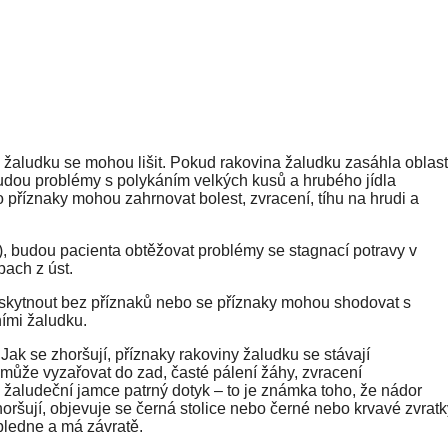
h žaludku se mohou lišit. Pokud rakovina žaludku zasáhla oblast
udou problémy s polykáním velkých kusů a hrubého jídla
to příznaky mohou zahrnovat bolest, zvracení, tíhu na hrudi a
u), budou pacienta obtěžovat problémy se stagnací potravy v
pach z úst.
yskytnout bez příznaků nebo se příznaky mohou shodovat s
ími žaludku.
Jak se zhoršují, příznaky rakoviny žaludku se stávají
rá může vyzařovat do zad, časté pálení žáhy, zvracení
v žaludeční jamce patrný dotyk – to je známka toho, že nádor
zhoršují, objevuje se černá stolice nebo černé nebo krvavé zvrat
 bledne a má závratě.