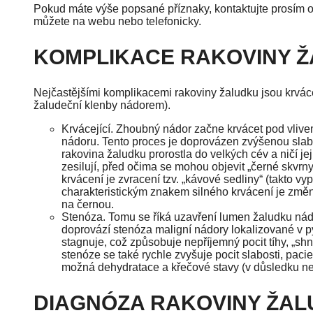
Pokud máte výše popsané příznaky, kontaktujte prosím on
můžete na webu nebo telefonicky.
KOMPLIKACE RAKOVINY 
Nejčastějšími komplikacemi rakoviny žaludku jsou krvác
žaludeční klenby nádorem).
Krvácející. Zhoubný nádor začne krvácet pod vliv
nádoru. Tento proces je doprovázen zvýšenou slab
rakovina žaludku prorostla do velkých cév a ničí je
zesilují, před očima se mohou objevit „černé skv
krvácení je zvracení tzv. „kávové sedliny“ (takto v
charakteristickým znakem silného krvácení je změ
na černou.
Stenóza. Tomu se říká uzavření lumen žaludku nádo
doprovází stenóza maligní nádory lokalizované v p
stagnuje, což způsobuje nepříjemný pocit tíhy, „shn
stenóze se také rychle zvyšuje pocit slabosti, pacie
možná dehydratace a křečové stavy (v důsledku ne
DIAGNÓZA RAKOVINY ŽA