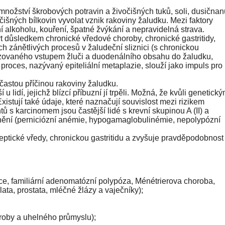
ožství škrobových potravin a živočišných tuků, soli, dusičnan
očišných bílkovin vyvolat vznik rakoviny žaludku. Mezi faktory
 alkoholu, kouření, špatné žvýkání a nepravidelná strava.
důsledkem chronické vředové choroby, chronické gastritidy,
h zánětlivých procesů v žaludeční sliznici (s chronickou
rizovaného vstupem žluči a duodenálního obsahu do žaludku,
proces, nazývaný epiteliální metaplazie, slouží jako impuls pro
í častou příčinou rakoviny žaludku.
lidí, jejichž blízcí příbuzní jí trpěli. Možná, že kvůli genetick
istují také údaje, které naznačují souvislost mezi rizikem
ů s karcinomem jsou častější lidé s krevní skupinou A (II) a
mocnění (perniciózní anémie, hypogamaglobulinémie, nepolypózní
 peptické vředy, chronickou gastritidu a zvyšuje pravděpodobnost
ce, familiární adenomatózní polypóza, Ménétrierova choroba,
ta, prostata, mléčné žlázy a vaječníky);
roby a uhelného průmyslu);