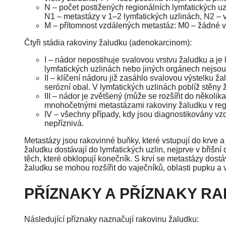
N – počet postižených regionálních lymfatických uz
N1 – metastázy v 1–2 lymfatických uzlinách, N2 – v
M – přítomnost vzdálených metastáz: M0 – žádné 
Čtyři stádia rakoviny žaludku (adenokarcinom):
I – nádor nepostihuje svalovou vrstvu žaludku a je
lymfatických uzlinách nebo jiných orgánech nejso
II – klíčení nádoru již zasáhlo svalovou výstelku žalu
serózní obal. V lymfatických uzlinách poblíž stěny
III – nádor je zvětšený (může se rozšířit do několik
mnohočetnými metastázami rakoviny žaludku v regio
IV – všechny případy, kdy jsou diagnostikovány vz
nepříznivá.
Metastázy jsou rakovinné buňky, které vstupují do krve a 
žaludku dostávají do lymfatických uzlin, nejprve v břišní 
těch, které obklopují konečník. S krví se metastázy dostá
žaludku se mohou rozšířit do vaječníků, oblasti pupku a
PŘÍZNAKY A PŘÍZNAKY R
Následující příznaky naznačují rakovinu žaludku: