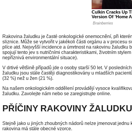
Rakovina žaludku je časté onkologické onemocnění, při kterém
sliznice. Může se vytvořit v jakékoli části orgánu a v procesu s
plíce atd. Nejvyšší incidence a úmrtnost na rakovinu žaludku
spojují tento jev s nutričními charakteristikami, životním styl
nepříznivá environmentální situace).
V drtivé většině případů jde o osoby starší 50 let. V posledníc
žaludku jsou stále častěji diagnostikovány u mladších pacient
(32 %) než u žen (21 %).
Na našem onkologickém oddělení provádějí vysoce kvalifikova
žaludku. Zavolejte nám nebo se zaregistrujte online.
PŘÍČINY RAKOVINY ŽALUDK
Stejně jako u jiných zhoubných nádorů nelze jmenovat jednu ko
rakovina má stále obecné vzorce.