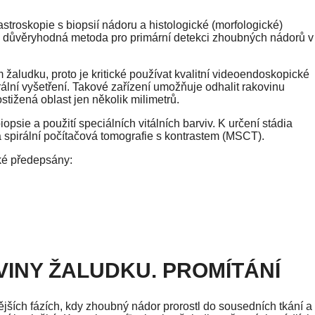
stroskopie s biopsií nádoru a histologické (morfologické)
á a důvěryhodná metoda pro primární detekci zhoubných nádorů v
om žaludku, proto je kritické používat kvalitní videoendoskopické
rální vyšetření. Takové zařízení umožňuje odhalit rakovinu
stižená oblast jen několik milimetrů.
iopsie a použití speciálních vitálních barviv. K určení stádia
á spirální počítačová tomografie s kontrastem (MSCT).
ké předepsány:
INY ŽALUDKU. PROMÍTÁNÍ
ějších fázích, kdy zhoubný nádor prorostl do sousedních tkání a