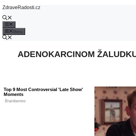
Přeskočit
ZdraveRadosti.cz
na
obsah
Menu
Menu
ADENOKARCINOM ŽALUDKU. 