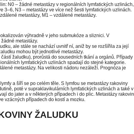
lin: N0 – žádné metastázy v regionálních lymfatických uzlinách,
e 3–6, N3 – metastázy ve více než šesti lymfatických uzlinách.
vzdálené metastázy, M1 – vzdálené metastázy.
 lokalizován výhradně v jeho submukóze a sliznici. V
u žádné metastázy.
dku, ale stále se nachází uvnitř ní, aniž by se rozšířila za její
 žaludku mohou být jednotlivé metastázy.
a částí žaludku), prorůstá do sousedních tkání a orgánů. Případy
nálních lymfatických uzlinách spadají do stejné kategorie.
dálené metastázy. Na velikosti nádoru nezáleží. Prognóza je
lymfy a šíří se po celém těle. S lymfou se metastázy rakoviny
dutině, poté v supraklavikulárních lymfatických uzlinách a také v
vají do jater a v některých případech i do plic. Metastázy rakovi
 ve vzácných případech do kostí a mozku.
AKOVINY ŽALUDKU