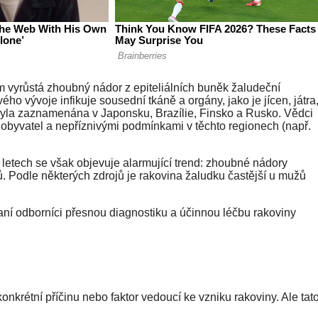
 vyrůstá zhoubný nádor z epiteliálních buněk žaludeční
vého vývoje infikuje sousední tkáně a orgány, jako je jícen, játra
 byla zaznamenána v Japonsku, Brazílie, Finsko a Rusko. Vědci
em obyvatel a nepříznivými podmínkami v těchto regionech (např.
h letech se však objevuje alarmující trend: zhoubné nádory
ů. Podle některých zdrojů je rakovina žaludku častější u mužů
ní odborníci přesnou diagnostiku a účinnou léčbu rakoviny
U
nkrétní příčinu nebo faktor vedoucí ke vzniku rakoviny. Ale tat