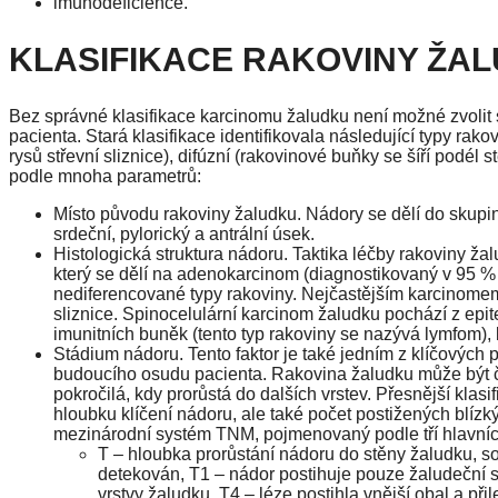
imunodeficience.
KLASIFIKACE RAKOVINY ŽA
Bez správné klasifikace karcinomu žaludku není možné zvolit 
pacienta. Stará klasifikace identifikovala následující typy rako
rysů střevní sliznice), difúzní (rakovinové buňky se šíří podél
podle mnoha parametrů:
Místo původu rakoviny žaludku. Nádory se dělí do skupin 
srdeční, pylorický a antrální úsek.
Histologická struktura nádoru. Taktika léčby rakoviny žal
který se dělí na adenokarcinom (diagnostikovaný v 95 % 
nediferencované typy rakoviny. Nejčastějším karcinomem
sliznice. Spinocelulární karcinom žaludku pochází z epit
imunitních buněk (tento typ rakoviny se nazývá lymfom),
Stádium nádoru. Tento faktor je také jedním z klíčových 
budoucího osudu pacienta. Rakovina žaludku může být ča
pokročilá, kdy prorůstá do dalších vrstev. Přesnější klas
hloubku klíčení nádoru, ale také počet postižených blízk
mezinárodní systém TNM, pojmenovaný podle tří hlavních 
T – hloubka prorůstání nádoru do stěny žaludku, so
detekován, T1 – nádor postihuje pouze žaludeční sl
vrstvy žaludku, T4 – léze postihla vnější obal a přil