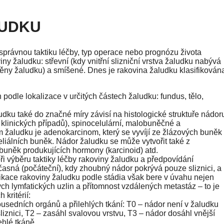
LUDKU
správnou taktiku léčby, typ operace nebo prognózu života
viny žaludku: střevní (kdy vnitřní slizniční vrstva žaludku nabývá
 stěny žaludku) a smíšené. Dnes je rakovina žaludku klasifikován
podle lokalizace v určitých částech žaludku: fundus, tělo,
udku také do značné míry závisí na histologické struktuře nádor
klinických případů), spinocelulární, malobuněčné a
 žaludku je adenokarcinom, který se vyvíjí ze žlázových buněk
eliálních buněk. Nádor žaludku se může vytvořit také z
 buněk produkujících hormony (karcinoid) atd.
při výběru taktiky léčby rakoviny žaludku a předpovídání
sná (počáteční), kdy zhoubný nádor pokrývá pouze sliznici, a
ifikace rakoviny žaludku podle stádia však bere v úvahu nejen
ých lymfatických uzlin a přítomnost vzdálených metastáz – to je
kritérií:
usedních orgánů a přilehlých tkání: T0 – nádor není v žaludku
iznici, T2 – zasáhl svalovou vrstvu, T3 – nádor dosáhl vnější
ehlé tkáně.