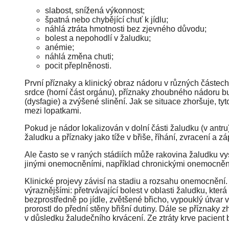
slabost, snížená výkonnost;
špatná nebo chybějící chuť k jídlu;
náhlá ztráta hmotnosti bez zjevného důvodu;
bolest a nepohodlí v žaludku;
anémie;
náhlá změna chuti;
pocit přeplněnosti.
První příznaky a klinický obraz nádoru v různých částec
srdce (horní část orgánu), příznaky zhoubného nádoru b
(dysfagie) a zvýšené slinění. Jak se situace zhoršuje, ty
mezi lopatkami.
Pokud je nádor lokalizován v dolní části žaludku (v antr
žaludku a příznaky jako tíže v břiše, říhání, zvracení a zá
Ale často se v raných stádiích může rakovina žaludku v
jinými onemocněními, například chronickými onemocněn
Klinické projevy závisí na stadiu a rozsahu onemocnění. 
výraznějšími: přetrvávající bolest v oblasti žaludku, kte
bezprostředně po jídle, zvětšené břicho, vypouklý útvar 
prorostl do přední stěny břišní dutiny. Dále se příznaky 
v důsledku žaludečního krvácení. Ze ztráty krve pacient