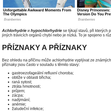
Achlorhydrie
и
hypochlorhydrie
se týkají stavů, při kterých
jiných trávicích orgánů chybí nebo je nízká. To je spojeno s r
PŘÍZNAKY A PŘÍZNAKY
Bez ohledu na příčinu může achlorhydrie vyplývat ze známých k
příznaky jsou často v souladu s těmito stavy:
gastroezofageální refluxní choroba;
obtíže v oblasti břicha;
raná sytost;
ztráta hmotnosti;
průjem;
zácpa;
nadýmání;
anémie;
žaludeční infekce;