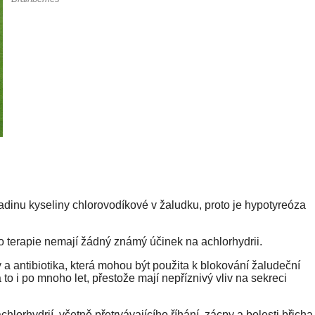
ladinu kyseliny chlorovodíkové v žaludku, proto je hypotyreóza
to terapie nemají žádný známý účinek na achlorhydrii.
y a antibiotika, která mohou být použita k blokování žaludeční
a to i po mnoho let, přestože mají nepříznivý vliv na sekreci
lorhydrií, včetně přetrvávajícího říhání, zácpy a bolesti břicha