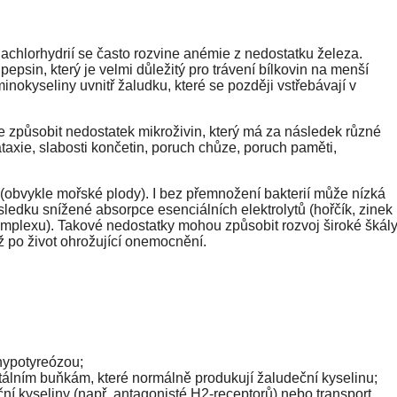
achlorhydrií se často rozvine anémie z nedostatku železa.
sin, který je velmi důležitý pro trávení bílkovin na menší
nokyseliny uvnitř žaludku, které se později vstřebávají v
způsobit nedostatek mikroživin, který má za následek různé
taxie, slabosti končetin, poruch chůze, poruch paměti,
(obvykle mořské plody). I bez přemnožení bakterií může nízká
sledku snížené absorpce esenciálních elektrolytů (hořčík, zinek
komplexu). Takové nedostatky mohou způsobit rozvoj široké škál
 po život ohrožující onemocnění.
hypotyreózou;
rietálním buňkám, které normálně produkují žaludeční kyselinu;
ční kyseliny (např. antagonisté H2-receptorů) nebo transport