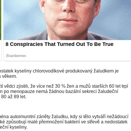
ostatek kyseliny chlorovodíkové produkovaný žaludkem je
 s věkem.
 vědci zjistili, že více než 30 % žen a mužů starších 60 let trpí
žen po menopauze nemá žádnou bazální sekreci žaludeční
80 až 89 let.
na autoimunitní záněty žaludku, kdy si tělo vytváří nežádoucí
aké způsobují malé přemnožení bakterií ve střevě a nedostatek
eční kyseliny.