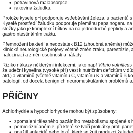
potravinová malabsorpce;
rakovina žaludku.
Protože kyselé pH podporuje vstřebávání železa, u pacientů s 
Kyselé prostředí žaludku podporuje přeměnu pepsinogenu na pep
složky jako je komplexní bílkovina na jednoduché peptidy a ami
gastrointestinálním traktu.
Přemnožení bakterií a nedostatek B12 (zhoubná anémie) může 
klinické neurologické projevy včetně změn zraku, parestézie, a
halucinací a změn osobnosti a nálady.
Riziko nákazy některými infekcemi, jako např
Vibrio vulnificus
žaludeční kyselina (vysoké pH) vést k nutričním deficitům v dů
atd.) a vitamínů (včetně vitamínu C, vitamínu K a vitamínů B 
patologií, od docela benigních neuromuskulárních problémů až
PŘÍČINY
Achlorhydrie a hypochlorhydrie mohou být způsobeny:
zpomalení tělesného bazálního metabolismu spojené s 
perniciózní anémie, při které se tvoří protilátky proti pa
použití antacidů nebo léků, které snižují produkci žalude