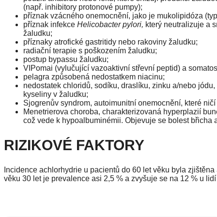
(např. inhibitory protonové pumpy);
příznak vzácného onemocnění, jako je mukolipidóza (typ 
příznak infekce
Helicobacter pylori,
který neutralizuje a s
žaludku;
příznaky atrofické gastritidy nebo rakoviny žaludku;
radiační terapie s poškozením žaludku;
postup bypassu žaludku;
VIPomai (vylučující vazoaktivní střevní peptid) a somato
pelagra způsobená nedostatkem niacinu;
nedostatek chloridů, sodíku, draslíku, zinku a/nebo jódu,
kyseliny v žaludku;
Sjogrenův syndrom, autoimunitní onemocnění, které ničí
Menetrierova choroba, charakterizovaná hyperplazií buně
což vede k hypoalbuminémii. Objevuje se bolest břicha a
RIZIKOVÉ FAKTORY
Incidence achlorhydrie u pacientů do 60 let věku byla zjištěna 
věku 30 let je prevalence asi 2,5 % a zvyšuje se na 12 % u lidí