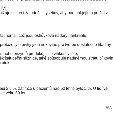
IV);
nižuje sekreci žaludeční kyseliny, aby pomohl jejímu přežití v
statinomai, což jsou ostrůvkové nádory pankreatu;
 protože tyto prvky jsou nezbytné pro tvorbu dostatečné hladiny
 mnoho enzymů produkujících vlhkost v těle;
k žaludeční sliznice, také způsobuje nadměrnou ztrátu bílkovin
 otok.
asi 2,3 %, zatímco u pacientů nad 60 let to bylo 5 %. U lidí ve
 ve věku 80 let.