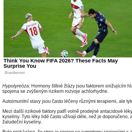
Hypotyreóza
: Hormony štítné žlázy jsou faktorem snižujícím h
spojena se zvýšeným rizikem rozvoje achlorhydrie.
Autoimunitní stavy jsou často léčeny různými terapiemi, ale ty
Mezi další rizikové faktory patří volně prodejné antacidové lék
kyseliny. Tyto léky lidé často užívají déle, než je doporučeno, 
žaludeční kyseliny.
Bylo prokázáno, že stres je spojen se symptomy spojenými s ach