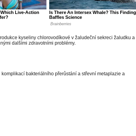
 produkce kyseliny chlorovodíkové v žaludeční sekreci žaludku a
ůznými dalšími zdravotními problémy.
omplikací bakteriálního přerůstání a střevní metaplazie a