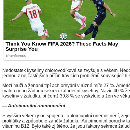
Nedostatek kyseliny chlorovodíkové se zvyšuje s věkem. Ned
jednou z nejčastějších příčin trávicích problémů souvisejících
Mezi muži a ženami trpí achlorhydrií v různé míře 27 %. Američtí
malou nebo žádnou sekrecí žaludeční kyseliny. Navíc 40 % 
kyseliny v žaludku, přičemž 39,8 % se vyskytuje u žen ve věku 
— Autoimunitní onemocnění.
S vyšším věkem jsou spojena i autoimunitní onemocnění, zejmé
protilátky a způsobuje záněty žaludku. Autoimunitní poruchy t
vitamínu B12. Bylo také zjištěno, že jsou faktory sekrece žalud