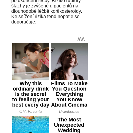
po ukončení léčby. Riziko ruptury
šlachy je zvýšené u pacientů na
dlouhodobé léčbě kortikosteroidy.
Ke snížení rizika tendinopatie se
doporučuje: