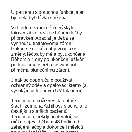
U pacientů s poruchou funkce jater
by měla být dávka snížena.
Vzhledem k možnému výskytu
fotosenzitivní reakce během léčby
přípravkem Abactal je třeba se
vyhnout ultrafialovému záření.
Pokud se na kůži objeví nějaké
změny, léčba by měla být ukončena.
Během a 4 dny po ukončení užívání
pefloxacinu je třeba se vyhnout
přímému slunečnímu záření.
Jinak se doporučuje používat
ochranný oděv a opalovací krémy (s
vysokým ochranným UV faktorem).
Tendinitida může vést k ruptuře
šlach, zejména Achillovy šlachy, a je
častější u starších pacientů.
Tendinitida, někdy bilaterální, se
může objevit během 48 hodin od
zahájení léčby a dokonce i měsíců