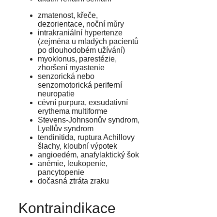
zmatenost, křeče,
dezorientace, noční můry
intrakraniální hypertenze
(zejména u mladých pacientů
po dlouhodobém užívání)
myoklonus, parestézie,
zhoršení myastenie
senzorická nebo
senzomotorická periferní
neuropatie
cévní purpura, exsudativní
erythema multiforme
Stevens-Johnsonův syndrom,
Lyellův syndrom
tendinitida, ruptura Achillovy
šlachy, kloubní výpotek
angioedém, anafylaktický šok
anémie, leukopenie,
pancytopenie
dočasná ztráta zraku
Kontraindikace