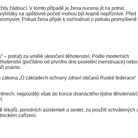
dy žádoucí. V tomto případě je žena nucena jít na potrat.
 vyhlídky na opětovné početí mohou být krajně nepříznivé. Před
 promyslet. Pokud žena přijde k rozhodnutí o potratu promyšleně
s“ – potrat) za umělé ukončení těhotenství. Podle moderních
těhotenství (počítáno od prvního dne poslední menstruace) nebo
áří známo.
ho zákona „O základech ochrany zdraví občanů Ruské federace“
ýdnech, nejpozději však do konce dvanáctého týdne těhotenství
í.
ně lékařů, porodních asistentek a sester, za použití schválených 
nickém zařízení.