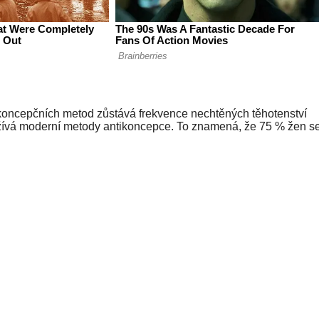
ikoncepčních metod zůstává frekvence nechtěných těhotenství
žívá moderní metody antikoncepce. To znamená, že 75 % žen s