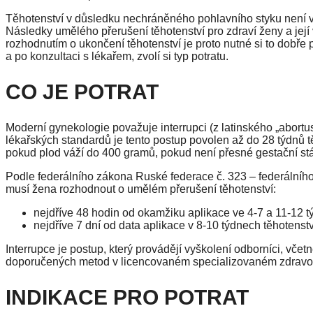
Těhotenství v důsledku nechráněného pohlavního styku není vž
Následky umělého přerušení těhotenství pro zdraví ženy a její
rozhodnutím o ukončení těhotenství je proto nutné si to dobře
a po konzultaci s lékařem, zvolí si typ potratu.
CO JE POTRAT
Moderní gynekologie považuje interrupci (z latinského „abortu
lékařských standardů je tento postup povolen až do 28 týdnů 
pokud plod váží do 400 gramů, pokud není přesné gestační st
Podle federálního zákona Ruské federace č. 323 – federální
musí žena rozhodnout o umělém přerušení těhotenství:
nejdříve 48 hodin od okamžiku aplikace ve 4-7 a 11-12 t
nejdříve 7 dní od data aplikace v 8-10 týdnech těhotenstv
Interrupce je postup, který provádějí vyškolení odborníci, včet
doporučených metod v licencovaném specializovaném zdravot
INDIKACE PRO POTRAT