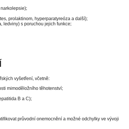
 narkolepsie);
s, prolaktinom, hyperparatyreóza a další);
, ledviny) s poruchou jejich funkce;
Í
řských vyšetření, včetně:
sti mimoděložního těhotenství;
patitida B a C);
entifikovat průvodní onemocnění a možné odchylky ve vývoji