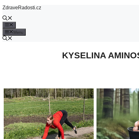
Přeskočit
ZdraveRadosti.cz
na
obsah
Menu
Menu
KYSELINA AMINO