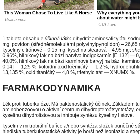
1 tableta obsahuje
účinná látka
dihydrát aminosalicylátu sod
mg, povidon (středněmolekulární polyvinylpyrrolidon) – 26,65 m
kyseliny citrónové – 0,15 mg, kyselina stearová – 4,95 mg;
she
0,96%, hliníkový lak na bázi barviva indigokarmín [E 132] — 0
40,0%, hliníkový lak na bázi karmínové barvy] na bázi karmín
0,14] — 1,25 %, koloidní oxid křemičitý — 1,2 %, hydrogenuhl
13,135 %, oxid titaničitý — 4,8 %, triethylcitrát — XNUMX %.
FARMAKODYNAMIKA
Lék proti tuberkulóze. Má bakteriostatický účinek. Základem t
aminobenzoovou o aktivní centrum dihydropteroátsyntetázy, 
kyselinu dihydrolistovou a inhibuje syntézu kyseliny listové.
kyselin v mikrobiální buňce a/nebo syntéza složek buněčné stě
hlediska tuberkulostatické aktivity je horší než isoniazid a str