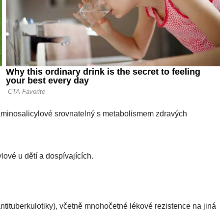
 aminosalicylové srovnatelný s metabolismem zdravých
ové u dětí a dospívajících.
ntituberkulotiky), včetně mnohočetné lékové rezistence na jiná