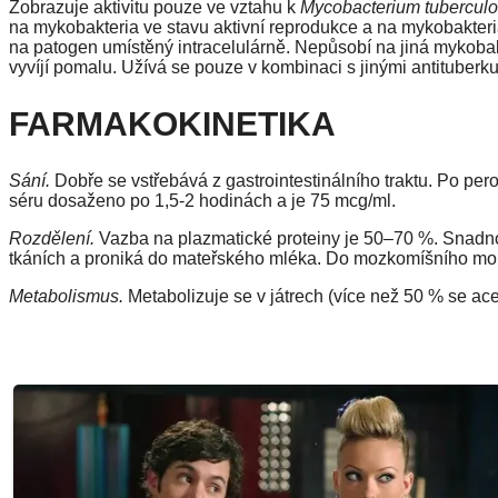
Zobrazuje aktivitu pouze ve vztahu k
Mycobacterium tuberculo
na mykobakteria ve stavu aktivní reprodukce a na mykobakteri
na patogen umístěný intracelulárně. Nepůsobí na jiná mykobakt
vyvíjí pomalu. Užívá se pouze v kombinaci s jinými antituberku
FARMAKOKINETIKA
Sání.
Dobře se vstřebává z gastrointestinálního traktu. Po pe
séru dosaženo po 1,5-2 hodinách a je 75 mcg/ml.
Rozdělení.
Vazba na plazmatické proteiny je 50–70 %. Snadno 
tkáních a proniká do mateřského mléka. Do mozkomíšního mok
Metabolismus.
Metabolizuje se v játrech (více než 50 % se ace