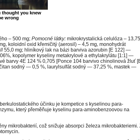
ného – 500 mg;
Pomocné látky:
mikrokrystalická celulóza – 13,7
g, koloidní oxid křemičitý (aerosil) – 4,5 mg, monohydrát
ll
55,0 mg; hliníkový lak na bázi barviva azorubin [E 122] —
,06%, kopolymer kyseliny metakrylové a ethylakrylátu [1:1] —
ové barvy 4E 124 % 0,705 [Ponce 104 barvivo chinolinová žluť [
ičitan sodný — 0,5 %, laurylsulfát sodný — 37,25 %, mastek —
uberkulostatického účinku je kompetice s kyselinou para-
enzymu, který přeměňuje kyselinu para-aminobenzoovou na
ny mikrobakterií, což snižuje absorpci železa mikrobakteriemi.
eptomycin.