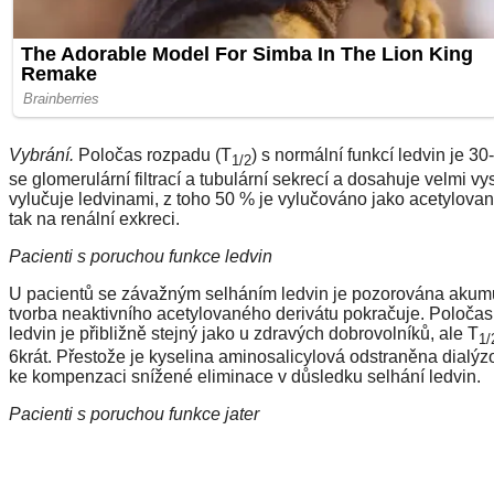
Vybrání.
Poločas rozpadu (T
) s normální funkcí ledvin je 3
1/2
se glomerulární filtrací a tubulární sekrecí a dosahuje velmi 
vylučuje ledvinami, z toho 50 % je vylučováno jako acetylovan
tak na renální exkreci.
Pacienti s poruchou funkce ledvin
U pacientů se závažným selháním ledvin je pozorována akumula
tvorba neaktivního acetylovaného derivátu pokračuje. Poloča
ledvin je přibližně stejný jako u zdravých dobrovolníků, ale T
1/
6krát. Přestože je kyselina aminosalicylová odstraněna dialý
ke kompenzaci snížené eliminace v důsledku selhání ledvin.
Pacienti s poruchou funkce jater