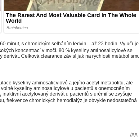
0-60 minut, s chronickým selháním ledvin – až 23 hodin. Vylučuje
vysokých koncentrací v moči. 80 % kyseliny aminosalicylové se
ý derivát. Celková clearance závisí jak na rychlosti metabolismu
ce kyseliny aminosalicylové a jejího acetyl metabolitu, ale
s volné kyseliny aminosalicylové u pacientů s onemocněním
inaktivní acetylovaný derivát u pacientů s urémií se zvyšuje
2
zou, frekvence chronických hemodialýz je obvykle nedostatečná