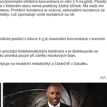
sis
(minimální inhibiční koncentrace
in vitro
1-5 mcg/ml). Působí
a v klidovém stavu nemá prakticky žádný účinek. Má malý vliv
eria. Primární rezistence je vzácná, sekundární rezistence se
lotiky, což zpomaluje vznik rezistence na ně.
rorálním podání v dávce 4 g je maximální koncentrace v krevním
prochází histohematickými bariérami a je distribuován ve
u proniká pouze při zánětu mozkových blan.
tyluje na neaktivní metabolity) a částečně v žaludku.