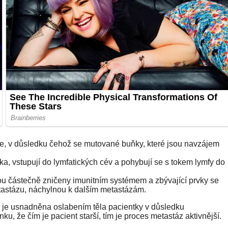
e, v důsledku čehož se mutované buňky, které jsou navzájem
a, vstupují do lymfatických cév a pohybují se s tokem lymfy do
sou částečně zničeny imunitním systémem a zbývající prvky se
metastázu, náchylnou k dalším metastázám.
 je usnadněna oslabením těla pacientky v důsledku
ku, že čím je pacient starší, tím je proces metastáz aktivnější.