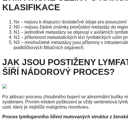
KLASIFIKACE
Nx – nejsou k dispozici dostatečné údaje pro posouzení
N0 – nejsou žádné známky prorůstání metastáz do regioná
N1 – jednotlivé metastázy se objevují v axilárních lymfa
N2 – přítomnost metastatických lézí lymfatických uzlin 
N3 – mnohočetné metastázy jsou přítomny v intrasternální
podklíčkových filtračních orgánech.
JAK JSOU POSTIŽENY LYMFAT
ŠÍŘÍ NÁDOROVÝ PROCES?
Po aktivaci procesu zhoubného bujení se abnormální buňky mat
systémem. Prvním místem poškození je vždy sentinelová lymfat
uzel, který je nejblíže malignímu novotvaru.
Proces lymfogenního šíření mutovaných struktur z žensk