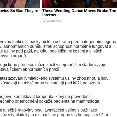
riérovou funkci, tj. poskytují tělu ochranu před patogenními agens
ví abnormálních buněk, ztratí schopnost normálně fungovat a
 uzliny pod paží, na krku, pod klíčními kostmi a v jejich
érových orgánů.
logického procesu, může začít v nejranějším stadiu vývoje,
stávají cílem abnormálních prvků.
tastázování lymfatického systému uzliny zhoustnou a jsou
 zůstávají na místě nebo se kutálejí pod kůží, natažená
ejprve kontaktovat terapeuta, který po provedení
bezpečného onemocnění odkáže pacienta na mammologa.
e a léčbě rakoviny prsu. Lymfatické uzliny slouží jako
stáz v lymfatických uzlinách se prognóza zhoršuje, což činí