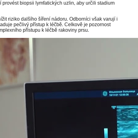
provést biopsii lymfatických uzlin, aby určili stadium
 riziko dalšího šíření nádoru. Odborníci však varují i ​​
duje pečlivý přístup k léčbě. Celkově je pozornost
mplexního přístupu k léčbě rakoviny prsu.