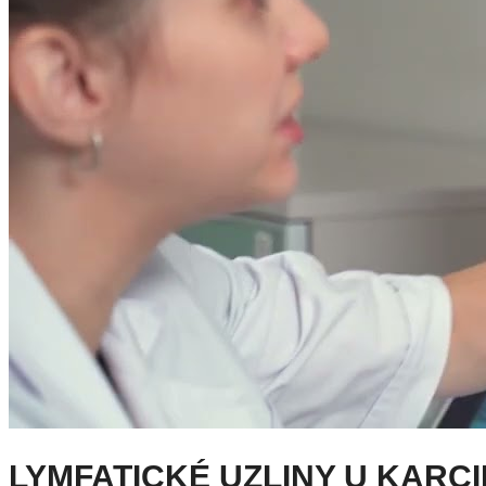
LYMFATICKÉ UZLINY U KARC