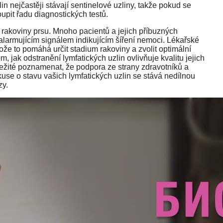
in nejčastěji stávají sentinelové uzliny, takže pokud se
oupit řadu diagnostických testů.
bě rakoviny prsu. Mnoho pacientů a jejich příbuzných
larmujícím signálem indikujícím šíření nemoci. Lékařské
tože to pomáhá určit stadium rakoviny a zvolit optimální
om, jak odstranění lymfatických uzlin ovlivňuje kvalitu jejich
ležité poznamenat, že podpora ze strany zdravotníků a
use o stavu vašich lymfatických uzlin se stává nedílnou
zy.