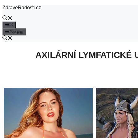
Přeskočit
ZdraveRadosti.cz
na
obsah
Menu
Menu
AXILÁRNÍ LYMFATICKÉ 