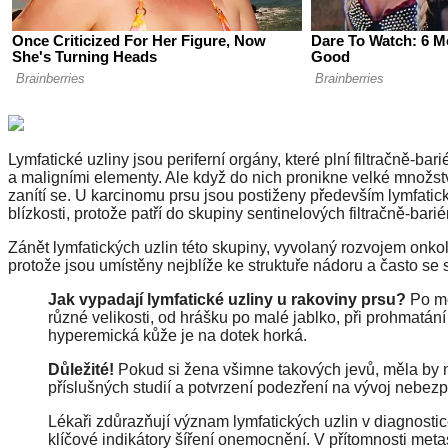
Lymfatické uzliny jsou periferní orgány, které plní filtračně-ba
a maligními elementy. Ale když do nich pronikne velké množst
zanítí se. U karcinomu prsu jsou postiženy především lymfatické
blízkosti, protože patří do skupiny sentinelových filtračně-bari
Zánět lymfatických uzlin této skupiny, vyvolaný rozvojem onko
protože jsou umístěny nejblíže ke struktuře nádoru a často se 
Jak vypadají lymfatické uzliny u rakoviny prsu?
Po me
různé velikosti, od hrášku po malé jablko, při prohmatání
hyperemická kůže je na dotek horká.
Důležité!
Pokud si žena všimne takových jevů, měla by n
příslušných studií a potvrzení podezření na vývoj ne
Lékaři zdůrazňují význam lymfatických uzlin v diagnostic
klíčové indikátory šíření onemocnění. V přítomnosti meta