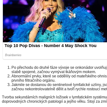
Po přechodu do druhé fáze vývoje se onkonádor uvolňuj
slabě spojené, začnou vymývat tkáňovým mokem.
Abnormální prvky, které se oddělily od mateřského ohnisk
prvního filtračního orgánu.
Jakmile se dostanou do sentinelové lymfatické uzliny, j
začnou nekontrolovatelně dělit a tvoří rychle rostoucí 
Tvorba sekundárních maligních ložisek v lymfatickém systému
doprovodných chronických patologií a jejího věku. Stojí za zmín