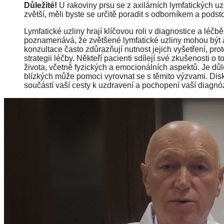
Důležité!
U rakoviny prsu se z axilárních lymfatických uzl
zvětší, měli byste se určitě poradit s odborníkem a podst
Lymfatické uzliny hrají klíčovou roli v diagnostice a léč
poznamenává, že zvětšené lymfatické uzliny mohou být a
konzultace často zdůrazňují nutnost jejich vyšetření, pro
strategii léčby. Někteří pacienti sdílejí své zkušenosti o t
života, včetně fyzických a emocionálních aspektů. Je dů
blízkých může pomoci vyrovnat se s těmito výzvami. Disk
součástí vaší cesty k uzdravení a pochopení vaší diagnó