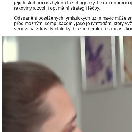
jejich studium nezbytnou fází diagnózy. Lékaři doporučují 
rakoviny a zvolili optimální strategii léčby.
Odstranění postižených lymfatických uzlin navíc může snížit
před možnými komplikacemi, jako je lymfedém, který vyža
věnovaná zdraví lymfatických uzlin nedílnou součástí ko