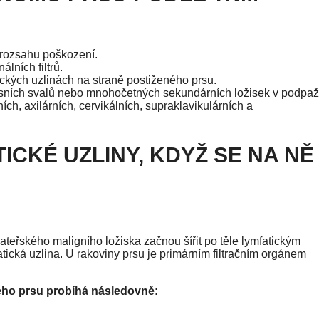
 rozsahu poškození.
lních filtrů.
tických uzlinách na straně postiženého prsu.
prsních svalů nebo mnohočetných sekundárních ložisek v podpaž
ch, axilárních, cervikálních, supraklavikulárních a
ICKÉ UZLINY, KDYŽ SE NA NĚ
eřského maligního ložiska začnou šířit po těle lymfatickým
ická uzlina. U rakoviny prsu je primárním filtračním orgánem
ého prsu probíhá následovně: