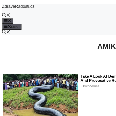
Přeskočit
ZdraveRadosti.cz
na
obsah
Menu
Menu
AMIK