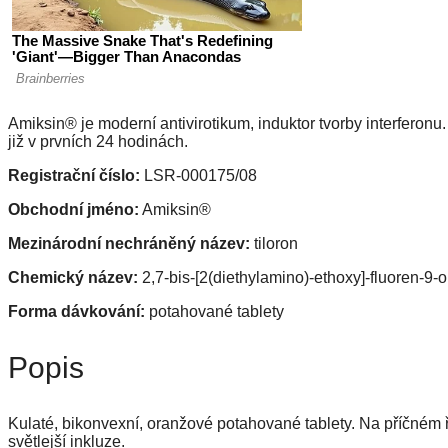
Amiksin® je moderní antivirotikum, induktor tvorby interferonu
již v prvních 24 hodinách.
Registrační číslo:
LSR-000175/08
Obchodní jméno:
Amiksin®
Mezinárodní nechráněný název:
tiloron
Chemický název:
2,7-bis-[2(diethylamino)-ethoxy]-fluoren-9-
Forma dávkování:
potahované tablety
Popis
Kulaté, bikonvexní, oranžové potahované tablety. Na příčném 
světlejší inkluze.