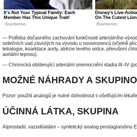
— Potřeba dočasného zachování funkčnosti arteriálního vývod
srdečních vad závislých na vývodu u novorozenců (včetně plicní 
tetralogie, koarktace aorty, atrézie levého srdce, přerušení ch
aortální tepnou).
— Chronická obliterující arteriální onemocnění stadia III–IV (p
MOŽNÉ NÁHRADY A SKUPIN
Pozor: použití analogů je nutné dohodnout s ošetřujícím lékař
ÚČINNÁ LÁTKA, SKUPINA
Alprostadil, vazodilatátor – syntetický analog prostaglandinu 