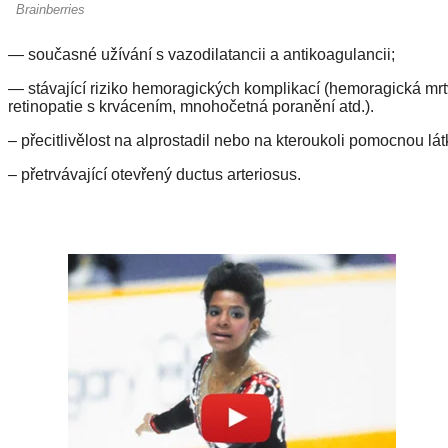
— současné užívání s vazodilatancii a antikoagulancii;
— stávající riziko hemoragických komplikací (hemoragická mrtv
retinopatie s krvácením, mnohočetná poranění atd.).
– přecitlivělost na alprostadil nebo na kteroukoli pomocnou lát
– přetrvávající otevřený ductus arteriosus.