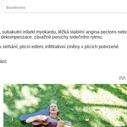
subakutní infarkt myokardu, těžká stabilní angina pectoris neb
diu dekompenzace, závažné poruchy srdečního rytmu;
lhání; plicní edém; infiltrativní změny v plicích potvrzené
ání;