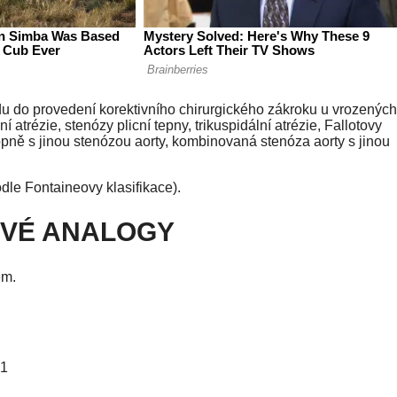
u do provedení korektivního chirurgického zákroku u vrozených
atrézie, stenózy plicní tepny, trikuspidální atrézie, Fallotovy
lopně s jinou stenózou aorty, kombinovaná stenóza aorty s jinou
odle Fontaineovy klasifikace).
OVÉ ANALOGY
em.
E1