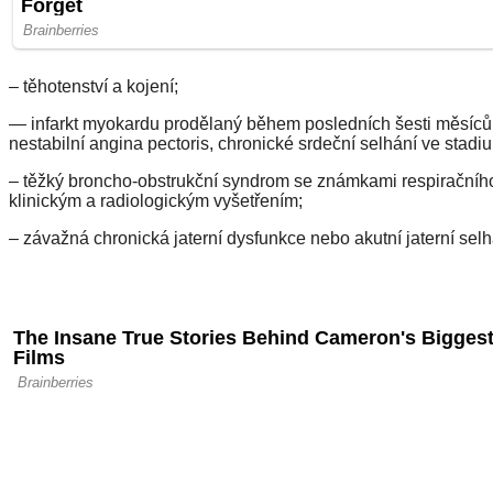
– těhotenství a kojení;
— infarkt myokardu prodělaný během posledních šesti měsíců, 
nestabilní angina pectoris, chronické srdeční selhání ve sta
– těžký broncho-obstrukční syndrom se známkami respiračního se
klinickým a radiologickým vyšetřením;
– závažná chronická jaterní dysfunkce nebo akutní jaterní selh