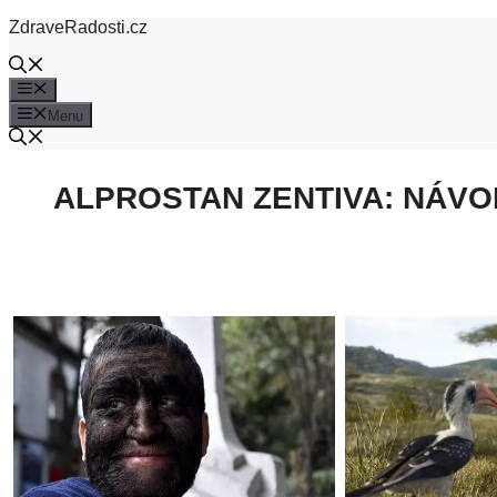
Přeskočit
ZdraveRadosti.cz
na
obsah
Menu
Menu
ALPROSTAN ZENTIVA: NÁVO