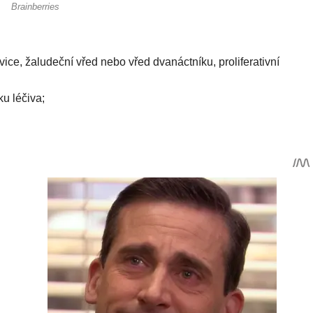
ice, žaludeční vřed nebo vřed dvanáctníku, proliferativní
ku léčiva;