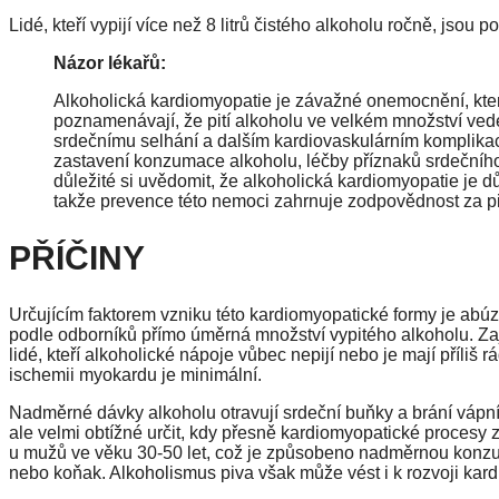
Lidé, kteří vypijí více než 8 litrů čistého alkoholu ročně, jso
Názor lékařů:
Alkoholická kardiomyopatie je závažné onemocnění, které
poznamenávají, že pití alkoholu ve velkém množství ved
srdečnímu selhání a dalším kardiovaskulárním komplikac
zastavení konzumace alkoholu, léčby příznaků srdečního
důležité si uvědomit, že alkoholická kardiomyopatie j
takže prevence této nemoci zahrnuje zodpovědnost za pit
PŘÍČINY
Určujícím faktorem vzniku této kardiomyopatické formy je ab
podle odborníků přímo úměrná množství vypitého alkoholu. Zaj
lidé, kteří alkoholické nápoje vůbec nepijí nebo je mají příliš
ischemii myokardu je minimální.
Nadměrné dávky alkoholu otravují srdeční buňky a brání váp
ale velmi obtížné určit, kdy přesně kardiomyopatické procesy z
u mužů ve věku 30-50 let, což je způsobeno nadměrnou konzum
nebo koňak. Alkoholismus piva však může vést i k rozvoji kar