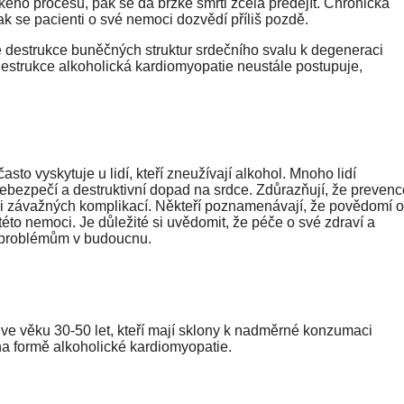
o procesu, pak se dá brzké smrti zcela předejít. Chronická
ak se pacienti o své nemoci dozvědí příliš pozdě.
 destrukce buněčných struktur srdečního svalu k degeneraci
destrukce alkoholická kardiomyopatie neustále postupuje,
to vyskytuje u lidí, kteří zneužívají alkohol. Mnoho lidí
nebezpečí a destruktivní dopad na srdce. Zdůrazňují, že prevenc
voji závažných komplikací. Někteří poznamenávají, že povědomí o
éto nemoci. Je důležité si uvědomit, že péče o své zdraví a
 problémům v budoucnu.
 ve věku 30-50 let, kteří mají sklony k nadměrné konzumaci
 na formě alkoholické kardiomyopatie.