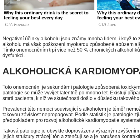
Negativní účinky alkoholu jsou známy mnoha lidem, i když to 
alkoholu má však poškození myokardu způsobené abúzem alkoh
Tímto onemocněním trpí více než 50 % chronických alkoholiků a
dysfunkci.
ALKOHOLICKÁ KARDIOMYOP
Toto onemocnění je sekundární patologie způsobená toxickým
patologie se může vyvíjet latentně po mnoho let. Existují pří
smrti pacienta, k níž ve skutečnosti došlo v důsledku takové
Prevalenci této nemoci související s alkoholem je téměř nemožn
takovou závislost nepropagovat. Podle statistik je patologie z
předpokladem pro rozvoj alkoholické kardiomyopatie systemati
Taková patologie je obvykle doprovázena výrazným zvýšením 
jejich struktury ztrácejí tón a ztenčují se a je narušena kontrakt