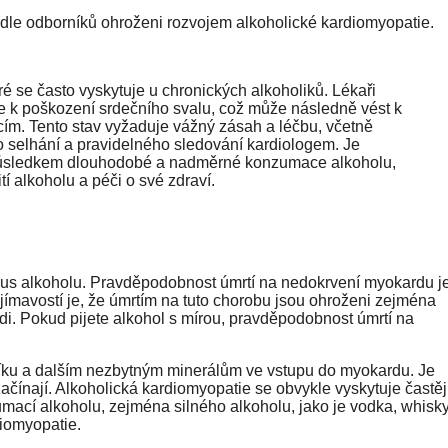
u podle odborníků ohroženi rozvojem alkoholické kardiomyopatie.
 se často vyskytuje u chronických alkoholiků. Lékaři
e k poškození srdečního svalu, což může následně vést k
ím. Tento stav vyžaduje vážný zásah a léčbu, včetně
 selhání a pravidelného sledování kardiologem. Je
e důsledkem dlouhodobé a nadměrné konzumace alkoholu,
í alkoholu a péči o své zdraví.
úzus alkoholu. Pravděpodobnost úmrtí na nedokrvení myokardu j
ímavostí je, že úmrtím na tuto chorobu jsou ohroženi zejména
 rádi. Pokud pijete alkohol s mírou, pravděpodobnost úmrtí na
níku a dalším nezbytným minerálům ve vstupu do myokardu. Je
ačínají. Alkoholická kardiomyopatie se obvykle vyskytuje častěj
ací alkoholu, zejména silného alkoholu, jako je vodka, whisk
diomyopatie.