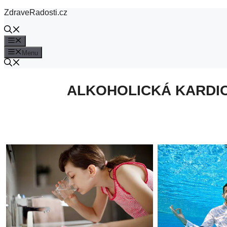
Přeskočit
ZdraveRadosti.cz
na
obsah
Menu
Menu
ALKOHOLICKÁ KARDIO