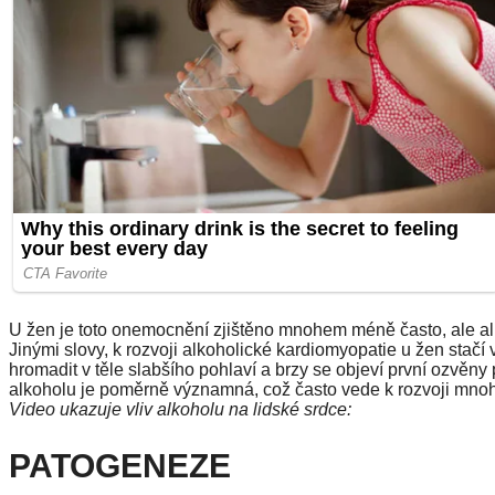
U žen je toto onemocnění zjištěno mnohem méně často, ale alk
Jinými slovy, k rozvoji alkoholické kardiomyopatie u žen stačí
hromadit v těle slabšího pohlaví a brzy se objeví první ozvěny 
alkoholu je poměrně významná, což často vede k rozvoji mnoh
Video ukazuje vliv alkoholu na lidské srdce:
PATOGENEZE