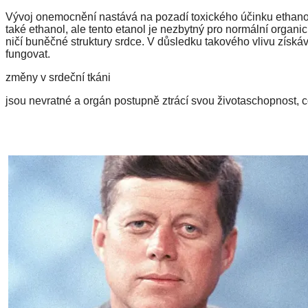
Vývoj onemocnění nastává na pozadí toxického účinku ethano
také ethanol, ale tento etanol je nezbytný pro normální organi
ničí buněčné struktury srdce. V důsledku takového vlivu získá
fungovat.
změny v srdeční tkáni
jsou nevratné a orgán postupně ztrácí svou životaschopnost, 