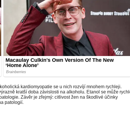
oholická kardiomyopatie se u nich rozvíjí mnohem rychleji.
 výrazně kratší doba závislosti na alkoholu. Etanol se může rych
patologie. Závěr je zřejmý: citlivost žen na škodlivé účinky
a patologií.