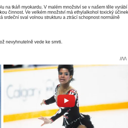
lu na tkáň myokardu. V malém množství se v našem těle vyrábí
ckou činnost. Ve velkém množství má ethylalkohol toxický účinek
vá srdeční sval volnou strukturu a ztrácí schopnost normálně
což nevyhnutelně vede ke smrti.