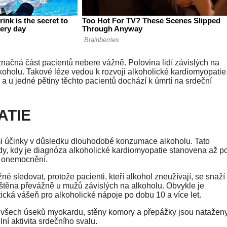
značná část pacientů nebere vážně. Polovina lidí závislých na
olu. Takové léze vedou k rozvoji alkoholické kardiomyopatie
 u jedné pětiny těchto pacientů dochází k úmrtí na srdeční
ATIE
i účinky v důsledku dlouhodobé konzumace alkoholu. Tato
pady, kdy je diagnóza alkoholické kardiomyopatie stanovena až p
ho onemocnění.
é sledovat, protože pacienti, kteří alkohol zneužívají, se snaží
jištěna převážně u mužů závislých na alkoholu. Obvykle je
cká vášeň pro alkoholické nápoje po dobu 10 a více let.
všech úseků myokardu, stěny komory a přepážky jsou nataženy
ilní aktivita srdečního svalu.