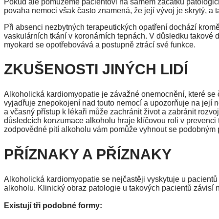
Pokud ale pomůžeme pacientovi na samém začátku patologickéh
povaha nemoci však často znamená, že její vývoj je skrytý, a t
Při absenci nezbytných terapeutických opatření dochází kromě
vaskulárních tkání v koronárních tepnách. V důsledku takové 
myokard se opotřebovává a postupně ztrácí své funkce.
ZKUŠENOSTI JINÝCH LIDÍ
Alkoholická kardiomyopatie je závažné onemocnění, které se čas
vyjadřuje znepokojení nad touto nemocí a upozorňuje na její 
a včasný přístup k lékaři může zachránit život a zabránit roz
důsledcích konzumace alkoholu hraje klíčovou roli v prevenci t
zodpovědné pití alkoholu vám pomůže vyhnout se podobným
PŘÍZNAKY A PŘÍZNAKY
Alkoholická kardiomyopatie se nejčastěji vyskytuje u pacientů
alkoholu. Klinický obraz patologie u takových pacientů závisí
Existují tři podobné formy: