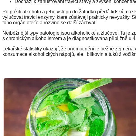
Dochází k zahušťování trávicí šťávy a zvýšení koncentrac
Po požití alkoholu a jeho vstupu do žaludku předá lidský mozek
vylučovat trávicí enzymy, které zůstávají prakticky nevyužity. S
toho orgán oteče a rozvine se další záchvat.
Nejběžnější typy patologie jsou alkoholické a žlučové. Ta je 
s chronickým alkoholismem a je diagnostikována přibližně u 
Lékařské statistiky ukazují, že onemocnění je běžné zejmén
konzumace alkoholických nápojů, ale i bílkovin a tuků živoči