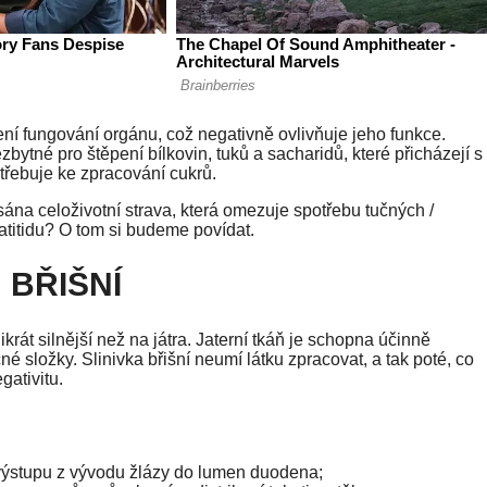
ení fungování orgánu, což negativně ovlivňuje jeho funkce.
bytné pro štěpení bílkovin, tuků a sacharidů, které přicházejí s
otřebuje ke zpracování cukrů.
sána celoživotní strava, která omezuje spotřebu tučných /
atitidu? O tom si budeme povídat.
 BŘIŠNÍ
krát silnější než na játra. Jaterní tkáň je schopna účinně
né složky. Slinivka břišní neumí látku zpracovat, a tak poté, co
gativitu.
výstupu z vývodu žlázy do lumen duodena;