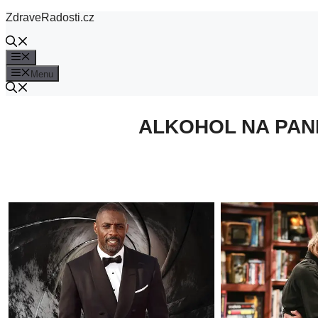
Přeskočit
ZdraveRadosti.cz
na
obsah
Menu
Menu
ALKOHOL NA PANK