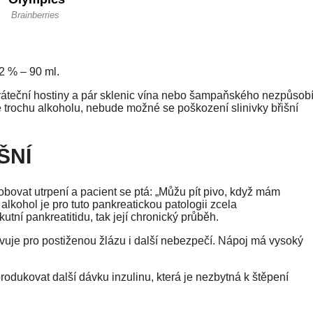
2 % – 90 ml.
teční hostiny a pár sklenic vína nebo šampaňského nezpůsob
e trochu alkoholu, nebude možné se poškození slinivky břišní
ŠNÍ
bovat utrpení a pacient se ptá: „Můžu pít pivo, když mám
alkohol je pro tuto pankreatickou patologii zcela
tní pankreatitidu, tak její chronický průběh.
avuje pro postiženou žlázu i další nebezpečí. Nápoj má vysoký
produkovat další dávku inzulinu, která je nezbytná k štěpení