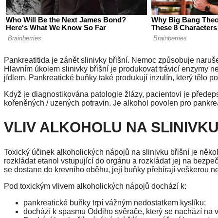
Pankreatitida je zánět slinivky břišní. Nemoc způsobuje naruš
Hlavním úkolem slinivky břišní je produkovat trávicí enzymy nez
jídlem. Pankreatické buňky také produkují inzulín, který tělo p
Když je diagnostikována patologie žlázy, pacientovi je předep
kořeněných / uzených potravin. Je alkohol povolen pro pankre
VLIV ALKOHOLU NA SLINIVKU
Toxický účinek alkoholických nápojů na slinivku břišní je několi
rozkládat etanol vstupující do orgánu a rozkládat jej na bezpeč
se dostane do krevního oběhu, její buňky přebírají veškerou ne
Pod toxickým vlivem alkoholických nápojů dochází k:
pankreatické buňky trpí vážným nedostatkem kyslíku;
dochází k spasmu Oddiho svěrače, který se nachází na 