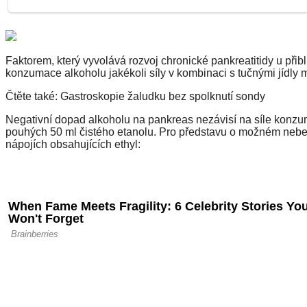
Faktorem, který vyvolává rozvoj chronické pankreatitidy u př
konzumace alkoholu jakékoli síly v kombinaci s tučnými jídly m
Čtěte také: Gastroskopie žaludku bez spolknutí sondy
Negativní dopad alkoholu na pankreas nezávisí na síle konzu
pouhých 50 ml čistého etanolu. Pro představu o možném nebez
nápojích obsahujících ethyl: