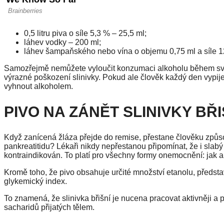
0,5 litru piva o síle 5,3 % – 25,5 ml;
láhev vodky – 200 ml;
láhev šampaňského nebo vína o objemu 0,75 ml a síle 1
Samozřejmě nemůžete vyloučit konzumaci alkoholu během svá
výrazné poškození slinivky. Pokud ale člověk každý den vypij
vyhnout alkoholem.
PIVO NA ZÁNĚT SLINIVKY BŘI
Když zanícená žláza přejde do remise, přestane člověku způso
pankreatitidu? Lékaři nikdy nepřestanou připomínat, že i slabý 
kontraindikován. To platí pro všechny formy onemocnění: jak aku
Kromě toho, že pivo obsahuje určité množství etanolu, předst
glykemický index.
To znamená, že slinivka břišní je nucena pracovat aktivněji a 
sacharidů přijatých tělem.