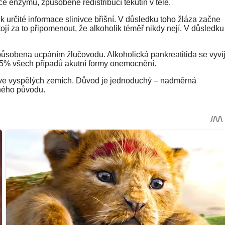
e enzymů, způsobené redistribucí tekutin v těle.
 určité informace slinivce břišní. V důsledku toho žláza začne
tojí za to připomenout, že alkoholik téměř nikdy nejí. V důsledku
způsobena ucpáním žlučovodu. Alkoholická pankreatitida se vyvíj
45% všech případů akutní formy onemocnění.
a ve vyspělých zemích. Důvod je jednoduchý – nadměrná
šného původu.