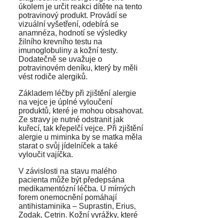
úkolem je určit reakci dítěte na tento
potravinový produkt. Provádí se
vizuální vyšetření, odebírá se
anamnéza, hodnotí se výsledky
žilního krevního testu na
imunoglobuliny a kožní testy.
Dodatečně se uvažuje o
potravinovém deníku, který by měli
vést rodiče alergiků.
Základem léčby při zjištění alergie
na vejce je úplné vyloučení
produktů, které je mohou obsahovat.
Ze stravy je nutné odstranit jak
kuřecí, tak křepelčí vejce. Při zjištění
alergie u miminka by se matka měla
starat o svůj jídelníček a také
vyloučit vajíčka.
V závislosti na stavu malého
pacienta může být předepsána
medikamentózní léčba. U mírných
forem onemocnění pomáhají
antihistaminika – Suprastin, Erius,
Zodak, Cetrin. Kožní vyrážky, které