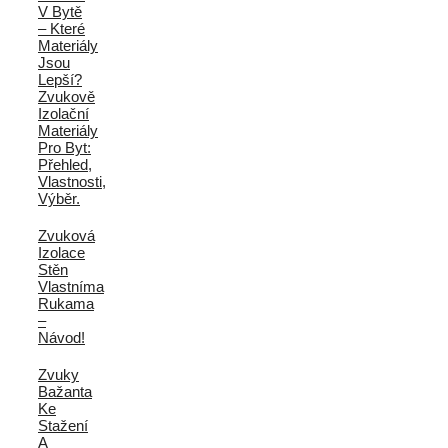
V Bytě
– Které
Materiály
Jsou
Lepší?
Zvukově
Izolační
Materiály
Pro Byt:
Přehled,
Vlastnosti,
Výběr.
Zvuková
Izolace
Stěn
Vlastníma
Rukama
–
Návod!
Zvuky
Bažanta
Ke
Stažení
A