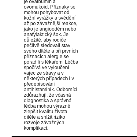
je ovalbumin a
ovomukoid. Příznaky se
mohou pohybovat od
kožní vyrážky a svědění
až po závažnější reakce,
jako je angioedém nebo
anafylaktický šok. Je
důležité, aby rodiče
pečlivě sledovali stav
svého dítěte a při prvních
příznacích alergie se
poradili s lékařem. Léčba
spočívá ve vyloučení
vajec ze stravy a v
některých případech i v
předepisování
antihistaminik. Odborníci
zdůrazňují, že včasná
diagnostika a správná
léčba mohou výrazně
zlepšit kvalitu života
dítěte a snížit riziko
rozvoje závažných
komplikací.