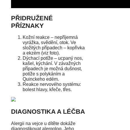
PŘIDRUŽENÉ
PŘÍZNAKY
Kožní reakce – nepříjemná
vyrážka, svědění, otok. Ve
složitých případech – kopřivka
a ekzém (viz foto).
Dýchací potíže – ucpaný nos,
kašel, kýchání. V závažných
případech je možná dušnost,
potíže s polykáním a
Quinckeho edém.
Reakce nervového systému:
bolest hlavy, křeče, třes.
DIAGNOSTIKA A LÉČBA
Alergii na vejce u dítěte dokáže
diagnostikovat alergolog. Jeho