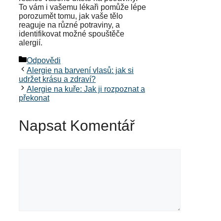
To vám i vašemu lékaři pomůže lépe
porozumět tomu, jak vaše tělo
reaguje na různé potraviny, a
identifikovat možné spouštěče
alergií.
Rubriky
Odpovědi
Alergie na barvení vlasů: jak si
udržet krásu a zdraví?
Alergie na kuře: Jak ji rozpoznat a
překonat
Napsat Komentář
Komentář