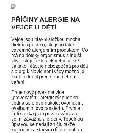
PŘÍČINY ALERGIE NA
VEJCE U DĚTÍ
Vejce jsou hlavní složkou mnoha
dietních pokrmů, ale jsou také
extrémně alergenním produktem. Co
má na dětský organismus silnější
vliv – slepičí žloutek nebo bílek?
Jakákoli část je nebezpečná pro děti
s alergií. Navíc není vždy možné je
zcela oddělit před nebo během
vaření.
Proteinový prvek má více
„provokatérů“ alergických reakcí.
Jedná se o ovomukoid, ovomucin,
ovalbumin, ovotransferin. První a
třetí složka jsou považovány za
velmi závažné alergeny. Tepelnou
úpravou se nedají zničit, takže
kojencům a starším dětem mohou