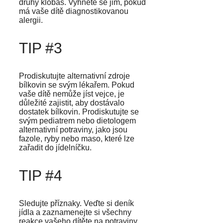
druhy klobás. Vyhněte se jim, pokud
má vaše dítě diagnostikovanou
alergii.
TIP #3
Prodiskutujte alternativní zdroje
bílkovin se svým lékařem. Pokud
vaše dítě nemůže jíst vejce, je
důležité zajistit, aby dostávalo
dostatek bílkovin. Prodiskutujte se
svým pediatrem nebo dietologem
alternativní potraviny, jako jsou
fazole, ryby nebo maso, které lze
zařadit do jídelníčku.
TIP #4
Sledujte příznaky. Veďte si deník
jídla a zaznamenejte si všechny
reakce vašeho dítěte na potraviny.