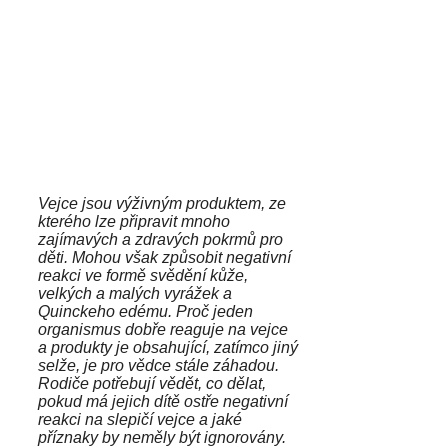
Vejce jsou výživným produktem, ze
kterého lze připravit mnoho
zajímavých a zdravých pokrmů pro
děti. Mohou však způsobit negativní
reakci ve formě svědění kůže,
velkých a malých vyrážek a
Quinckeho edému. Proč jeden
organismus dobře reaguje na vejce
a produkty je obsahující, zatímco jiný
selže, je pro vědce stále záhadou.
Rodiče potřebují vědět, co dělat,
pokud má jejich dítě ostře negativní
reakci na slepičí vejce a jaké
příznaky by neměly být ignorovány.