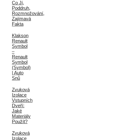
Co Jí,
Poddruh,
Rozmnožování,
Zajímavá
Fakta
Klakson
Renault
Symbol
–
Renault
Symbol
(Symbol)
| Auto
Snů
Zvuková
Izolace
Vstupních
Dveří:
Jaké
Materiály
Použít?
Zvuková
Izolace