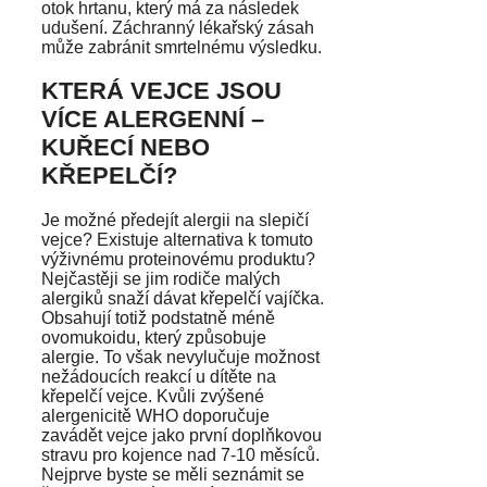
otok hrtanu, který má za následek
udušení. Záchranný lékařský zásah
může zabránit smrtelnému výsledku.
KTERÁ VEJCE JSOU
VÍCE ALERGENNÍ –
KUŘECÍ NEBO
KŘEPELČÍ?
Je možné předejít alergii na slepičí
vejce? Existuje alternativa k tomuto
výživnému proteinovému produktu?
Nejčastěji se jim rodiče malých
alergiků snaží dávat křepelčí vajíčka.
Obsahují totiž podstatně méně
ovomukoidu, který způsobuje
alergie. To však nevylučuje možnost
nežádoucích reakcí u dítěte na
křepelčí vejce. Kvůli zvýšené
alergenicitě WHO doporučuje
zavádět vejce jako první doplňkovou
stravu pro kojence nad 7-10 měsíců.
Nejprve byste se měli seznámit se