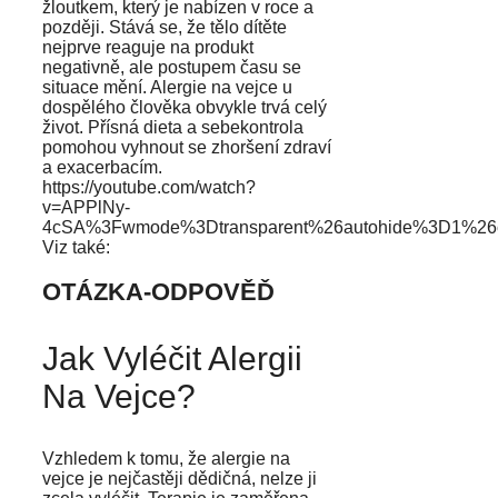
žloutkem, který je nabízen v roce a
později. Stává se, že tělo dítěte
nejprve reaguje na produkt
negativně, ale postupem času se
situace mění. Alergie na vejce u
dospělého člověka obvykle trvá celý
život. Přísná dieta a sebekontrola
pomohou vyhnout se zhoršení zdraví
a exacerbacím.
https://youtube.com/watch?
v=APPlNy-
4cSA%3Fwmode%3Dtransparent%26autohide%3D1%26
Viz také:
OTÁZKA-ODPOVĚĎ
Jak Vyléčit Alergii
Na Vejce?
Vzhledem k tomu, že alergie na
vejce je nejčastěji dědičná, nelze ji