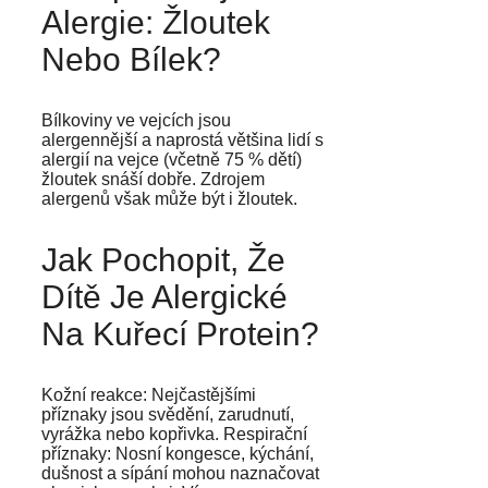
Alergie: Žloutek
Nebo Bílek?
Bílkoviny ve vejcích jsou
alergennější a naprostá většina lidí s
alergií na vejce (včetně 75 % dětí)
žloutek snáší dobře. Zdrojem
alergenů však může být i žloutek.
Jak Pochopit, Že
Dítě Je Alergické
Na Kuřecí Protein?
Kožní reakce: Nejčastějšími
příznaky jsou svědění, zarudnutí,
vyrážka nebo kopřivka. Respirační
příznaky: Nosní kongesce, kýchání,
dušnost a sípání mohou naznačovat