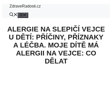
Přeskočit
ZdraveRadosti.cz
na
obsah
Menu
ALERGIE NA SLEPIČÍ VEJCE
U DĚTÍ: PŘÍČINY, PŘÍZNAKY
A LÉČBA. MOJE DÍTĚ MÁ
ALERGII NA VEJCE: CO
DĚLAT