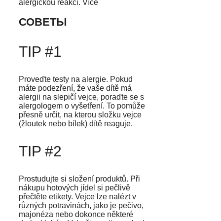
alergickou reakci. Více
СОВЕТЫ
TIP #1
Proveďte testy na alergie. Pokud
máte podezření, že vaše dítě má
alergii na slepičí vejce, poraďte se s
alergologem o vyšetření. To pomůže
přesně určit, na kterou složku vejce
(žloutek nebo bílek) dítě reaguje.
TIP #2
Prostudujte si složení produktů. Při
nákupu hotových jídel si pečlivě
přečtěte etikety. Vejce lze nalézt v
různých potravinách, jako je pečivo,
majonéza nebo dokonce některé