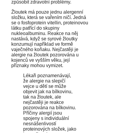
způsobit zdravotní problémy.
Žloutek má pouze jednu alergenní
složku, která se vařením ničí. Jedná
se o fosfoprotein vitellin, proteinovou
látku patřící do skupiny
nukleoalbuminu. Reakce na něj
nastává, když se syrové žloutky
konzumují například ve formě
vaječného koňaku. Nejčastěji je
alergie na žloutek pozorována u
kojenců ve vyšším věku, její
příznaky mohou vymizet.
Lékaři poznamenávají,
že alergie na slepičí
vejce u dětí se může
objevit jak na bílkovinu,
tak na žloutek, ale
nejčastěji je reakce
pozorována na bílkovinu.
Příčiny alergií jsou
spojeny s individuální
nesnášenlivostí
proteinových složek, jako