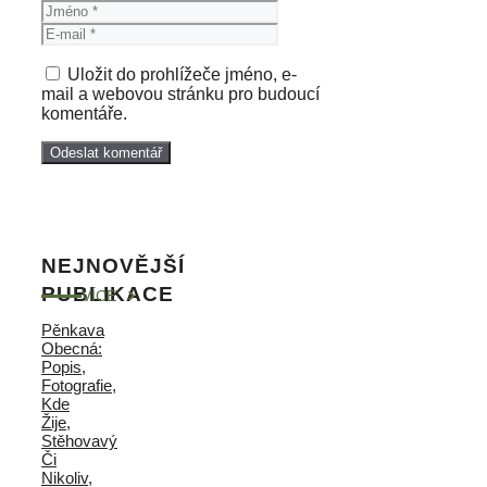
Jméno
E-
mail
Uložit do prohlížeče jméno, e-
mail a webovou stránku pro budoucí
komentáře.
NEJNOVĚJŠÍ
PUBLIKACE
VÍCE
Pěnkava
Obecná:
Popis,
Fotografie,
Kde
Žije,
Stěhovavý
Či
Nikoliv,