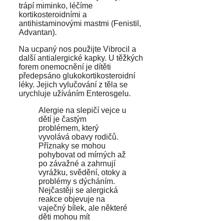
trápí miminko, léčíme
kortikosteroidními a
antihistaminovými mastmi (Fenistil,
Advantan).
Na ucpaný nos použijte Vibrocil a
další antialergické kapky. U těžkých
forem onemocnění je dítěti
předepsáno glukokortikosteroidní
léky. Jejich vylučování z těla se
urychluje užíváním Enterosgelu.
Alergie na slepičí vejce u
dětí je častým
problémem, který
vyvolává obavy rodičů.
Příznaky se mohou
pohybovat od mírných až
po závažné a zahrnují
vyrážku, svědění, otoky a
problémy s dýcháním.
Nejčastěji se alergická
reakce objevuje na
vaječný bílek, ale některé
děti mohou mít