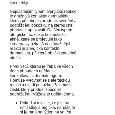
kosmetiky.
Nejčastějším typem alergické reakce
je dráždivá kontaktní dermatitida,
která způsobuje zarudnutí, svědění a
podráždění pokožky, na kterou jste
přípravek aplikovali. Dalším typem
alergické reakce je kosmetické
akné, které se projevuje jako
červená vyrážka. A nejzávažnější
reakcí je alergická kontaktní
dermatitida, při které obličej znatelně
oteče.
První věcí, kterou je třeba ve všech
třech případech udělat, je
konzultovat s dermatologem.
Pomůže vyrovnat se s alergickou
reakcí a uklidí pokožku. Pak musíte
zjistit, který produkt způsobil
podráždění. Můžete to udělat doma.
Pokud si myslíte, že jste na
oční stíny alergická, nanášejte
si je ráno na týden na vnitřní