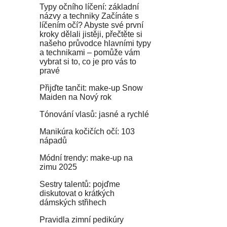
Typy očního líčení: základní
názvy a techniky Začínáte s
líčením očí? Abyste své první
kroky dělali jistěji, přečtěte si
našeho průvodce hlavními typy
a technikami – pomůže vám
vybrat si to, co je pro vás to
pravé
Přijďte tančit: make-up Snow
Maiden na Nový rok
Tónování vlasů: jasné a rychlé
Manikúra kočičích očí: 103
nápadů
Módní trendy: make-up na
zimu 2025
Sestry talentů: pojďme
diskutovat o krátkých
dámských střihech
Pravidla zimní pedikúry