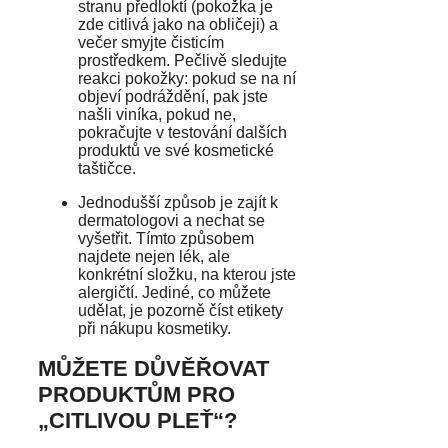
stranu předloktí (pokožka je
zde citlivá jako na obličeji) a
večer smyjte čisticím
prostředkem. Pečlivě sledujte
reakci pokožky: pokud se na ní
objeví podráždění, pak jste
našli viníka, pokud ne,
pokračujte v testování dalších
produktů ve své kosmetické
taštičce.
Jednodušší způsob je zajít k
dermatologovi a nechat se
vyšetřit. Tímto způsobem
najdete nejen lék, ale
konkrétní složku, na kterou jste
alergičtí. Jediné, co můžete
udělat, je pozorně číst etikety
při nákupu kosmetiky.
MŮŽETE DŮVĚŘOVAT
PRODUKTŮM PRO
„CITLIVOU PLEŤ“?