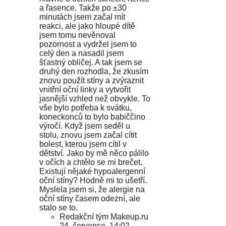
a řasence. Takže po ±30
minutách jsem začal mít
reakci, ale jako hloupé dítě
jsem tomu nevěnoval
pozornost a vydržel jsem to
celý den a nasadil jsem
šťastný obličej. A tak jsem se
druhý den rozhodla, že zkusím
znovu použít stíny a zvýraznit
vnitřní oční linky a vytvořit
jasnější vzhled než obvykle. To
vše bylo potřeba k svátku,
koneckonců to bylo babiččino
výročí. Když jsem seděl u
stolu, znovu jsem začal cítit
bolest, kterou jsem cítil v
dětství. Jako by mě něco pálilo
v očích a chtělo se mi brečet.
Existují nějaké hypoalergenní
oční stíny? Hodně mi to ušetří.
Myslela jsem si, že alergie na
oční stíny časem odezní, ale
stalo se to.
Redakční tým Makeup.ru
24. července, 14:02