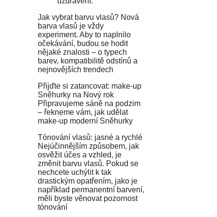
uzdravení.
Jak vybrat barvu vlasů? Nová
barva vlasů je vždy
experiment. Aby to naplnilo
očekávání, budou se hodit
nějaké znalosti – o typech
barev, kompatibilitě odstínů a
nejnovějších trendech
Přijďte si zatancovat: make-up
Sněhurky na Nový rok
Připravujeme sáně na podzim
– řekneme vám, jak udělat
make-up moderní Sněhurky
Tónování vlasů: jasné a rychlé
Nejúčinnějším způsobem, jak
osvěžit účes a vzhled, je
změnit barvu vlasů. Pokud se
nechcete uchýlit k tak
drastickým opatřením, jako je
například permanentní barvení,
měli byste věnovat pozornost
tónování