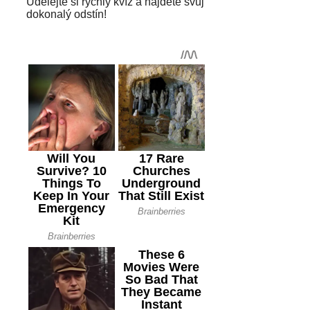
Udělejte si rychlý kvíz a najděte svůj
dokonalý odstín!