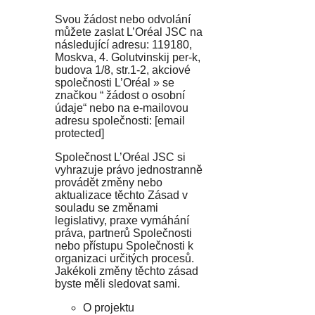
Svou žádost nebo odvolání
můžete zaslat L’Oréal JSC na
následující adresu: 119180,
Moskva, 4. Golutvinskij per-k,
budova 1/8, str.1-2, akciové
společnosti L’Oréal » se
značkou “ žádost o osobní
údaje“ nebo na e-mailovou
adresu společnosti: [email
protected]
Společnost L’Oréal JSC si
vyhrazuje právo jednostranně
provádět změny nebo
aktualizace těchto Zásad v
souladu se změnami
legislativy, praxe vymáhání
práva, partnerů Společnosti
nebo přístupu Společnosti k
organizaci určitých procesů.
Jakékoli změny těchto zásad
byste měli sledovat sami.
O projektu