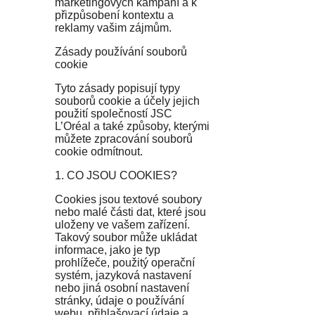
marketingových kampaní a k
přizpůsobení kontextu a
reklamy vašim zájmům.
Zásady používání souborů
cookie
Tyto zásady popisují typy
souborů cookie a účely jejich
použití společností JSC
L’Oréal a také způsoby, kterými
můžete zpracování souborů
cookie odmítnout.
1. CO JSOU COOKIES?
Cookies jsou textové soubory
nebo malé části dat, které jsou
uloženy ve vašem zařízení.
Takový soubor může ukládat
informace, jako je typ
prohlížeče, použitý operační
systém, jazyková nastavení
nebo jiná osobní nastavení
stránky, údaje o používání
webu, přihlašovací údaje a