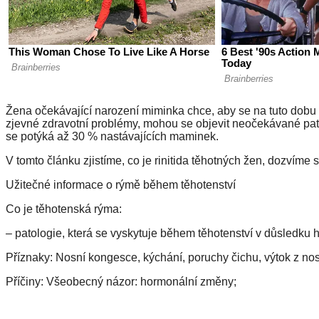
Žena očekávající narození miminka chce, aby se na tuto dobu v
zjevné zdravotní problémy, mohou se objevit neočekávané pato
se potýká až 30 % nastávajících maminek.
V tomto článku zjistíme, co je rinitida těhotných žen, dozvíme 
Užitečné informace o rýmě během těhotenství
Co je těhotenská rýma:
– patologie, která se vyskytuje během těhotenství v důsledku
Příznaky: Nosní kongesce, kýchání, poruchy čichu, výtok z nosu
Příčiny: Všeobecný názor: hormonální změny;