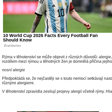
Rýma v těhotenství se může objevit z různých důvodů: alergie
rozdílem mezi rýmou u těhotných žen je domnělá příčina jejího
nosní alergie
Předpokládá se, že nejčastěji se s touto nemocí setkávají nast
různými alergiemi.
V těhotenství zpravidla zesilují projevy alergií včetně rýmy. Hl