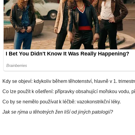
Kdy se objeví: kdykoliv během těhotenství, hlavně v 1. trimestr
Co lze použít k ošetření: přípravky obsahující mořskou vodu, př
Co by se nemělo používat k léčbě: vazokonstrikční léky.
Jak se rýma u těhotných žen liší od jiných patologií?