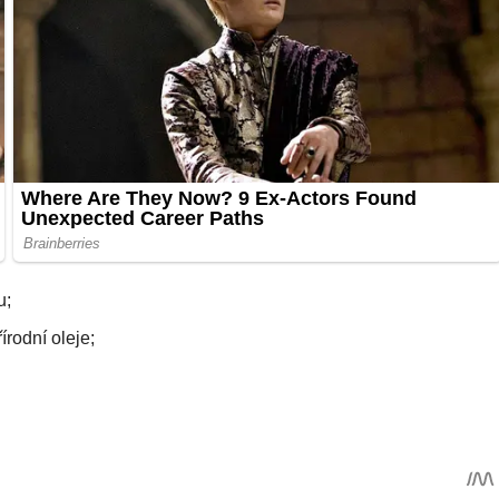
u;
írodní oleje;