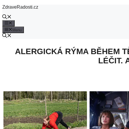
Přeskočit
ZdraveRadosti.cz
na
obsah
Menu
Menu
ALERGICKÁ RÝMA BĚHEM TĚ
LÉČIT.