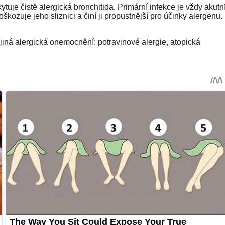
tuje čistě alergická bronchitida. Primární infekce je vždy akutn
oškozuje jeho sliznici a činí ji propustnější pro účinky alergenu.
e jiná alergická onemocnění: potravinové alergie, atopická