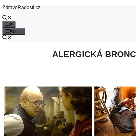
Přeskočit
ZdraveRadosti.cz
na
obsah
Menu
Menu
ALERGICKÁ BRONCH