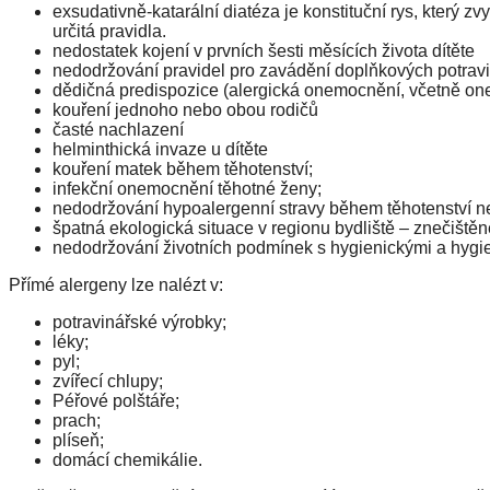
exsudativně-katarální diatéza je konstituční rys, který 
určitá pravidla.
nedostatek kojení v prvních šesti měsících života dítěte
nedodržování pravidel pro zavádění doplňkových potravin
dědičná predispozice (alergická onemocnění, včetně on
kouření jednoho nebo obou rodičů
časté nachlazení
helminthická invaze u dítěte
kouření matek během těhotenství;
infekční onemocnění těhotné ženy;
nedodržování hypoalergenní stravy během těhotenství ne
špatná ekologická situace v regionu bydliště – znečištěn
nedodržování životních podmínek s hygienickými a hygi
Přímé alergeny lze nalézt v:
potravinářské výrobky;
léky;
pyl;
zvířecí chlupy;
Péřové polštáře;
prach;
plíseň;
domácí chemikálie.