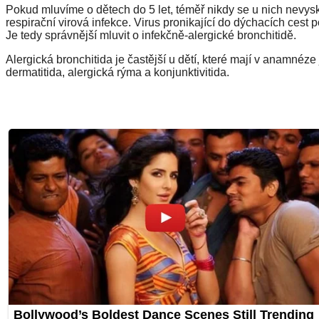
Pokud mluvíme o dětech do 5 let, téměř nikdy se u nich nevysky
respirační virová infekce. Virus pronikající do dýchacích cest p
Je tedy správnější mluvit o infekčně-alergické bronchitidě.
Alergická bronchitida je častější u dětí, které mají v anamnéz
dermatitida, alergická rýma a konjunktivitida.