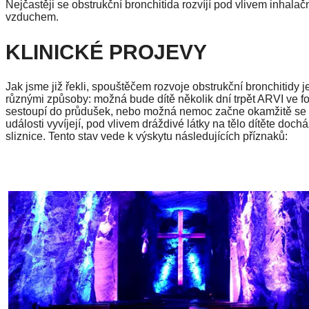
Nejčastěji se obstrukční bronchitida rozvíjí pod vlivem inhala
vzduchem.
KLINICKÉ PROJEVY
Jak jsme již řekli, spouštěčem rozvoje obstrukční bronchitidy j
různými způsoby: možná bude dítě několik dní trpět ARVI ve f
sestoupí do průdušek, nebo možná nemoc začne okamžitě se z
události vyvíjejí, pod vlivem dráždivé látky na tělo dítěte doc
sliznice. Tento stav vede k výskytu následujících příznaků: