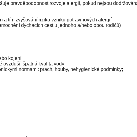
zvyšuje pravděpodobnost rozvoje alergií, pokud nejsou dodržován
 a tím zvyšování rizika vzniku potravinových alergií
emocnění dýchacích cest u jednoho a/nebo obou rodičů)
bo kojení;
é ovzduší, špatná kvalita vody;
enickými normami: prach, houby, nehygienické podmínky;