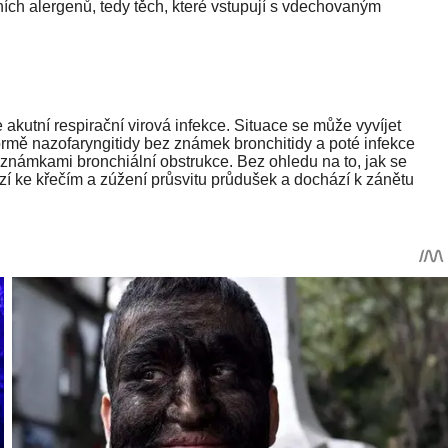
čních alergenů, tedy těch, které vstupují s vdechovaným
e akutní respirační virová infekce. Situace se může vyvíjet
ormě nazofaryngitidy bez známek bronchitidy a poté infekce
námkami bronchiální obstrukce. Bez ohledu na to, jak se
hází ke křečím a zúžení průsvitu průdušek a dochází k zánětu