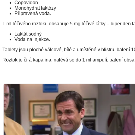
Copovidon
Monohydrát laktózy
Připravená voda.
1 ml léčivého roztoku obsahuje 5 mg léčivé látky – biperiden l
Laktát sodný
Voda na injekce.
Tablety jsou ploché válcové, bílé a umístěné v blistru. balení 
Roztok je čirá kapalina, nalévá se do 1 ml ampulí, balení obsa