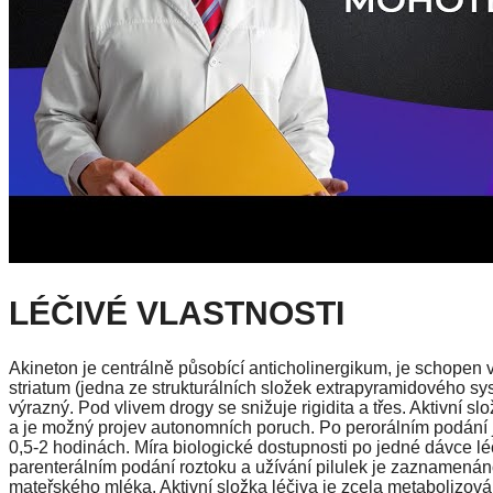
LÉČIVÉ VLASTNOSTI
Akineton je centrálně působící anticholinergikum, je schopen 
striatum (jedna ze strukturálních složek extrapyramidového sys
výrazný. Pod vlivem drogy se snižuje rigidita a třes. Aktivní s
a je možný projev autonomních poruch. Po perorálním podání 
0,5-2 hodinách. Míra biologické dostupnosti po jedné dávce lé
parenterálním podání roztoku a užívání pilulek je zaznamenáno
mateřského mléka. Aktivní složka léčiva je zcela metabolizová