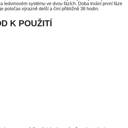
 a ledvinovém systému ve dvou fázích. Doba trvání první fáze
je poločas výrazně delší a činí přibližně 38 hodin.
D K POUŽITÍ