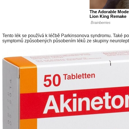
Tento lék se používá k léčbě Parkinsonova syndromu. Také pou
symptomů způsobených působením léků ze skupiny neurolept