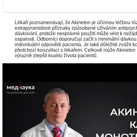
Lékaři poznamenávají, že Akineton je účinnou léčbou r
extrapyramidové příznaky způsobené užíváním antipsycho
dávkování, protože nesprávné použití může vést k nežád
ospalosti. Odborníci doporučují začít s minimální dávkou,
individuální odpovědi pacienta. Je také důležité zvážit k
předchozí konzultaci s lékařem. Celkově může Akineton 
výrazně zlepšit kvalitu života pacientů.