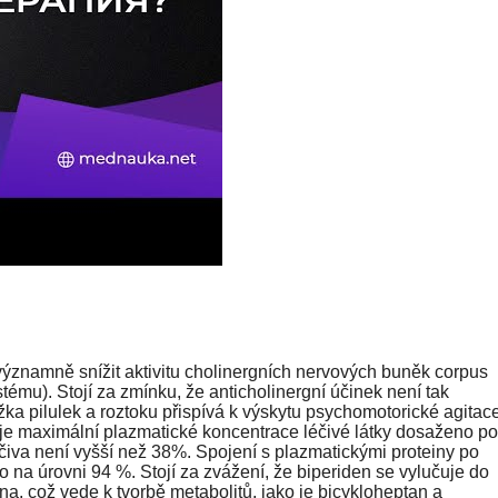
významně snížit aktivitu cholinergních nervových buněk corpus
tému). Stojí za zmínku, že anticholinergní účinek není tak
ložka pilulek a roztoku přispívá k výskytu psychomotorické agitac
je maximální plazmatické koncentrace léčivé látky dosaženo po
čiva není vyšší než 38%. Spojení s plazmatickými proteiny po
 na úrovni 94 %. Stojí za zvážení, že biperiden se vylučuje do
na, což vede k tvorbě metabolitů, jako je bicykloheptan a