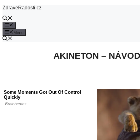
Přeskočit
ZdraveRadosti.cz
na
obsah
Menu
Menu
AKINETON – NÁVOD