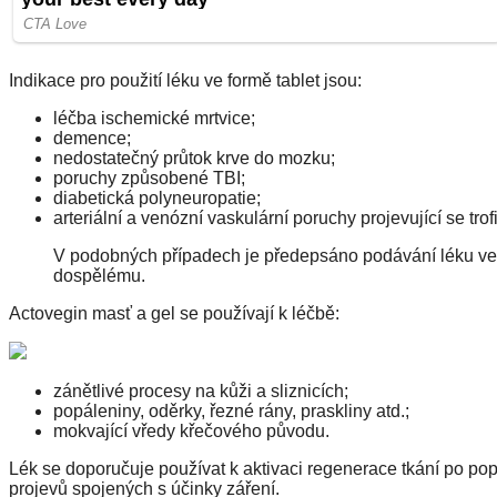
Indikace pro použití léku ve formě tablet jsou:
léčba ischemické mrtvice;
demence;
nedostatečný průtok krve do mozku;
poruchy způsobené TBI;
diabetická polyneuropatie;
arteriální a venózní vaskulární poruchy projevující se trof
V podobných případech je předepsáno podávání léku ve f
dospělému.
Actovegin masť a gel se používají k léčbě:
zánětlivé procesy na kůži a sliznicích;
popáleniny, oděrky, řezné rány, praskliny atd.;
mokvající vředy křečového původu.
Lék se doporučuje používat k aktivaci regenerace tkání po pop
projevů spojených s účinky záření.