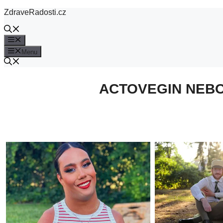
Přeskočit
ZdraveRadosti.cz
na
obsah
Menu
Menu
ACTOVEGIN NEBO