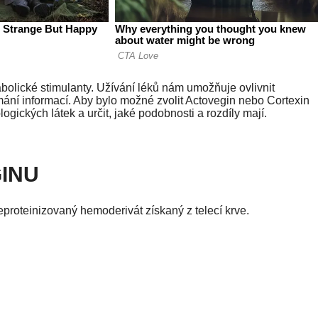
abolické stimulanty. Užívání léků nám umožňuje ovlivnit
ní informací. Aby bylo možné zvolit Actovegin nebo Cortexin
ogických látek a určit, jaké podobnosti a rozdíly mají.
INU
eproteinizovaný hemoderivát získaný z telecí krve.