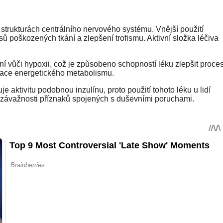
strukturách centrálního nervového systému. Vnější použití
ů poškozených tkání a zlepšení trofismu. Aktivní složka léčiva
ání vůči hypoxii, což je způsobeno schopností léku zlepšit proce
ivace energetického metabolismu.
 aktivitu podobnou inzulínu, proto použití tohoto léku u lidí
ní závažnosti příznaků spojených s duševními poruchami.