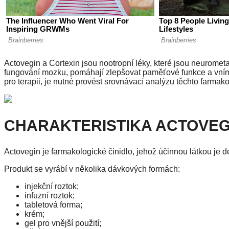
Actovegin a Cortexin jsou nootropní léky, které jsou neuromet
fungování mozku, pomáhají zlepšovat paměťové funkce a vnímá
pro terapii, je nutné provést srovnávací analýzu těchto farmakol
CHARAKTERISTIKA ACTOVEG
Actovegin je farmakologické činidlo, jehož účinnou látkou je d
Produkt se vyrábí v několika dávkových formách:
injekční roztok;
infuzní roztok;
tabletová forma;
krém;
gel pro vnější použití;