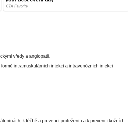
ickými vředy a angiopatií.
ormě intramuskulárních injekcí a intravenózních injekcí
áleninách, k léčbě a prevenci proleženin a k prevenci kožních