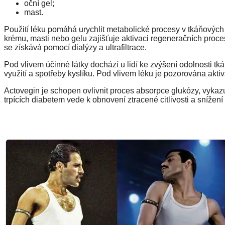
oční gel;
mast.
Použití léku pomáhá urychlit metabolické procesy v tkáňových 
krému, masti nebo gelu zajišťuje aktivaci regeneračních proces
se získává pomocí dialýzy a ultrafiltrace.
Pod vlivem účinné látky dochází u lidí ke zvýšení odolnosti tk
využití a spotřeby kyslíku. Pod vlivem léku je pozorována akt
Actovegin je schopen ovlivnit proces absorpce glukózy, vykazuje
trpících diabetem vede k obnovení ztracené citlivosti a sníže