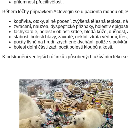
přítomnost přecitlivělosti.
Během léčby přípravkem Actovegin se u pacienta mohou objevi
kopřivka, otoky, silné pocení, zvýšená tělesná teplota, n
zvracení, nauzea, dyspeptické příznaky, bolest v epigastr
tachykardie, bolest v oblasti srdce, bledá kůže, dušnost,
slabost, bolesti hlavy, závratě, neklid, ztráta vědomí, třes;
pocity tísně na hrudi, zrychlené dýchání, potíže s polykán
bolest dolní části zad, pocit bolesti kloubů a kostí.
K odstranění vedlejších účinků způsobených užíváním léku se