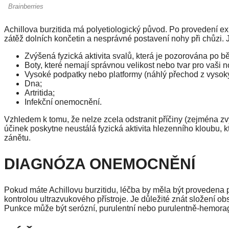
Achillova burzitida má polyetiologický původ. Po provedení e
zátěž dolních končetin a nesprávné postavení nohy při chůzi. J
Zvýšená fyzická aktivita svalů, která je pozorována po
Boty, které nemají správnou velikost nebo tvar pro vaši n
Vysoké podpatky nebo platformy (náhlý přechod z vyso
Dna;
Artritida;
Infekční onemocnění.
Vzhledem k tomu, že nelze zcela odstranit příčiny (zejména zvýše
účinek poskytne neustálá fyzická aktivita hlezenního kloubu, 
zánětu.
DIAGNÓZA ONEMOCNĚNÍ
Pokud máte Achillovu burzitidu, léčba by měla být provedena
kontrolou ultrazvukového přístroje. Je důležité znát složení o
Punkce může být serózní, purulentní nebo purulentně-hemora