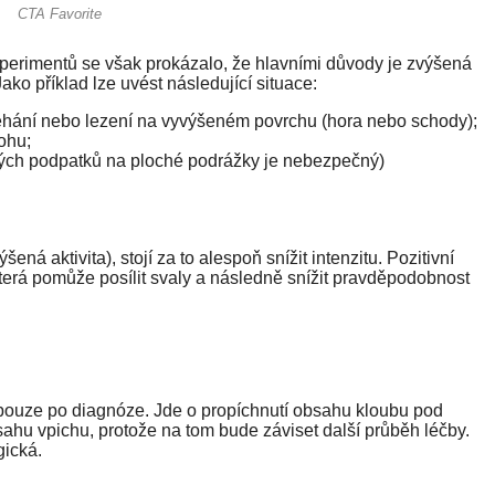
xperimentů se však prokázalo, že hlavními důvody je zvýšená
ako příklad lze uvést následující situace:
 běhání nebo lezení na vyvýšeném povrchu (hora nebo schody);
ohu;
kých podpatků na ploché podrážky je nebezpečný)
ná aktivita), stojí za to alespoň snížit intenzitu. Pozitivní
která pomůže posílit svaly a následně snížit pravděpodobnost
 pouze po diagnóze. Jde o propíchnutí obsahu kloubu pod
bsahu vpichu, protože na tom bude záviset další průběh léčby.
gická.