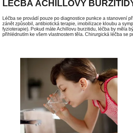
LÉČBA ACHILLOVY BURZITID
Léčba se provádí pouze po diagnostice punkce a stanovení příč
zánět způsobil, antibiotická terapie, imobilizace kloubu a symp
fyzioterapie). Pokud máte Achillovu burzitidu, léčba by měla b
přihlédnutím ke všem vlastnostem těla. Chirurgická léčba se pr