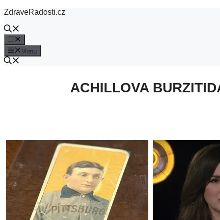
Přeskočit
ZdraveRadosti.cz
na
obsah
Menu
Menu
ACHILLOVA BURZITI