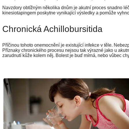
Navzdory obtížným několika dnům je akutní proces snadno léči
kinesiotapingem poskytne vynikající výsledky a pomůže vyhnout
Chronická Achillobursitida
Příčinou tohoto onemocnění je existující infekce v těle. Nebez
Příznaky chronického procesu nejsou tak výrazné jako u akutn
zarudnutí kůže kolem něj. Bolest je buď mírná, nebo vůbec chy