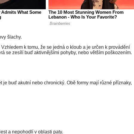
ovy šlachy.
í. Vzhledem k tomu, že se jedná o kloub a je určen k provádění
erá se zesílí buď aktivnějšími pohyby, nebo větším poškozením.
ět je buď akutní nebo chronický. Obě formy mají různé příznaky,
st a nepohodlí v oblasti paty.