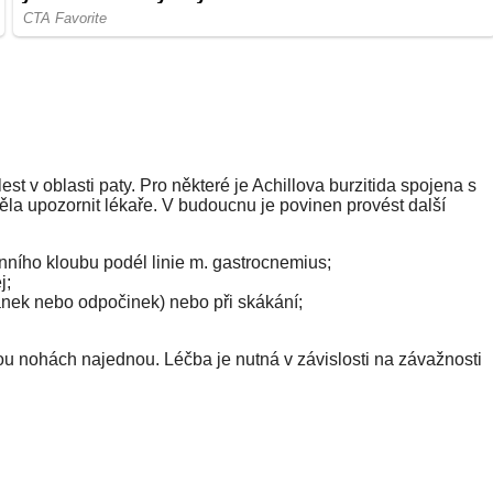
t v oblasti paty. Pro některé je Achillova burzitida spojena s
la upozornit lékaře. V budoucnu je povinen provést další
enního kloubu podél linie m. gastrocnemius;
j;
ánek nebo odpočinek) nebo při skákání;
ou nohách najednou. Léčba je nutná v závislosti na závažnosti