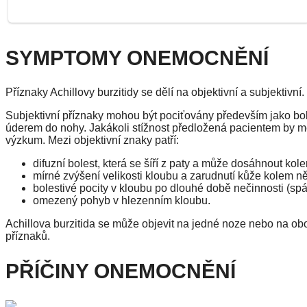
SYMPTOMY ONEMOCNĚNÍ
Příznaky Achillovy burzitidy se dělí na objektivní a subjektivní.
Subjektivní příznaky mohou být pociťovány především jako boles
úderem do nohy. Jakákoli stížnost předložená pacientem by mě
výzkum. Mezi objektivní znaky patří:
difuzní bolest, která se šíří z paty a může dosáhnout kol
mírné zvýšení velikosti kloubu a zarudnutí kůže kolem ně
bolestivé pocity v kloubu po dlouhé době nečinnosti (sp
omezený pohyb v hlezenním kloubu.
Achillova burzitida se může objevit na jedné noze nebo na ob
příznaků.
PŘÍČINY ONEMOCNĚNÍ