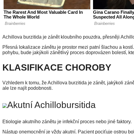
Achillova burzitida je zánět kloubního pouzdra, přesněji Achill
Přesná lokalizace zánětu je prostor mezi patní šlachou a kost
pohybu, bude jakýkoli zánětlivý proces doprovázen bolestí, kt
KLASIFIKACE CHOROBY
Vzhledem k tomu, že Achillova burzitida je zánět, jakýkoli zán
ale lze najít podobnosti.
Akutní Achillobursitida
Etiologie akutního zánětu je infekční proces nebo jiné faktory.
Nástup onemocnění je vždy akutní. Pacient pociťuje ostrou bole