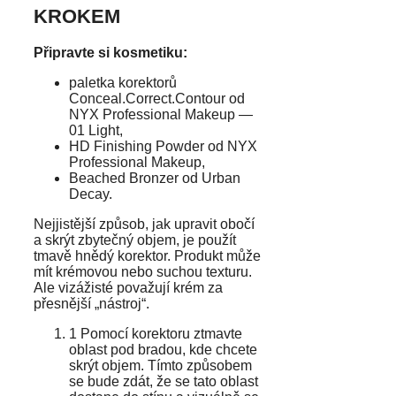
KROKEM
Připravte si kosmetiku:
paletka korektorů
Conceal.Correct.Contour od
NYX Professional Makeup —
01 Light,
HD Finishing Powder od NYX
Professional Makeup,
Beached Bronzer od Urban
Decay.
Nejjistější způsob, jak upravit obočí
a skrýt zbytečný objem, je použít
tmavě hnědý korektor. Produkt může
mít krémovou nebo suchou texturu.
Ale vizážisté považují krém za
přesnější „nástroj“.
1 Pomocí korektoru ztmavte
oblast pod bradou, kde chcete
skrýt objem. Tímto způsobem
se bude zdát, že se tato oblast