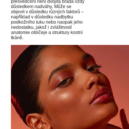
přesvědčení není dvojitá brada vždy
důsledkem nadváhy. Může se
objevit v důsledku různých faktorů –
například v důsledku nadbytku
podkožního tuku nebo naopak jeho
nedostatku, jakož i zvláštností
anatomie obličeje a struktury kostní
tkáně.