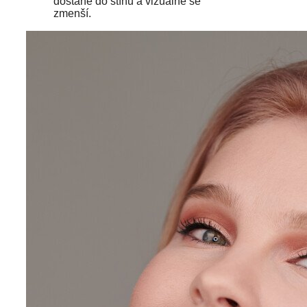
dostane do stínu a vizuálně se
zmenší.