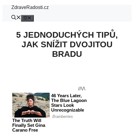
Přeskočit
ZdraveRadosti.cz
na
obsah
Menu
5 JEDNODUCHÝCH TIPŮ,
JAK SNÍŽIT DVOJITOU
BRADU