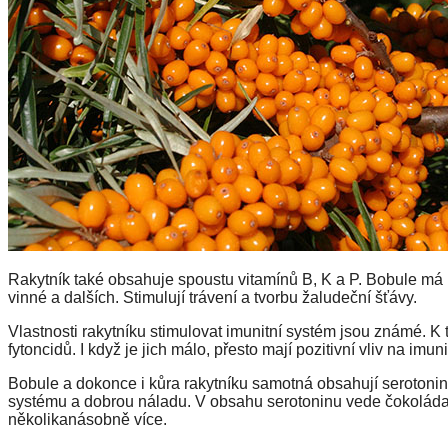
Rakytník také obsahuje spoustu vitamínů B, K a P. Bobule má k
vinné a dalších. Stimulují trávení a tvorbu žaludeční šťávy.
Vlastnosti rakytníku stimulovat imunitní systém jsou známé. 
fytoncidů. I když je jich málo, přesto mají pozitivní vliv na imun
Bobule a dokonce i kůra rakytníku samotná obsahují serotonin.
systému a dobrou náladu. V obsahu serotoninu vede čokoláda a
několikanásobně více.