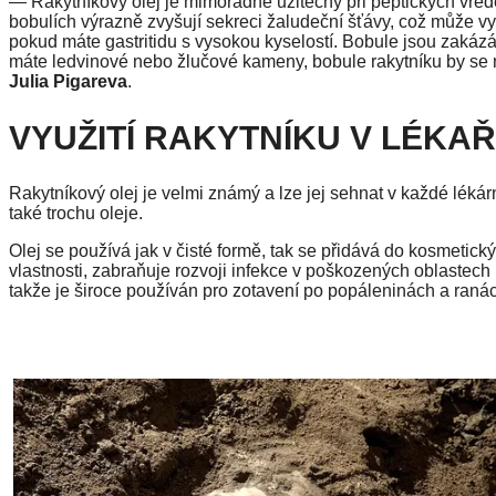
— Rakytníkový olej je mimořádně užitečný při peptických vřede
bobulích výrazně zvyšují sekreci žaludeční šťávy, což může vy
pokud máte gastritidu s vysokou kyselostí. Bobule jsou zakáz
máte ledvinové nebo žlučové kameny, bobule rakytníku by se mě
Julia Pigareva
.
VYUŽITÍ RAKYTNÍKU V LÉKAŘ
Rakytníkový olej je velmi známý a lze jej sehnat v každé lékár
také trochu oleje.
Olej se používá jak v čisté formě, tak se přidává do kosmetick
vlastnosti, zabraňuje rozvoji infekce v poškozených oblastech
takže je široce používán pro zotavení po popáleninách a raná