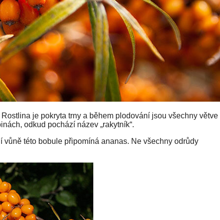
 Rostlina je pokryta trny a během plodování jsou všechny větve
pinách, odkud pochází název „rakytník“.
idí vůně této bobule připomíná ananas. Ne všechny odrůdy