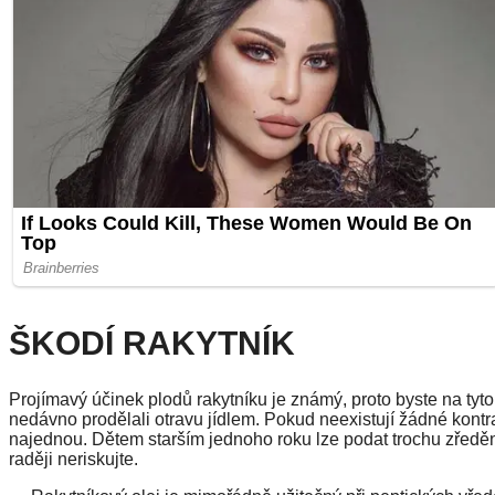
ŠKODÍ RAKYTNÍK
Projímavý účinek plodů rakytníku je známý, proto byste na tyt
nedávno prodělali otravu jídlem. Pokud neexistují žádné kontra
najednou. Dětem starším jednoho roku lze podat trochu zředěné
raději neriskujte.