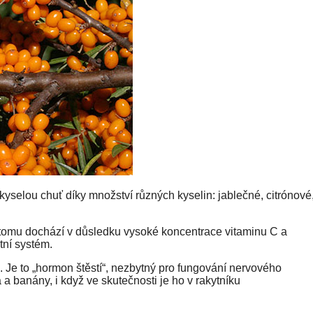
yselou chuť díky množství různých kyselin: jablečné, citrónové
K tomu dochází v důsledku vysoké koncentrace vitaminu C a
itní systém.
 Je to „hormon štěstí“, nezbytný pro fungování nervového
 banány, i když ve skutečnosti je ho v rakytníku