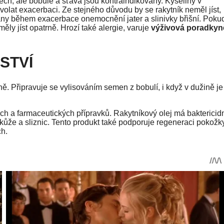
ch, ale bobule a šťáva jsou kontraindikovány. Kyseliny v
volat exacerbaci. Ze stejného důvodu by se rakytník neměl jíst,
ány během exacerbace onemocnění jater a slinivky břišní. Poku
ly jíst opatrně. Hrozí také alergie, varuje
výživová poradkyn
STVÍ
ně. Připravuje se vylisováním semen z bobulí, i když v dužině je
ých a farmaceutických přípravků. Rakytníkový olej má baktericid
 kůže a sliznic. Tento produkt také podporuje regeneraci pokožky
ch.