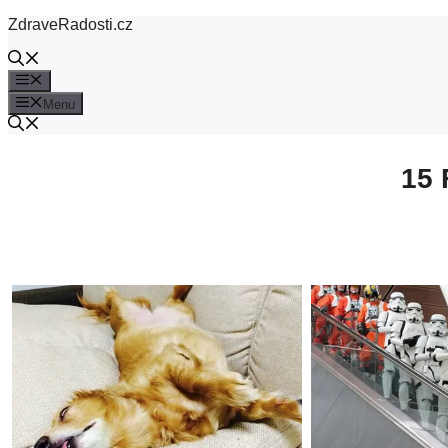
Přeskočit
ZdraveRadosti.cz
na
obsah
Menu
Menu
15