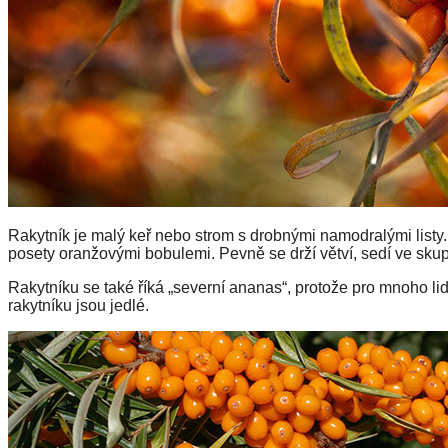
Rakytník je malý keř nebo strom s drobnými namodralými listy.
posety oranžovými bobulemi. Pevně ​​se drží větví, sedí ve sku
Rakytníku se také říká „severní ananas“, protože pro mnoho l
rakytníku jsou jedlé.