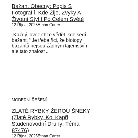
Bažant Obecný: Popis S
Fotografií, Kde Žije, Zvyky A
Životní Styl | Po Celém Světě
12 Října, 2025
Ethan Carter
„Každý lovec chce vědět, kde sedí
bažant. “ Je třeba říci, že biotopy
bažantů nejsou žádným tajemstvím,
ale tato znalost ...
MODERNÍ ŘEŠENÍ
ZLATÉ RYBKY ŽEROU ŠNEKY
(Zlaté Rybky, Koi Kapři,
Studenovodní Druhy: Téma
87476)
12 Října, 2025
Ethan Carter