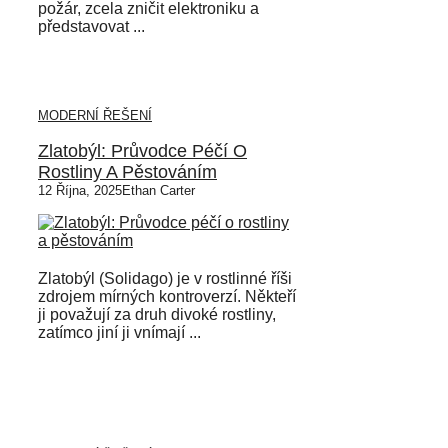
požár, zcela zničit elektroniku a
představovat ...
MODERNÍ ŘEŠENÍ
Zlatobýl: Průvodce Péčí O
Rostliny A Pěstováním
12 Října, 2025
Ethan Carter
Zlatobýl (Solidago) je v rostlinné říši
zdrojem mírných kontroverzí. Někteří
ji považují za druh divoké rostliny,
zatímco jiní ji vnímají ...