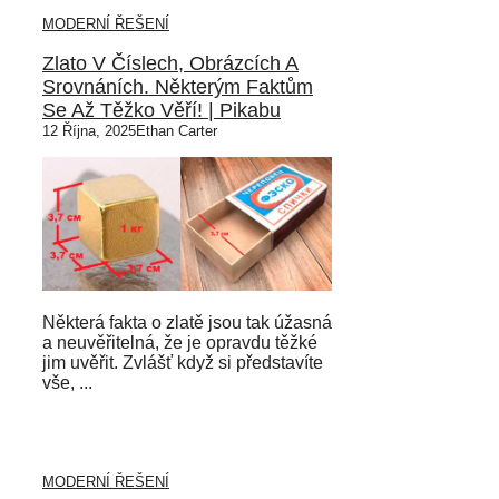
MODERNÍ ŘEŠENÍ
Zlato V Číslech, Obrázcích A
Srovnáních. Některým Faktům
Se Až Těžko Věří! | Pikabu
12 Října, 2025
Ethan Carter
Některá fakta o zlatě jsou tak úžasná
a neuvěřitelná, že je opravdu těžké
jim uvěřit. Zvlášť když si představíte
vše, ...
MODERNÍ ŘEŠENÍ