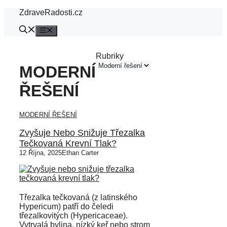
Přeskočit
ZdraveRadosti.cz
na
obsah
Menu
Rubriky
MODERNÍ
ŘEŠENÍ
MODERNÍ ŘEŠENÍ
Zvyšuje Nebo Snižuje Třezalka
Tečkovaná Krevní Tlak?
12 Října, 2025
Ethan Carter
Třezalka tečkovaná (z latinského
Hypericum) patří do čeledi
třezalkovitých (Hypericaceae).
Vytrvalá bylina, nízký keř nebo strom