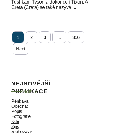
Tushkan, Tyson a dokonce i Tixon. A
Creta (Creta) se také nazývá ...
1
2
3
…
356
Next
NEJNOVĚJŠÍ
PUBLIKACE
VÍCE
Pěnkava
Obecná:
Popis,
Fotografie,
Kde
Žije,
Stěhovavý