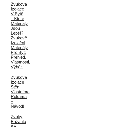
Zvuková
Izolace
V Bytě
– Které
Materiály
Jsou
Lepší?
Zvukově
Izolační
Materiály
Pro Byt:
Přehled,
Vlastnosti,
Výběr.
Zvuková
Izolace
Stěn
Vlastníma
Rukama
–
Návod!
Zvuky
Bažanta
Ke