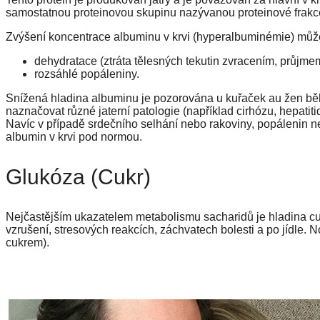
samostatnou proteinovou skupinu nazývanou proteinové frakc
Zvýšení koncentrace albuminu v krvi (hyperalbuminémie) může
dehydratace (ztráta tělesných tekutin zvracením, průj
rozsáhlé popáleniny.
Snížená hladina albuminu je pozorována u kuřaček au žen běhe
naznačovat různé jaterní patologie (například cirhózu, hepatit
Navíc v případě srdečního selhání nebo rakoviny, popálenin 
albumin v krvi pod normou.
Glukóza (cukr)
Nejčastějším ukazatelem metabolismu sacharidů je hladina cu
vzrušení, stresových reakcích, záchvatech bolesti a po jídle. N
cukrem).