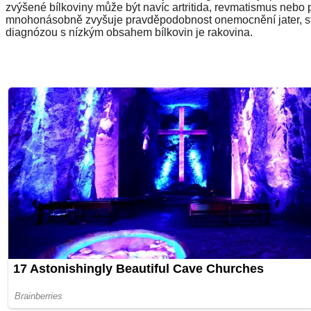
zvýšené bílkoviny může být navíc artritida, revmatismus nebo p
mnohonásobně zvyšuje pravděpodobnost onemocnění jater, ste
diagnózou s nízkým obsahem bílkovin je rakovina.