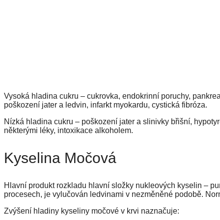
Vysoká hladina cukru – cukrovka, endokrinní poruchy, pankreat
poškození jater a ledvin, infarkt myokardu, cystická fibróza.
Nízká hladina cukru – poškození jater a slinivky břišní, hypo
některými léky, intoxikace alkoholem.
Kyselina Močová
Hlavní produkt rozkladu hlavní složky nukleových kyselin – p
procesech, je vylučován ledvinami v nezměněné podobě. Norm
Zvýšení hladiny kyseliny močové v krvi naznačuje: