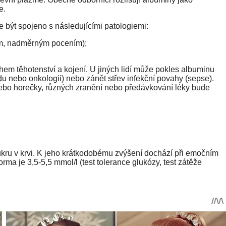
e.
 být spojeno s následujícími patologiemi:
mem, nadměrným pocením);
m těhotenství a kojení. U jiných lidí může pokles albuminu
idu nebo onkologii) nebo zánět střev infekční povahy (sepse).
nebo horečky, různých zranění nebo předávkování léky bude
kru v krvi. K jeho krátkodobému zvýšení dochází při emočním
orma je 3,5-5,5 mmol/l (test tolerance glukózy, test zátěže