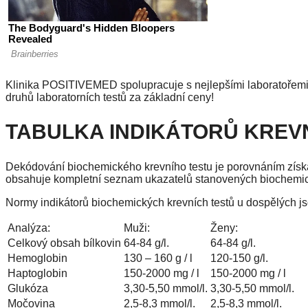
Klinika POSITIVEMED spolupracuje s nejlepšími laboratořemi 
druhů laboratorních testů za základní ceny!
TABULKA INDIKÁTORŮ KREV
Dekódování biochemického krevního testu je porovnáním získ
obsahuje kompletní seznam ukazatelů stanovených biochemicko
Normy indikátorů biochemických krevních testů u dospělých js
Analýza:
Muži:
Ženy:
Celkový obsah bílkovin
64-84 g/l.
64-84 g/l.
Hemoglobin
130 – 160 g / l
120-150 g/l.
Haptoglobin
150-2000 mg / l
150-2000 mg / l
Glukóza
3,30-5,50 mmol/l.
3,30-5,50 mmol/l.
Močovina
2,5-8,3 mmol/l.
2,5-8,3 mmol/l.