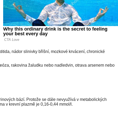
itida, nádor slinivky břišní, mozkové krvácení, chronické
tyreóza, rakovina žaludku nebo nadledvin, otrava arsenem nebo
urinových bází. Protože se dále nevyužívá v metabolických
a v krevní plazmě je 0,16-0,44 mmol/l.