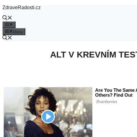
Přeskočit
ZdraveRadosti.cz
na
obsah
Menu
Menu
ALT V KREVNÍM TES