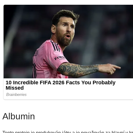
Albumin
Tento protein je produkován játry a je považován za hlavní v k