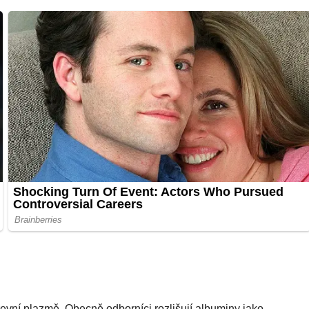
revní plazmě. Obecně odborníci rozlišují albuminy jako