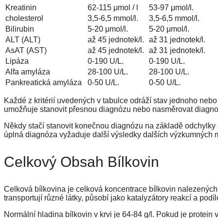
Kreatinin
62-115 μmol / l
53-97 μmol/l.
cholesterol
3,5-6,5 mmol/l.
3,5-6,5 mmol/l.
Bilirubin
5-20 μmol/l.
5-20 μmol/l.
ALT (ALT)
až 45 jednotek/l.
až 31 jednotek/l.
AsAT (AST)
až 45 jednotek/l.
až 31 jednotek/l.
Lipáza
0-190 U/L.
0-190 U/L.
Alfa amyláza
28-100 U/L.
28-100 U/L.
Pankreatická amyláza
0-50 U/L.
0-50 U/L.
Každé z kritérií uvedených v tabulce odráží stav jednoho neb
umožňuje stanovit přesnou diagnózu nebo nasměrovat diagno
Někdy stačí stanovit konečnou diagnózu na základě odchylky
úplná diagnóza vyžaduje další výsledky dalších výzkumných 
Celkový Obsah Bílkovin
Celková bílkovina je celková koncentrace bílkovin nalezených 
transportují různé látky, působí jako katalyzátory reakcí a podíl
Normální hladina bílkovin v krvi je 64-84 g/l. Pokud je protein 