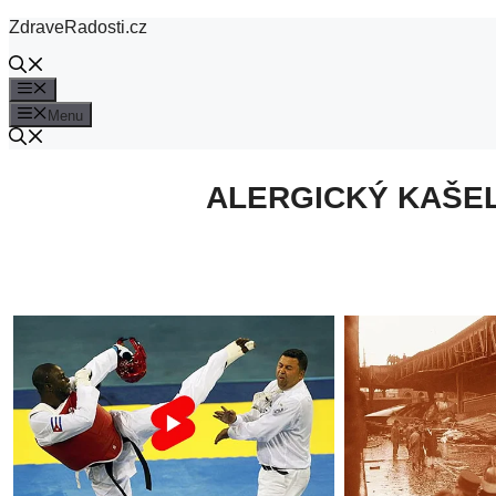
Přeskočit
ZdraveRadosti.cz
na
obsah
Menu
Menu
ALERGICKÝ KAŠEL 