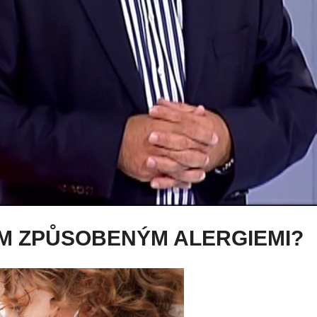
EM ZPŮSOBENÝM ALERGIEMI?