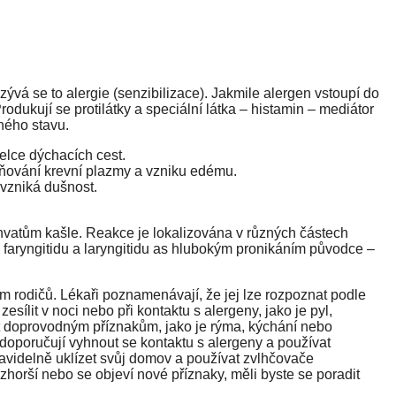
zývá se to alergie (senzibilizace). Jakmile alergen vstoupí do
rodukují se protilátky a speciální látka – histamin – mediátor
ného stavu.
elce dýchacích cest.
lňování krevní plazmy a vzniku edému.
 vzniká dušnost.
vatům kašle. Reakce je lokalizována v různých částech
 faryngitidu a laryngitidu as hlubokým pronikáním původce –
m rodičů. Lékaři poznamenávají, že jej lze rozpoznat podle
sílit v noci nebo při kontaktu s alergeny, jako je pyl,
st doprovodným příznakům, jako je rýma, kýchání nebo
i doporučují vyhnout se kontaktu s alergeny a používat
avidelně uklízet svůj domov a používat zvlhčovače
horší nebo se objeví nové příznaky, měli byste se poradit