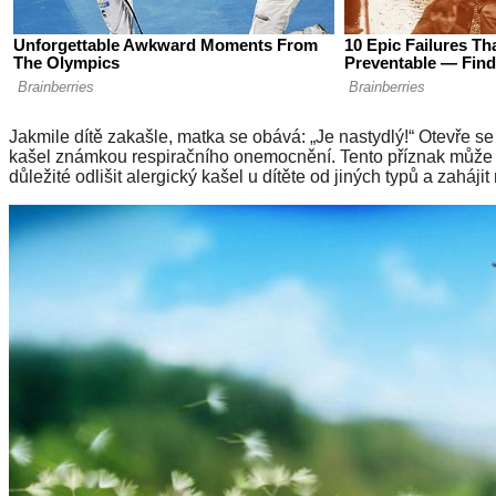
Jakmile dítě zakašle, matka se obává: „Je nastydlý!“ Otevře se l
kašel známkou respiračního onemocnění. Tento příznak může mít
důležité odlišit alergický kašel u dítěte od jiných typů a zaháj