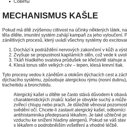
Советы
MECHANISMUS KAŠLE
Pokud má dítě zvýšenou citlivost na účinky některých látek, na
těla dítěte, imunitní systém zahájí kampaň za jeho vyloučení. P
zánětlivých procesů, který uvádí všechny systémy do excitova
Dochází k podráždění nervových zakončení v kůži a výst
Zvyšuje se propustnost kapilárních stěn, což vede k uvo
Tkáň hladkého svalstva průdušek se křečovitě stahuje a
Klesá tonus stěn velkých cév – tepen, klesá krevní tlak.
Tyto procesy vedou k zánětům a otokům dýchacích cest a zách
dýchacího systému, způsobuje alergickou rýmu (nosní dutinu),
tracheitidu a bronchitidu.
Alergický kašel u dítěte se často stává důvodem k obavá
charakteristických znaků: kašel je obvykle suchý a může ze
zvířecí chlupy nebo prach. Je důležité věnovat pozorno
svědění očí. Chcete-li zastavit alergický kašel, odborníc
antihistaminika předepsaná lékařem. Je také užitečné pr
vzduchu ke snížení hladiny alergenů. Pokud se váš stav z
s lékařem o podrobnějším vyšetření a vhodné léčbě.