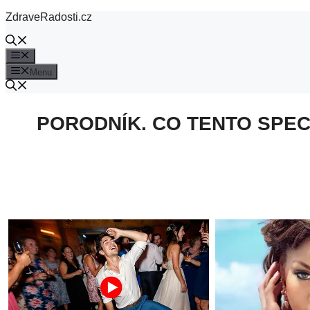
Přeskočit
ZdraveRadosti.cz
na
obsah
Menu
Menu
PORODNÍK. CO TENTO SPEC