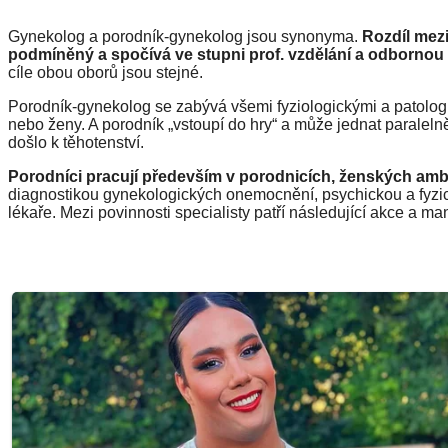
Gynekolog a porodník-gynekolog jsou synonyma.
Rozdíl mez
podmíněný a spočívá ve stupni prof. vzdělání a odbornou
cíle obou oborů jsou stejné.
Porodník-gynekolog se zabývá všemi fyziologickými a patologi
nebo ženy. A porodník „vstoupí do hry“ a může jednat paralelně
došlo k těhotenství.
Porodníci pracují především v porodnicích, ženských am
diagnostikou gynekologických onemocnění, psychickou a fyzic
lékaře. Mezi povinnosti specialisty patří následující akce a ma