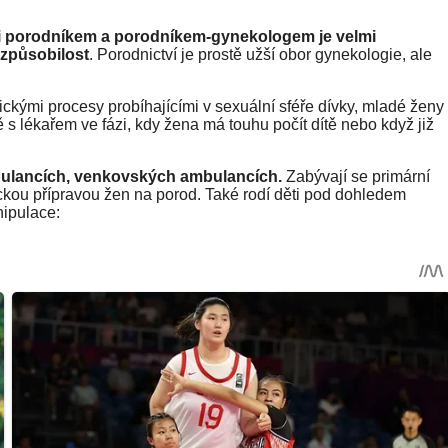
i porodníkem a porodníkem-gynekologem je velmi
 způsobilost
. Porodnictví je prostě užší obor gynekologie, ale
ckými procesy probíhajícími v sexuální sféře dívky, mladé ženy
 s lékařem ve fázi, kdy žena má touhu počít dítě nebo když již
bulancích, venkovských ambulancích.
Zabývají se primární
kou přípravou žen na porod. Také rodí děti pod dohledem
nipulace: