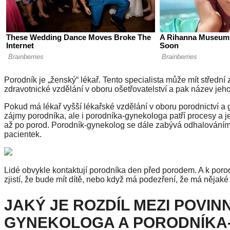
Porodník je „ženský“ lékař. Tento specialista může mít střední
zdravotnické vzdělání v oboru ošetřovatelství a pak název jeho
Pokud má lékař vyšší lékařské vzdělání v oboru porodnictví a
zájmy porodníka, ale i porodníka-gynekologa patří procesy a j
až po porod. Porodník-gynekolog se dále zabývá odhalováním,
pacientek.
Lidé obvykle kontaktují porodníka den před porodem. A k porod
zjistí, že bude mít dítě, nebo když má podezření, že má něja
JAKÝ JE ROZDÍL MEZI POVI
GYNEKOLOGA A PORODNÍK