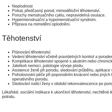
Neplodnost
Potrat, předčasný porod, mimoděložní těhotenství.
Poruchy menstruačního cyklu, nepravidelná ovulace.
Hypermenstruační a hypomenstruační syndrom.
Příprava na mimotělní oplodnění.
Těhotenství
Plánování těhotenství.
Vedení těhotenství včetně pravidelných kontrol a poradens
Komplikace těhotenství spojené s akutním nebo chroni
Jakékoli nemoci, patologie vývoje plodu.
Asistence ženě při porodu, sledování průběhu, aplikace s
Pohotovostní péče při poporodním krvácení nebo jiných k
operativního porodu.
Sledování rodící ženy v období rekonvalescence po por
Lékařské, sociální indikace k ukončení těhotenství, nechtěné 
potratu.