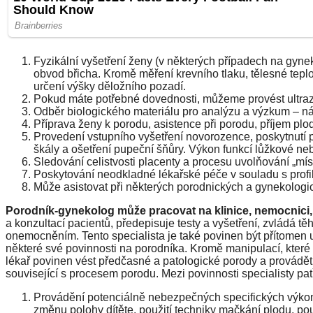
Fyzikální vyšetření ženy (v některých případech na gyne
obvod břicha. Kromě měření krevního tlaku, tělesné teplo
určení výšky děložního pozadí.
Pokud máte potřebné dovednosti, můžeme provést ultrazv
Odběr biologického materiálu pro analýzu a výzkum – nátě
Příprava ženy k porodu, asistence při porodu, příjem plo
Provedení vstupního vyšetření novorozence, poskytnutí 
škály a ošetření pupeční šňůry. Výkon funkcí lůžkové neb
Sledování celistvosti placenty a procesu uvolňování „mís
Poskytování neodkladné lékařské péče v souladu s profil
Může asistovat při některých porodnických a gynekologi
Porodník-gynekolog může pracovat na klinice, nemocnici,
a konzultací pacientů, předepisuje testy a vyšetření, zvládá t
onemocněním. Tento specialista je také povinen být přítomen 
některé své povinnosti na porodníka. Kromě manipulací, které
lékař povinen vést předčasné a patologické porody a provádět 
související s procesem porodu. Mezi povinnosti specialisty patř
Provádění potenciálně nebezpečných specifických výkonů,
změnu polohy dítěte, použití techniky mačkání plodu, použ