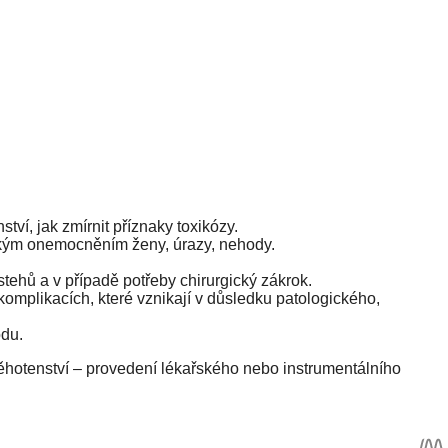
tví, jak zmírnit příznaky toxikózy.
ckým onemocněním ženy, úrazy, nehody.
tehů a v případě potřeby chirurgický zákrok.
omplikacích, které vznikají v důsledku patologického,
odu.
těhotenství – provedení lékařského nebo instrumentálního