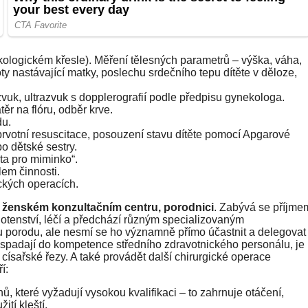
kologickém křesle). Měření tělesných parametrů – výška, váha,
ty nastávající matky, poslechu srdečního tepu dítěte v děloze,
uk, ultrazvuk s dopplerografií podle předpisu gynekologa.
r na flóru, odběr krve.
du.
prvotní resuscitace, posouzení stavu dítěte pomocí Apgarové
o dětské sestry.
ta pro miminko“.
em činnosti.
ckých operacích.
 ženském konzultačním centru, porodnici
. Zabývá se příjme
ěhotenství, léčí a předchází různým specializovaným
u porodu, ale nesmí se ho významně přímo účastnit a delegovat
 spadají do kompetence středního zdravotnického personálu, je
císařské řezy. A také provádět další chirurgické operace
í:
 které vyžadují vysokou kvalifikaci – to zahrnuje otáčení,
ití kleští.