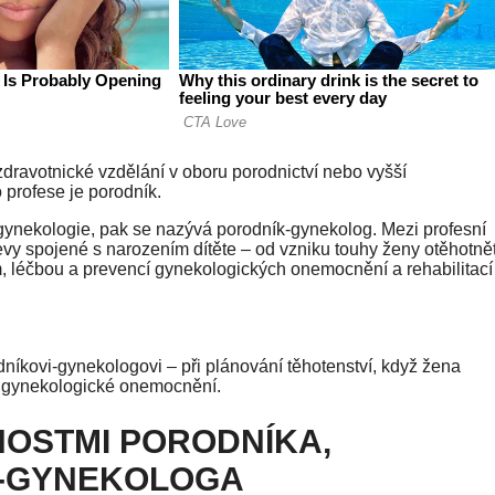
 zdravotnické vzdělání v oboru porodnictví nebo vyšší
 profese je porodník.
 gynekologie, pak se nazývá porodník-gynekolog. Mezi profesní
evy spojené s narozením dítěte – od vzniku touhy ženy otěhotně
 léčbou a prevencí gynekologických onemocnění a rehabilitací
níkovi-gynekologovi – při plánování těhotenství, když žena
ké gynekologické onemocnění.
NNOSTMI PORODNÍKA,
A-GYNEKOLOGA