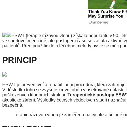
ESWT (terapie rázovou vlnou) získala popularitu v 90. le
ve sportovní medicíně, ale postupem času se začala aktivně v
pacientů. Před použitím této léčebné metody byste se měli por
PRINCIP
ESWT je preventivní a rehabilitační procedura, která zahrnuje
V důsledku toho se zvyšuje krevní oběh v ošetřované oblasti t
poškozených kloubních struktur.
Terapeutické postupy ESWT
akustické záření. Výsledky četných vědeckých studií naznačují,
bezpečná.
Terapie rázovou vlnou je zaměřena na rychlé a účinné od