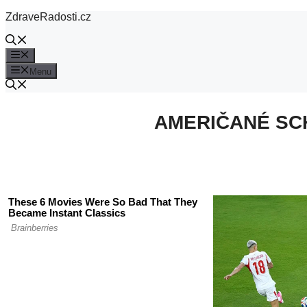
Přeskočit
ZdraveRadosti.cz
na
obsah
Menu
Menu
AMERIČANÉ SCH