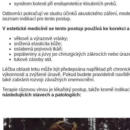
syndrom bolesti při endoprotetice kloubních prvků.
Odborníci pokračují ve studiu účinků akustického záření, moder
seznam indikací pro tento postup.
V estetické medicíně se tento postup používá ke korekci a 
věkové a výrazové vrásky;
snížená elasticita kůže;
oslabená pojivová tkáň;
popáleniny a jizvy po chirurgických zákrocích nebo úraz
tukové zásoby atd.
Léčba oblasti krku může být předepsána například při chronic
výkonnosti a zvýšené únavě. Pokud budete pravidelně navštěv
také zabránit rozvoji závažných onemocnění.
Terapie rázovou vlnou je lékařský postup, takže kromě indikac
následujících stavech a patologiích: