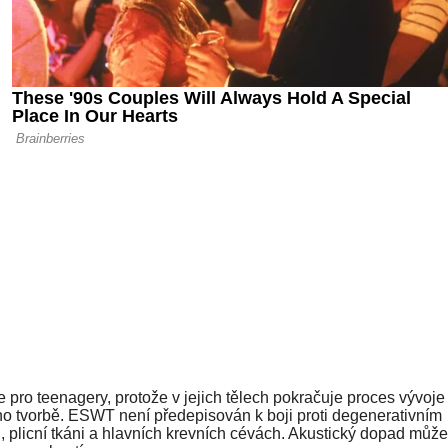
pro teenagery, protože v jejich tělech pokračuje proces vývoje
ho tvorbě. ESWT není předepisován k boji proti degenerativním
, plicní tkáni a hlavních krevních cévách. Akustický dopad může