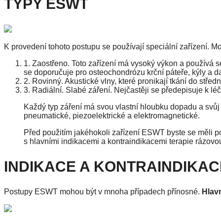
TYPY ESWT
K provedení tohoto postupu se používají speciální zařízení. M
1. Zaostřeno. Toto zařízení má vysoký výkon a používá s
se doporučuje pro osteochondrózu krční páteře, kýly a d
2. Rovinný. Akustické vlny, které pronikají tkání do středn
3. Radiální. Slabé záření. Nejčastěji se předepisuje k lé
Každý typ záření má svou vlastní hloubku dopadu a svůj 
pneumatické, piezoelektrické a elektromagnetické.
Před použitím jakéhokoli zařízení ESWT byste se měli p
s hlavními indikacemi a kontraindikacemi terapie rázovo
INDIKACE A KONTRAINDIKAC
Postupy ESWT mohou být v mnoha případech přínosné.
Hlavn