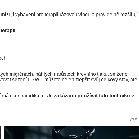
nizují vybavení pro terapii rázovou vlnou a pravidelně rozšiřují
terapii:
ech;
kých migrénách, náhlých nárůstech krevního tlaku, snížené
ovat sezení ESWT, můžete nejen zlepšit svůj celkový stav, ale
í má i kontraindikace.
Je zakázáno používat tuto techniku ​​v