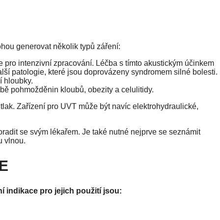
ohou generovat několik typů záření:
e pro intenzivní zpracování. Léčba s tímto akustickým účinkem
alší patologie, které jsou doprovázeny syndromem silné bolesti.
í hloubky.
čbě pohmožděnin kloubů, obezity a celulitidy.
tlak. Zařízení pro UVT může být navíc elektrohydraulické,
oradit se svým lékařem. Je také nutné nejprve se seznámit
u vlnou.
E
í indikace pro jejich použití jsou: