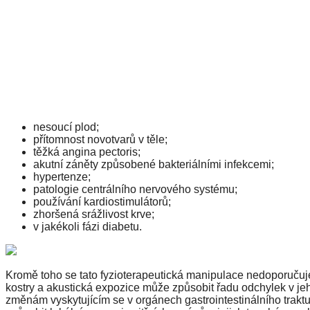
nesoucí plod;
přítomnost novotvarů v těle;
těžká angina pectoris;
akutní záněty způsobené bakteriálními infekcemi;
hypertenze;
patologie centrálního nervového systému;
používání kardiostimulátorů;
zhoršená srážlivost krve;
v jakékoli fázi diabetu.
Kromě toho se tato fyzioterapeutická manipulace nedoporučuje 
kostry a akustická expozice může způsobit řadu odchylek v je
změnám vyskytujícím se v orgánech gastrointestinálního traktu