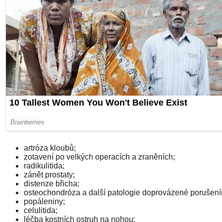
artróza kloubů;
zotavení po velkých operacích a zraněních;
radikulitida;
zánět prostaty;
distenze břicha;
osteochondróza a další patologie doprovázené porušením
popáleniny;
celulitida;
léčba kostních ostruh na nohou;