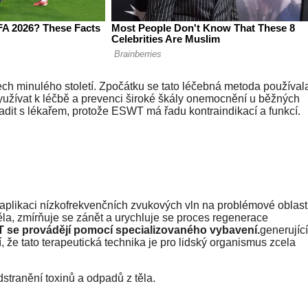
tech minulého století. Zpočátku se tato léčebná metoda používal
yužívat k léčbě a prevenci široké škály onemocnění u běžných
adit s lékařem, protože ESWT má řadu kontraindikací a funkcí.
 aplikaci nízkofrekvenčních zvukových vln na problémové oblasti
ěla, zmírňuje se zánět a urychluje se proces regenerace
 se provádějí pomocí specializovaného vybavení.
generující
 že tato terapeutická technika je pro lidský organismus zcela
stranění toxinů a odpadů z těla.