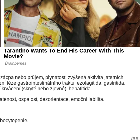
, zácpa nebo průjem, plynatost, zvýšená aktivita jaterních
í léze gastrointestinálního traktu, ezofagitida, gastritida,
ní krvácení (skryté nebo zjevné), hepatitida.
matenost, ospalost, dezorientace, emoční labilita.
bocytopenie.