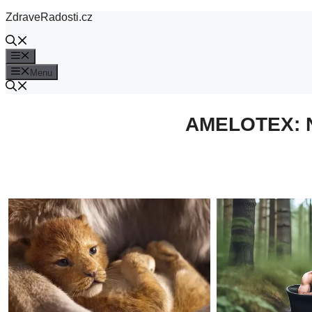
Přeskočit
ZdraveRadosti.cz
na
obsah
Menu
Menu
AMELOTEX: N