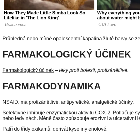
Průhledná nebo mírně opalescentní kapalina žluté barvy se
FARMAKOLOGICKÝ ÚČINEK
Farmakologický účinek
–
léky proti bolesti
,
protizánětlivé
.
FARMAKODYNAMIKA
NSAID, má protizánětlivé, antipyretické, analgetické účinky.
Selektivně inhibuje enzymatickou aktivitu COX-2. Potlačuje syn
nebo ledvinách. Méně často způsobuje erozivní a ulcerativní lé
Patří do třídy oxikamů; derivát kyseliny enolové.