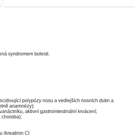
ená syndromem bolesti.
idivující polypózy nosu a vedlejších nosních dutin a
četně anamnézy);
anáctníku, aktivní gastrointestinální krvácení;
a choroba);
u (kreatinin Cl