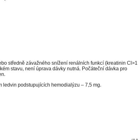
o středně závažného snížení renálních funkcí (kreatinin Cl>1
inickém stavu, není úprava dávky nutná. Počáteční dávka pro
en.
m ledvin podstupujících hemodialýzu – 7,5 mg.