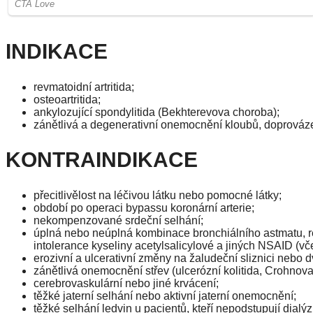
INDIKACE
revmatoidní artritida;
osteoartritida;
ankylozující spondylitida (Bekhterevova choroba);
zánětlivá a degenerativní onemocnění kloubů, doprováz
KONTRAINDIKACE
přecitlivělost na léčivou látku nebo pomocné látky;
období po operaci bypassu koronární arterie;
nekompenzované srdeční selhání;
úplná nebo neúplná kombinace bronchiálního astmatu, rec
intolerance kyseliny acetylsalicylové a jiných NSAID (v
erozivní a ulcerativní změny na žaludeční sliznici nebo dv
zánětlivá onemocnění střev (ulcerózní kolitida, Crohnov
cerebrovaskulární nebo jiné krvácení;
těžké jaterní selhání nebo aktivní jaterní onemocnění;
těžké selhání ledvin u pacientů, kteří nepodstupují dialýz