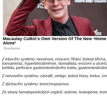
Z trávicího systému:
nevolnost, zvracení, říhání, bolesti břicha
transamináz, hyperbilirubinémie, stomatitida, erozivní a ulcerózn
kolitida, perforace gastrointestinálního traktu, gastrointestinál
Z nervového systému:
závratě, vertigo, bolest hlavy, tinitus, z
Z dýchacího systému:
bronchospasmus
Ze strany hematopoetických orgánů:
anémie, leukopenie, trom