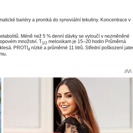
atické bariéry a proniká do synoviální tekutiny. Koncentrace v
metabolitů. Méně než 5 % denní dávky se vyloučí v nezměněné
topovém množství. T
meloxikam je 15–20 hodin Průměrná
1/2
u klesá. PROTI
nízké a průměrné 11 litrů. Střední poškození jate
d
amu.