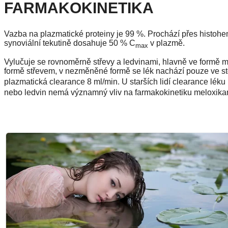
FARMAKOKINETIKA
Vazba na plazmatické proteiny je 99 %. Prochází přes histohem
synoviální tekutině dosahuje 50 % C
v plazmě.
max
Vylučuje se rovnoměrně střevy a ledvinami, hlavně ve formě 
formě střevem, v nezměněné formě se lék nachází pouze ve s
plazmatická clearance 8 ml/min. U starších lidí clearance lék
nebo ledvin nemá významný vliv na farmakokinetiku meloxik