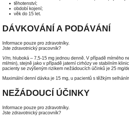
těhotenství;
období kojení;
věk do 15 let.
DÁVKOVÁNÍ A PODÁVÁNÍ
Informace pouze pro zdravotníky.
Jste zdravotnický pracovník?
V/m,
hluboká – 7,5-15 mg jednou denně. V případě mírného neb
ml/min), stejně jako v případě jaterní cirhózy ve stabilním kl
pacienty se zvýšeným rizikem nežádoucích účinků je 25 mg/d
Maximální denní dávka je 15 mg, u pacientů s těžkým selhání
NEŽÁDOUCÍ ÚČINKY
Informace pouze pro zdravotníky.
Jste zdravotnický pracovník?