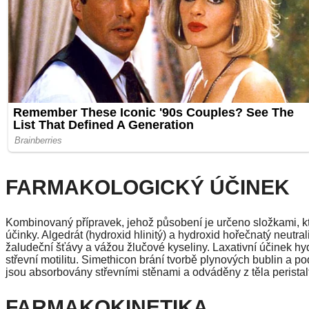
FARMAKOLOGICKÝ ÚČINEK
Kombinovaný přípravek, jehož působení je určeno složkami, kte
účinky. Algedrát (hydroxid hlinitý) a hydroxid hořečnatý neutra
žaludeční šťávy a vážou žlučové kyseliny. Laxativní účinek h
střevní motilitu. Simethicon brání tvorbě plynových bublin a 
jsou absorbovány střevními stěnami a odváděny z těla peristal
FARMAKOKINETIKA