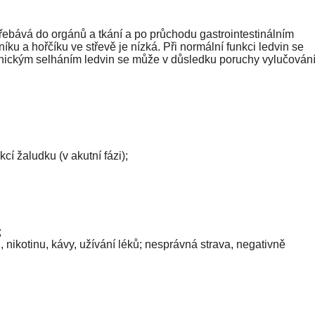
třebává do orgánů a tkání a po průchodu gastrointestinálním
u a hořčíku ve střevě je nízká. Při normální funkci ledvin se
ronickým selháním ledvin se může v důsledku poruchy vylučován
cí žaludku (v akutní fázi);
;
nikotinu, kávy, užívání léků; nesprávná strava, negativně