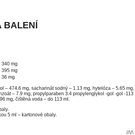
A BALENÍ
340 mg
)
395 mg
36 mg
ol – 474.6 mg, sacharinát sodný – 1.13 mg, hytelóza – 5.65 mg,
zoát – 7.9 mg, propylparaben 3.4 propylenglykol -gol -gol -113
6 mg, čištěná voda – do 113 ml.
baly.
kou 5 ml – kartonové obaly.