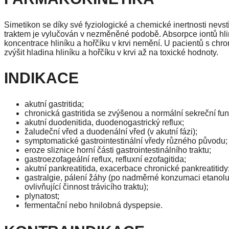
Simetikon se díky své fyziologické a chemické inertnosti nevs
traktem je vylučován v nezměněné podobě. Absorpce iontů hliník
koncentrace hliníku a hořčíku v krvi nemění. U pacientů s ch
zvýšit hladina hliníku a hořčíku v krvi až na toxické hodnoty.
INDIKACE
akutní gastritida;
chronická gastritida se zvýšenou a normální sekreční funk
akutní duodenitida, duodenogastrický reflux;
žaludeční vřed a duodenální vřed (v akutní fázi);
symptomatické gastrointestinální vředy různého původu;
eroze sliznice horní části gastrointestinálního traktu;
gastroezofageální reflux, refluxní ezofagitida;
akutní pankreatitida, exacerbace chronické pankreatitidy
gastralgie, pálení žáhy (po nadměrné konzumaci etanolu, 
ovlivňující činnost trávicího traktu);
plynatost;
fermentační nebo hnilobná dyspepsie.