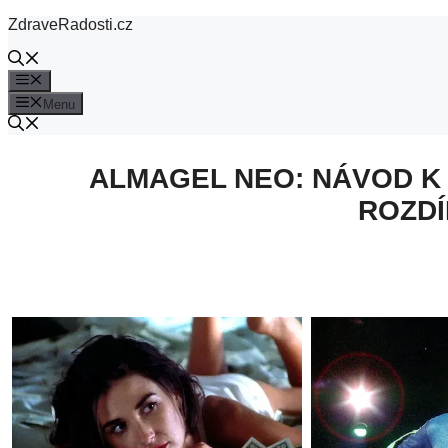
Přeskočit
ZdraveRadosti.cz
na
obsah
Menu
Menu
ALMAGEL NEO: NÁVOD K P
ROZDÍ