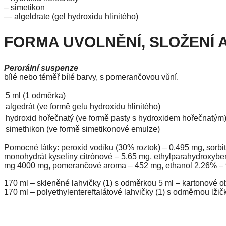
– simetikon
— algeldrate (gel hydroxidu hlinitého)
FORMA UVOLNĚNÍ, SLOŽENÍ 
Perorální suspenze
bílé nebo téměř bílé barvy, s pomerančovou vůní.
5 ml (1 odměrka)
algedrát (ve formě gelu hydroxidu hlinitého)
hydroxid hořečnatý (ve formě pasty s hydroxidem hořečnatým
simethikon (ve formě simetikonové emulze)
Pomocné látky: peroxid vodíku (30% roztok) – 0.495 mg, sorbit
monohydrát kyseliny citrónové – 5.65 mg, ethylparahydroxyben
mg 4000 mg, pomerančové aroma – 452 mg, ethanol 2.26% – 9
170 ml – skleněné lahvičky (1) s odměrkou 5 ml – kartonové o
170 ml – polyethylentereftalátové lahvičky (1) s odměrnou lžič