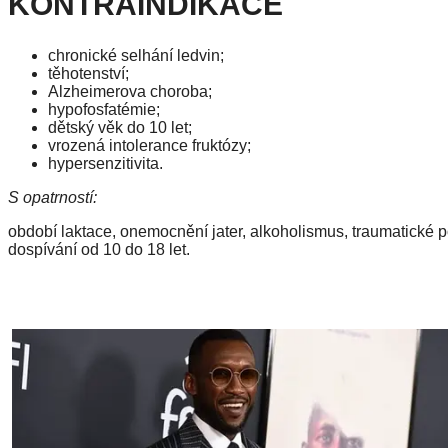
KONTRAINDIKACE
chronické selhání ledvin;
těhotenství;
Alzheimerova choroba;
hypofosfatémie;
dětský věk do 10 let;
vrozená intolerance fruktózy;
hypersenzitivita.
S opatrností:
období laktace, onemocnění jater, alkoholismus, traumatické 
dospívání od 10 do 18 let.