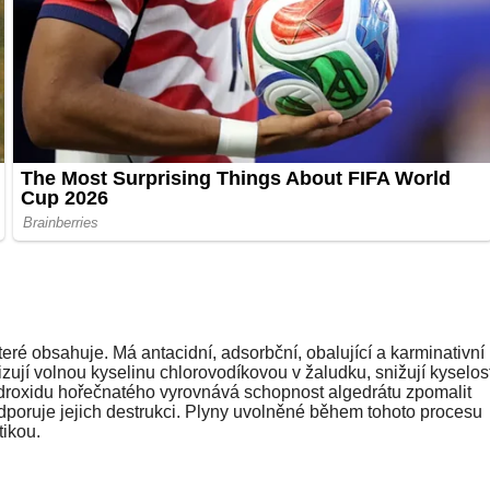
ré obsahuje. Má antacidní, adsorbční, obalující a karminativní
lizují volnou kyselinu chlorovodíkovou v žaludku, snižují kyselos
ydroxidu hořečnatého vyrovnává schopnost algedrátu zpomalit
podporuje jejich destrukci. Plyny uvolněné během tohoto procesu
tikou.