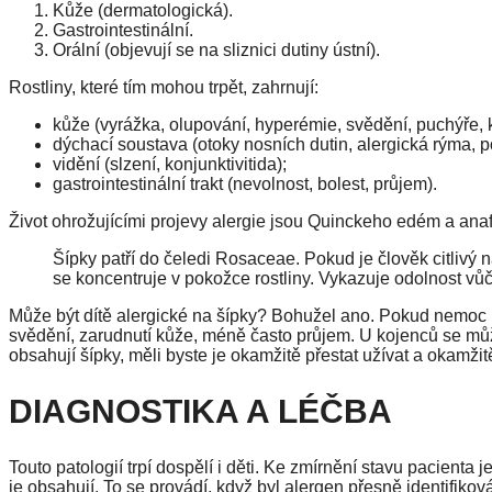
Kůže (dermatologická).
Gastrointestinální.
Orální (objevují se na sliznici dutiny ústní).
Rostliny, které tím mohou trpět, zahrnují:
kůže (vyrážka, olupování, hyperémie, svědění, puchýře, ko
dýchací soustava (otoky nosních dutin, alergická rýma, po
vidění (slzení, konjunktivitida);
gastrointestinální trakt (nevolnost, bolest, průjem).
Život ohrožujícími projevy alergie jsou Quinckeho edém a anaf
Šípky patří do čeledi Rosaceae. Pokud je člověk citlivý na
se koncentruje v pokožce rostliny. Vykazuje odolnost vů
Může být dítě alergické na šípky? Bohužel ano. Pokud nemoc pos
svědění, zarudnutí kůže, méně často průjem. U kojenců se může
obsahují šípky, měli byste je okamžitě přestat užívat a okamžit
DIAGNOSTIKA A LÉČBA
Touto patologií trpí dospělí i děti. Ke zmírnění stavu pacienta 
je obsahují. To se provádí, když byl alergen přesně identifikov