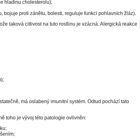
e hladinu cholesterolu);
ojuje proti zánětu, bolesti, reguluje funkci pohlavních žláz).
tože taková citlivost na tuto rostlinu je vzácná. Alergická reakce
);
ostatečně, má oslabený imunitní systém. Odtud pochází tato
omě toho je vývoj této patologie ovlivněn:
ku;
ušením;