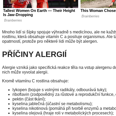
Mnoho lidí si šípky spojuje výhradně s medicínou, ale ne každ
rostlinu, která obsahuje vitamín C a posiluje organismus. Ale t
opatrností, protože pro některé lidi může být alergen.
PŘÍČINY ALERGIÍ
Alergie vzniká jako specifická reakce těla na vstup alergenu do
nich může vyvolat alergii.
Kromě vitamínu C rostlina obsahuje:
lykopen (bojuje s volnými radikály, odbourává tuky);
riboflavin (zodpovědný za růstové a reprodukční funkce, o
pektin (část tkání);
kyselina jablečná (účastní se metabolismu);
kyselina nikotinová (pomáhá při tvorbě enzymů a metabol
kyselina olejová (hraje roli v metabolických procesech);