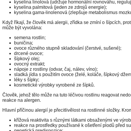
kyselina linolová (udržuje hormonální rovnováhu, reguluj
kyselina palmitová (jeden ze zdrojů energie);
kyselina gama-linolenová (zlepšuje metabolismus mozku, b
Když říkají, že člověk má alergii, zřídka se zmíní o šípcích, pro
může být vyvolána:
semena rostlin;
buničina;
ovoce různého stupně skladování (čerstvé, sušené);
drcené ovoce;
šípkový olej;
ovocný extrakt;
nápoje z rostliny (odvar, čaj, nálev, víno);
sladká jídla s použitím ovoce (želé, koláče, šípkový džem
léky s šípky;
kosmetické výrobky vyrobené ze šípků.
Člověk, jehož tělo může na tuto léčivou rostlinu reagovat ned
reakce na alergen.
Hlavní příčinou alergií je přecitlivělost na rostlinné složky. Kr
křížová reaktivita s různými látkami obsaženými ve výrob
reakce na prostředky používané k ošetření plodů před s
genetická predispozice;