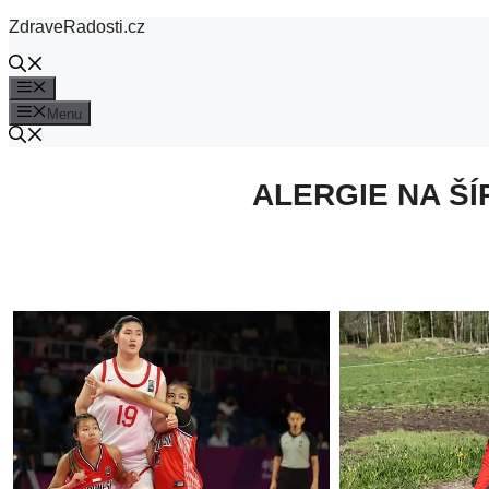
Přeskočit
ZdraveRadosti.cz
na
obsah
Menu
Menu
ALERGIE NA ŠÍ