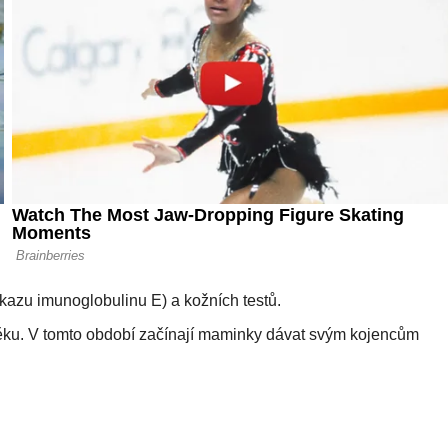
ůkazu imunoglobulinu E) a kožních testů.
 věku. V tomto období začínají maminky dávat svým kojencům