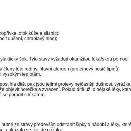
přivka, otok kůže a sliznic);
cit dušení, chraplavý hlas);
ylaktický šok. Tyto stavy vyžadují okamžitou lékařskou pomoc.
 členy této rodiny, hlavní alergen (proteinový nosič lipidů)
či vysokým teplotám.
tihla dítě, pak jsou jejími projevy nejčastěji dušnost, vyrážka
 objevit horečka a zvracení. Pokud dítě užilo nějaké léky, kter
ě se poradit s lékařem.
je nutné ze stravy především odstranit šípky a nádobí a léky, kter
án a ukázalo se, že jde o šípky.