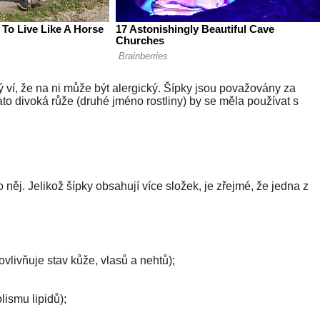
ý ví, že na ni může být alergický. Šípky jsou považovány za
ato divoká růže (druhé jméno rostliny) by se měla používat s
 něj. Jelikož šípky obsahují více složek, je zřejmé, že jedna z
vlivňuje stav kůže, vlasů a nehtů);
ismu lipidů);