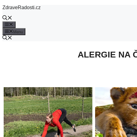
Přeskočit
ZdraveRadosti.cz
na
obsah
Menu
Menu
ALERGIE NA 