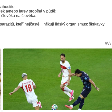
ihostitel;
ček a/nebo larev probíhá v půdě;
z člověka na člověka.
arazitů, kteří nejčastěji infikují lidský organismus: škrkavky