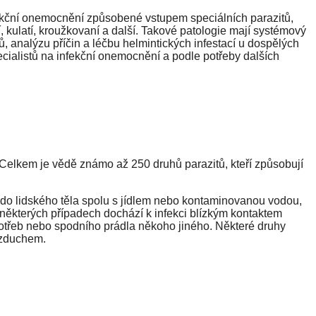
fekční onemocnění způsobené vstupem speciálních parazitů,
í, kulatí, kroužkovaní a další. Takové patologie mají systémový
ků, analýzu příčin a léčbu helmintických infestací u dospělých
ecialistů na infekční onemocnění a podle potřeby dalších
Celkem je vědě známo až 250 druhů parazitů, kteří způsobují
 do lidského těla spolu s jídlem nebo kontaminovanou vodou,
 některých případech dochází k infekci blízkým kontaktem
třeb nebo spodního prádla někoho jiného. Některé druhy
vzduchem.