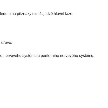
edem na příznaky rozlišují dvě hlavní fáze:
střevo;
ího nervového systému a periferního nervového systému;