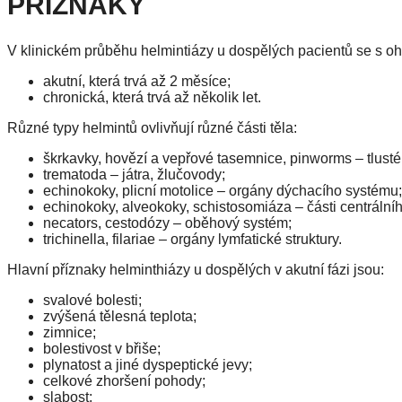
PŘÍZNAKY
V klinickém průběhu helmintiázy u dospělých pacientů se s ohl
akutní, která trvá až 2 měsíce;
chronická, která trvá až několik let.
Různé typy helmintů ovlivňují různé části těla:
škrkavky, hovězí a vepřové tasemnice, pinworms – tlusté 
trematoda – játra, žlučovody;
echinokoky, plicní motolice – orgány dýchacího systému;
echinokoky, alveokoky, schistosomiáza – části centráln
necators, cestodózy – oběhový systém;
trichinella, filariae – orgány lymfatické struktury.
Hlavní příznaky helminthiázy u dospělých v akutní fázi jsou:
svalové bolesti;
zvýšená tělesná teplota;
zimnice;
bolestivost v břiše;
plynatost a jiné dyspeptické jevy;
celkové zhoršení pohody;
slabost;