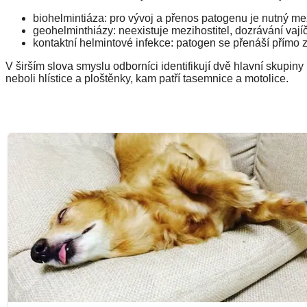
biohelmintiáza: pro vývoj a přenos patogenu je nutný mez
geohelminthiázy: neexistuje mezihostitel, dozrávání vají
kontaktní helmintové infekce: patogen se přenáší přímo 
V širším slova smyslu odborníci identifikují dvě hlavní skupiny p
neboli hlístice a ploštěnky, kam patří tasemnice a motolice.