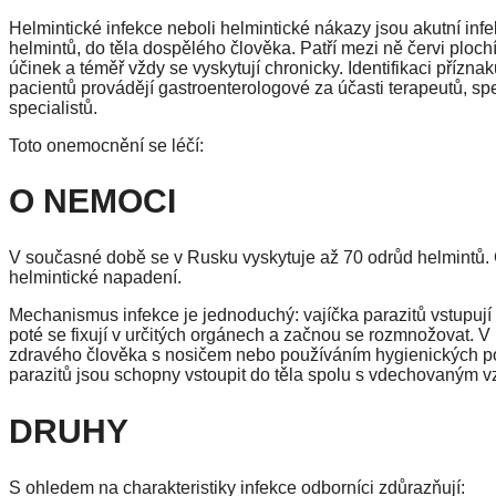
Helmintické infekce neboli helmintické nákazy jsou akutní in
helmintů, do těla dospělého člověka. Patří mezi ně červi ploch
účinek a téměř vždy se vyskytují chronicky. Identifikaci přízna
pacientů provádějí gastroenterologové za účasti terapeutů, sp
specialistů.
Toto onemocnění se léčí:
O NEMOCI
V současné době se v Rusku vyskytuje až 70 odrůd helmintů. 
helmintické napadení.
Mechanismus infekce je jednoduchý: vajíčka parazitů vstupují
poté se fixují v určitých orgánech a začnou se rozmnožovat. V
zdravého člověka s nosičem nebo používáním hygienických po
parazitů jsou schopny vstoupit do těla spolu s vdechovaným 
DRUHY
S ohledem na charakteristiky infekce odborníci zdůrazňují: