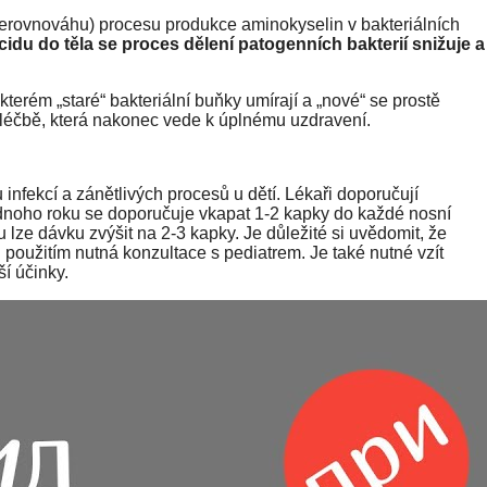
erovnováhu) procesu produkce aminokyselin v bakteriálních
idu do těla se proces dělení patogenních bakterií snižuje a
e kterém „staré“ bakteriální buňky umírají a „nové“ se prostě
 léčbě, která nakonec vede k úplnému uzdravení.
nfekcí a zánětlivých procesů u dětí. Lékaři doporučují
ednoho roku se doporučuje vkapat 1-2 kapky do každé nosní
 lze dávku zvýšit na 2-3 kapky. Je důležité si uvědomit, že
 použitím nutná konzultace s pediatrem. Je také nutné vzít
ší účinky.