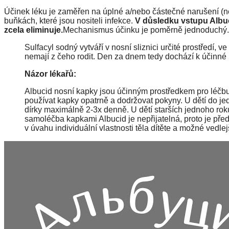
Účinek léku je zaměřen na úplné a/nebo částečné narušení (n
buňkách, které jsou nositeli infekce.
V důsledku vstupu Albuc
zcela eliminuje.
Mechanismus účinku je poměrně jednoduchý.
Sulfacyl sodný vytváří v nosní sliznici určité prostředí, v
nemají z čeho rodit. Den za dnem tedy dochází k účinné
Názor lékařů:
Albucid nosní kapky jsou účinným prostředkem pro léčbu i
používat kapky opatrně a dodržovat pokyny. U dětí do j
dírky maximálně 2-3x denně. U dětí starších jednoho roku
samoléčba kapkami Albucid je nepřijatelná, proto je před
v úvahu individuální vlastnosti těla dítěte a možné vedlej