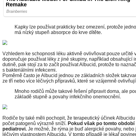
Kapky lze používat prakticky bez omezení, protože jedno
má nízký stupeň absorpce do krve dítěte.
Vzhledem ke schopnosti léku aktivně ovlivňovat pouze určité
doporučuje používat léky z jiné skupiny, například obsahující i
dutině, pak stojí za to začít používat Albucid, protože to nazna
s bakteriálními infekcemi.
Poměrně často je Albucid jednou ze základních složek takzvan
ze tří nebo více léčivých přípravků, které se vzájemně ovlivňují
Mnoho rodičů může takové řešení připravit doma, ale po
základě stupně a povahy infekčního onemocnění.
Rodiče by také měli pochopit, že terapeutický účinek Albucidu se
počet patogenů výrazně sníží.
Pokud však po tomto období rý
pediatrovi.
Je možné, že rýma je buď alergické povahy, nebo 
léčivým vlastnostem Albucidu. V tomto případě je lékař povine