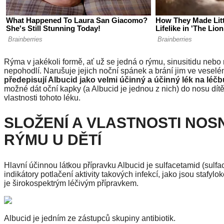
Rýma v jakékoli formě, ať už se jedná o rýmu, sinusitidu nebo 
nepohodlí. Narušuje jejich noční spánek a brání jim ve veselé
předepisují Albucid jako velmi účinný a účinný lék na léčb
možné dát oční kapky (a Albucid je jednou z nich) do nosu dítě
vlastnosti tohoto léku.
SLOŽENÍ A VLASTNOSTI NOS
RÝMU U DĚTÍ
Hlavní účinnou látkou přípravku Albucid je sulfacetamid (sulf
indikátory potlačení aktivity takových infekcí, jako jsou stafyl
je širokospektrým léčivým přípravkem.
Albucid je jedním ze zástupců skupiny antibiotik.