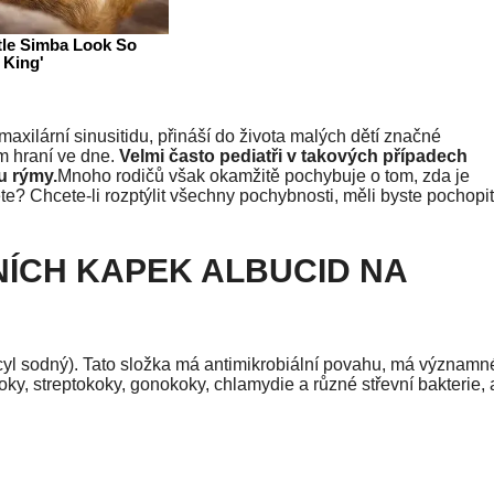
maxilární sinusitidu, přináší do života malých dětí značné
m hraní ve dne.
Velmi často pediatři v takových případech
u rýmy.
Mnoho rodičů však okamžitě pochybuje o tom, zda je
te? Chcete-li rozptýlit všechny pochybnosti, měli byste pochopit
NÍCH KAPEK ALBUCID NA
acyl sodný). Tato složka má antimikrobiální povahu, má významn
okoky, streptokoky, gonokoky, chlamydie a různé střevní bakterie, 