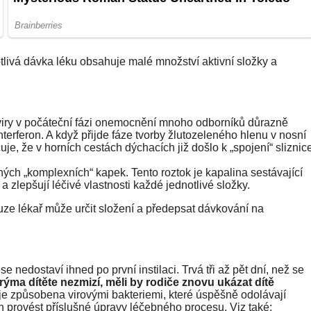
tlivá dávka léku obsahuje malé množství aktivní složky a
 viry v počáteční fázi onemocnění mnoho odborníků důrazně
nterferon. A když přijde fáze tvorby žlutozeleného hlenu v nosní
čuje, že v horních cestách dýchacích již došlo k „spojení“ sliznic
ých „komplexních“ kapek. Tento roztok je kapalina sestávající
 a zlepšují léčivé vlastnosti každé jednotlivé složky.
uze lékař může určit složení a předepsat dávkování na
 nedostaví ihned po první instilaci. Trvá tři až pět dní, než se
ma dítěte nezmizí, měli by rodiče znovu ukázat dítě
je způsobena virovými bakteriemi, které úspěšně odolávají
n provést příslušné úpravy léčebného procesu. Viz také: