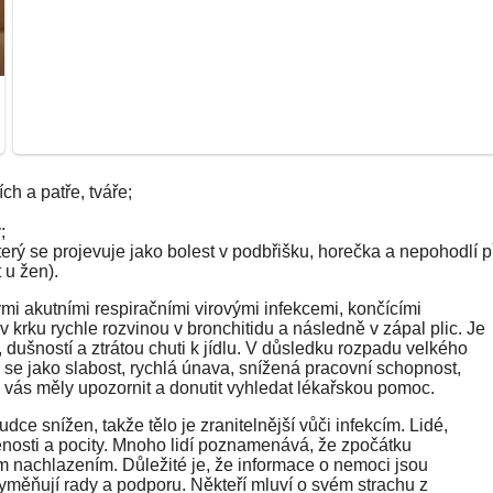
ích a patře, tváře;
;
erý se projevuje jako bolest v podbřišku, horečka a nepohodlí p
 u žen).
mi akutními respiračními virovými infekcemi, končícími
v krku rychle rozvinou v bronchitidu a následně v zápal plic. Je
dušností a ztrátou chuti k jídlu. V důsledku rozpadu velkého
e se jako slabost, rychlá únava, snížená pracovní schopnost,
y vás měly upozornit a donutit vyhledat lékařskou pomoc.
udce snížen, takže tělo je zranitelnější vůči infekcím. Lidé,
ušenosti a pocity. Mnoho lidí poznamenává, že zpočátku
m nachlazením. Důležité je, že informace o nemoci jsou
 vyměňují rady a podporu. Někteří mluví o svém strachu z