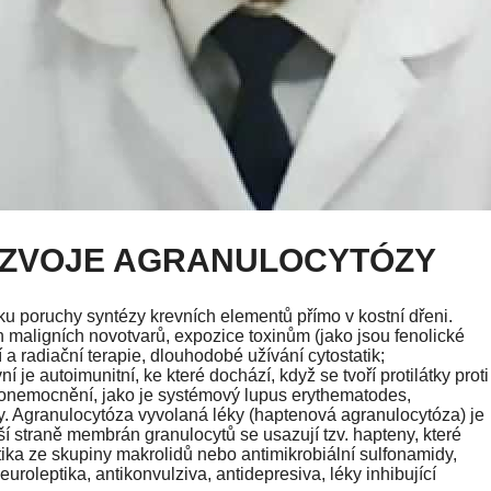
OZVOJE AGRANULOCYTÓZY
u poruchy syntézy krevních elementů přímo v kostní dřeni.
h maligních novotvarů, expozice toxinům (jako jsou fenolické
ní a radiační terapie, dlouhodobé užívání cytostatik;
 je autoimunitní, ke které dochází, když se tvoří protilátky proti
onemocnění, jako je systémový lupus erythematodes,
chy. Agranulocytóza vyvolaná léky (haptenová agranulocytóza) je
 straně membrán granulocytů se usazují tzv. hapteny, které
tika ze skupiny makrolidů nebo antimikrobiální sulfonamidy,
euroleptika, antikonvulziva, antidepresiva, léky inhibující