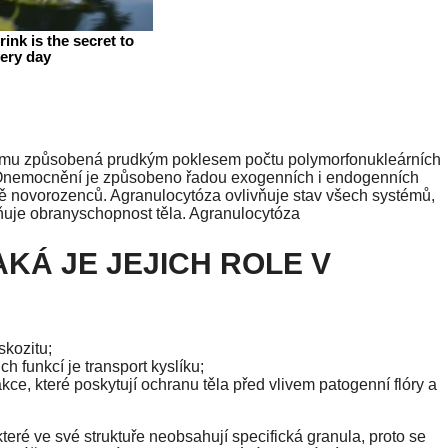
tému způsobená prudkým poklesem počtu polymorfonukleárních
ty). Onemocnění je způsobeno řadou exogenních i endogenních
tně novorozenců. Agranulocytóza ovlivňuje stav všech systémů,
ňuje obranyschopnost těla. Agranulocytóza
KÁ JE JEJICH ROLE V
skozitu;
h funkcí je transport kyslíku;
akce, které poskytují ochranu těla před vlivem patogenní flóry a
teré ve své struktuře neobsahují specifická granula, proto se