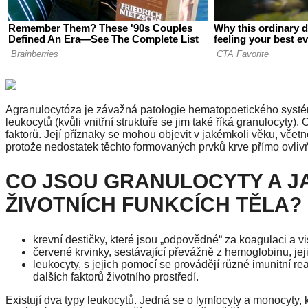
Agranulocytóza je závažná patologie hematopoetického sys
leukocytů (kvůli vnitřní struktuře se jim také říká granulocy
faktorů. Její příznaky se mohou objevit v jakémkoli věku, vče
protože nedostatek těchto formovaných prvků krve přímo ovliv
CO JSOU GRANULOCYTY A JA
ŽIVOTNÍCH FUNKCÍCH TĚLA?
krevní destičky, které jsou „odpovědné“ za koagulaci a vi
červené krvinky, sestávající převážně z hemoglobinu, jejic
leukocyty, s jejich pomocí se provádějí různé imunitní re
dalších faktorů životního prostředí.
Existují dva typy leukocytů. Jedná se o lymfocyty a monocyty, k