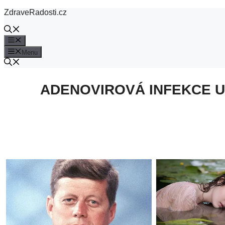
Přeskočit
ZdraveRadosti.cz
na
obsah
Menu
Menu
ADENOVIROVÁ INFEKCE U