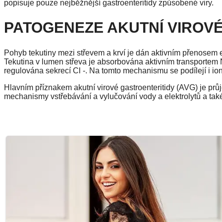
popisuje pouze nejběžnější gastroenteritidy způsobené viry.
PATOGENEZE AKUTNÍ VIROV
Pohyb tekutiny mezi střevem a krví je dán aktivním přenosem el
Tekutina v lumen střeva je absorbována aktivním transportem 
regulována sekrecí Cl -. Na tomto mechanismu se podílejí i io
Hlavním příznakem akutní virové gastroenteritidy (AVG) je pr
mechanismy vstřebávání a vylučování vody a elektrolytů a také 