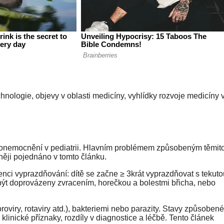
nologie, objevy v oblasti medicíny, vyhlídky rozvoje medicíny 
tá onemocnění v pediatrii. Hlavním problémem způsobeným těmit
bněji pojednáno v tomto článku.
kvenci vyprazdňování: dítě se začne ≥ 3krát vyprazdňovat s tekut
ýt doprovázeny zvracením, horečkou a bolestmi břicha, nebo
roviry, rotaviry atd.), bakteriemi nebo parazity. Stavy způsobené
linické příznaky, rozdíly v diagnostice a léčbě. Tento článek