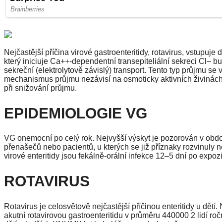
Nejčastější příčina virové gastroenteritidy, rotavirus, vstupuje 
který iniciuje Ca++-dependentní transepiteliální sekreci Cl– 
sekreční (elektrolytově závislý) transport. Tento typ průjmu se
mechanismus průjmu nezávisí na osmoticky aktivních živinách
při snižování průjmu.
EPIDEMIOLOGIE VG
VG onemocní po celý rok. Nejvyšší výskyt je pozorován v obd
přenašečů nebo pacientů, u kterých se již příznaky rozvinuly n
virové enteritidy jsou fekálně-orální infekce 12–5 dní po expo
ROTAVIRUS
Rotavirus je celosvětově nejčastější příčinou enteritidy u dětí
akutní rotavirovou gastroenteritidu v průměru 440000 2 lidí ro