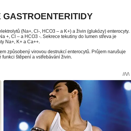
É GASTROENTERITIDY
ektrolytů (Na+, Cl-, HCO3 – a K+) a živin (glukózy) enterocyty.
Na +, Cl – a HCO3 -. Sekrece tekutiny do lumen střeva je
nty Na+, K+ a Ca++.
ůjem způsobený virovou destrukcí enterocytů. Průjem narušuje
funkci štěpení a vstřebávání živin.